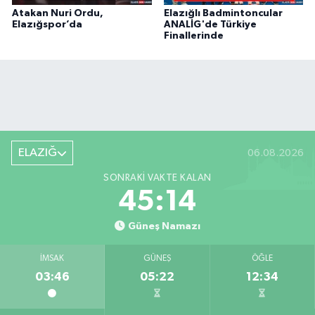
Atakan Nuri Ordu,
Elazığlı Badmintoncular
Elazığspor’da
ANALİG'de Türkiye
Finallerinde
ELAZIĞ
06.08.2026
SONRAKI VAKTE KALAN
45:14
Güneş Namazı
İMSAK
GÜNEŞ
ÖĞLE
03:46
05:22
12:34