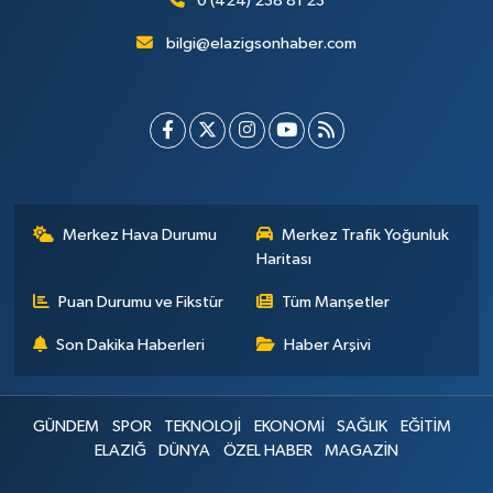
0 (424) 238 81 23
bilgi@elazigsonhaber.com
Merkez Hava Durumu
Merkez Trafik Yoğunluk
Haritası
Puan Durumu ve Fikstür
Tüm Manşetler
Son Dakika Haberleri
Haber Arşivi
GÜNDEM
SPOR
TEKNOLOJİ
EKONOMİ
SAĞLIK
EĞİTİM
ELAZIĞ
DÜNYA
ÖZEL HABER
MAGAZİN