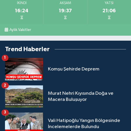
İKINDI
AKŞAM
YATSI
16:24
19:37
21:06
Aylık Vakitler
Trend Haberler
1
Komşu Şehirde Deprem
2
Murat Nehri Kıyısında Doğa ve
Macera Buluşuyor
3
Vali Hatipoğlu Yangın Bölgesinde
İncelemelerde Bulundu