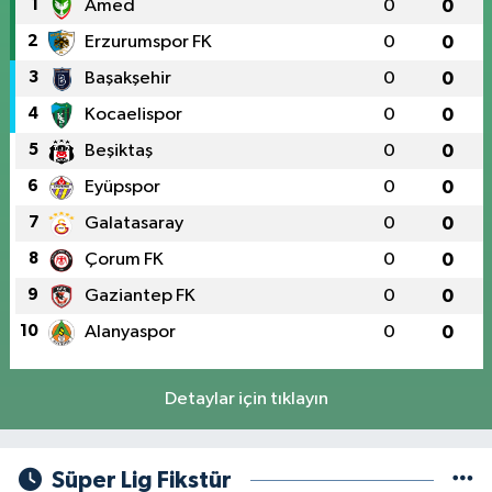
1
Amed
0
0
2
Erzurumspor FK
0
0
3
Başakşehir
0
0
4
Kocaelispor
0
0
5
Beşiktaş
0
0
6
Eyüpspor
0
0
7
Galatasaray
0
0
8
Çorum FK
0
0
9
Gaziantep FK
0
0
10
Alanyaspor
0
0
Detaylar için tıklayın
Süper Lig Fikstür