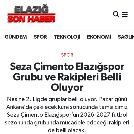
CANLI YAYIN
Merkez Hava Durumu
GÜNDEM
SPOR
TEKNOLOJİ
EKONOMİ
SAĞLI
ASAYİŞ
Merkez Trafik Yoğunluk Haritası
BİLİM VE TEKNOLOJİ
Süper Lig Puan Durumu ve Fikstür
SPOR
Seza Çimento Elazığspor
DÜNYA
Tüm Manşetler
Grubu ve Rakipleri Belli
EĞİTİM
Son Dakika Haberleri
Oluyor
EKONOMİ
Haber Arşivi
Nesine 2. Ligde gruplar belli oluyor. Pazar günü
Ankara’da çekilecek kura sonucunda temsilcimiz
ELAZIĞ
Seza Çimento Elazığspor’un 2026-2027 futbol
sezonunda grubunda mücadele edeceği rakipleri
GENEL
de belli olacak.