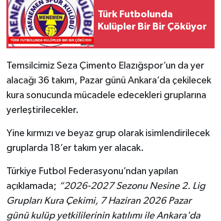
Türk Futbolunda
SPOR
Kulüpler Bir Bir Çöküyor
TEKNOLOJİ
Temsilcimiz Seza Çimento Elazığspor’un da yer
YAŞAM
alacağı 36 takım, Pazar günü Ankara’da çekilecek
kura sonucunda mücadele edecekleri gruplarına
yerleştirilecekler.
Yine kırmızı ve beyaz grup olarak isimlendirilecek
gruplarda 18’er takım yer alacak.
Türkiye Futbol Federasyonu’ndan yapılan
açıklamada;
“2026-2027 Sezonu Nesine 2. Lig
Grupları Kura Çekimi, 7 Haziran 2026 Pazar
günü kulüp yetkililerinin katılımı ile Ankara'da