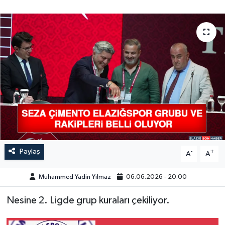
GÜNDEM
HABERDE İNSAN
KÜLTÜR-SANAT
MAGAZİN
MEDYA
ÖZEL HABER
Paylaş
-
+
A
A
POLİTİKA
Muhammed Yadin Yılmaz
06.06.2026 - 20:00
SAĞLIK
Nesine 2. Ligde grup kuraları çekiliyor.
SİYASET