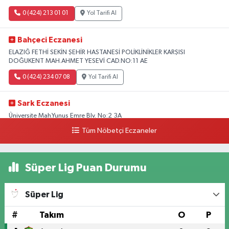
0 (424) 213 01 01
Yol Tarifi Al
Bahçeci Eczanesi
ELAZIĞ FETHİ SEKİN ŞEHİR HASTANESİ POLİKLİNİKLER KARŞISI
DOĞUKENT MAH.AHMET YESEVİ CAD.NO:11 AE
0 (424) 234 07 08
Yol Tarifi Al
Sark Eczanesi
Üniversite Mah.Yunus Emre Blv. No:2 3A
Tüm Nöbetçi Eczaneler
0 (424) 212 49 34
Yol Tarifi Al
Irmak Eczanesi
Süper Lig Puan Durumu
BELEDİYE KARŞISI ÖZTUNÇ AVM 300 METRE AŞAĞI CADDE Sürsürü
Mahallesi ŞEHİT MİMAR F. MEHMET BAKAR SOKAĞI NO:41
Süper Lig
0 (424) 248 11 22
Yol Tarifi Al
#
Takım
O
P