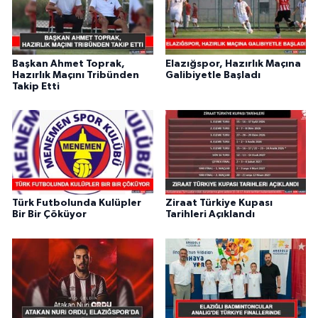
Başkan Ahmet Toprak,
Elazığspor, Hazırlık Maçına
Hazırlık Maçını Tribünden
Galibiyetle Başladı
Takip Etti
Türk Futbolunda Kulüpler
Ziraat Türkiye Kupası
Bir Bir Çöküyor
Tarihleri Açıklandı