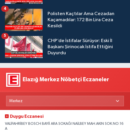
4
Polisten Kaçtılar Ama Cezadan
Kaçamadılar: 172 Bin Lira Ceza
Kesildi
5
CHP’de İstifalar Sürüyor: Eski İl
Başkanı Şirinocak İstifa Ettiğini
Duyurdu
Elazığ Merkez Nöbetçi Eczaneler
Duygu Eczanesi
VALİFAHRİBEY BOSCH BAYİİ ARA SOKAĞI NAİLBEY MAH.AKIN SOK.NO:16
A