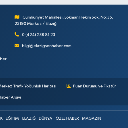
Cumhuriyet Mahallesi, Lokman Hekim Sok. No:35,
23190 Merkez / Elazığ
0 (424) 238 81 23
bilgi@elazigsonhaber.com
aber
erkez Trafik Yoğunluk Haritası
Puan Durumu ve Fikstür
Haber Arşivi
IK
EĞİTİM
ELAZIĞ
DÜNYA
ÖZEL HABER
MAGAZİN