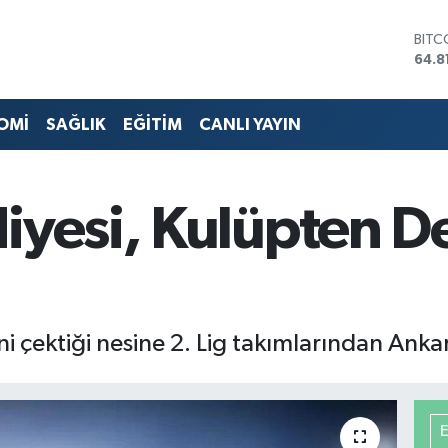
DOL
47,7
EUR
55,2
STER
OMİ
SAĞLIK
EĞİTİM
CANLI YAYIN
64,4
GRAM
6660
BİST
iyesi, Kulüpten D
13.7
BITC
64.8
i çektiği nesine 2. Lig takımlarından Ankara