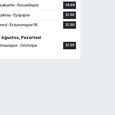
şakşehir - Kocaelispor
19:00
şiktaş - Eyüpspor
21:30
ed - Erzurumspor FK
21:30
7 Ağustos, Pazartesi
msunspor - Göztepe
21:30