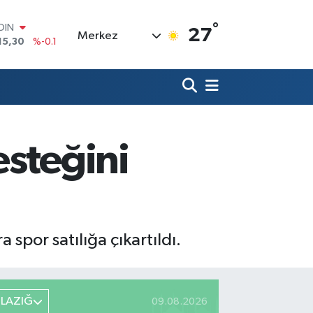
°
AR
27
Merkez
436
%0.18
O
510
%0.32
LİN
811
%0.38
 ALTIN
.55
%0
100
esteğini
79
%-14
OIN
15,30
%-0.1
 spor satılığa çıkartıldı.
ELAZIĞ
09.08.2026