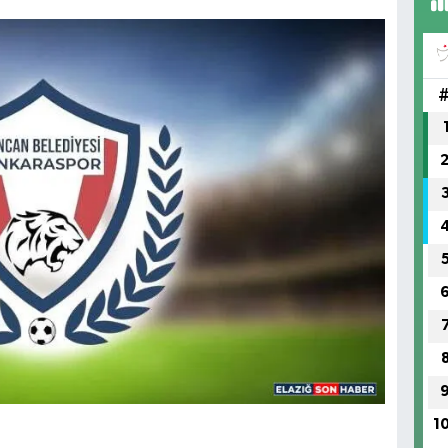
AB
HA
No
1