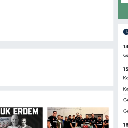
1
Ga
1
Ko
Ka
Ge
Ga
1