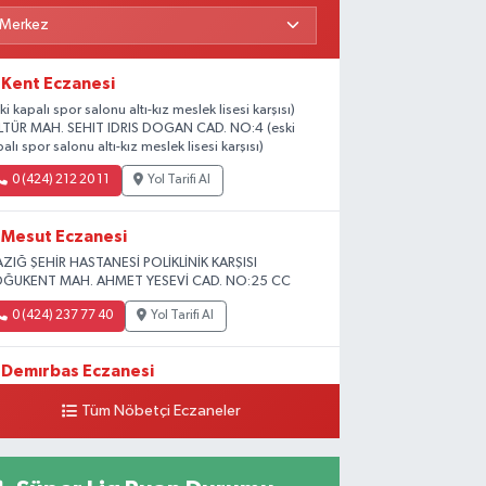
Kent Eczanesi
ki kapalı spor salonu altı-kız meslek lisesi karşısı)
LTÜR MAH. SEHIT IDRIS DOGAN CAD. NO:4 (eski
alı spor salonu altı-kız meslek lisesi karşısı)
0 (424) 212 20 11
Yol Tarifi Al
Mesut Eczanesi
AZIĞ ŞEHİR HASTANESİ POLİKLİNİK KARŞISI
ĞUKENT MAH. AHMET YESEVİ CAD. NO:25 CC
0 (424) 237 77 40
Yol Tarifi Al
Demırbas Eczanesi
HARPUT CAD. NO:9 C
Tüm Nöbetçi Eczaneler
0 (424) 233 64 63
Yol Tarifi Al