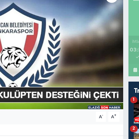
İMS
03:
T
1
-
+
A
A
2