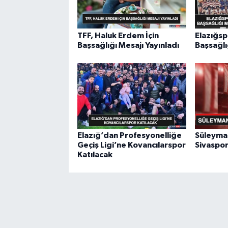
TFF, Haluk Erdem İçin
Elazığsp
Başsağlığı Mesajı Yayınladı
Başsağlı
Elazığ’dan Profesyonelliğe
Süleyma
Geçiş Ligi’ne Kovancılarspor
Sivaspo
Katılacak