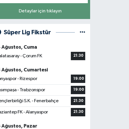
Detaylar için tıklayın
Süper Lig Fikstür
4 Ağustos, Cuma
latasaray - Çorum FK
21:30
5 Ağustos, Cumartesi
nyaspor - Rizespor
19:00
sımpaşa - Trabzonspor
19:00
nçlerbirliği S.K. - Fenerbahçe
21:30
ziantep FK - Alanyaspor
21:30
6 Ağustos, Pazar