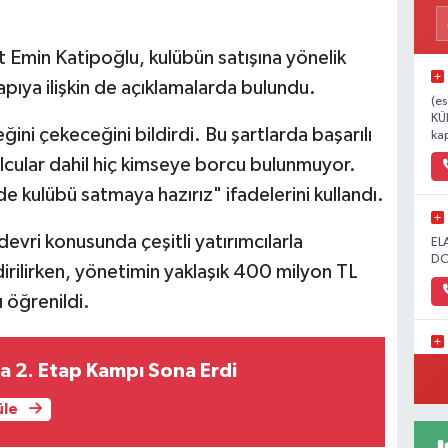
Emin Katipoğlu, kulübün satışına yönelik
pıya ilişkin de açıklamalarda bulundu.
(es
KÜ
ini çekeceğini bildirdi. Bu şartlarda başarılı
kap
lcular dahil hiç kimseye borcu bulunmuyor.
 kulübü satmaya hazırız" ifadelerini kullandı.
devri konusunda çeşitli yatırımcılarla
EL
DO
irilirken, yönetimin yaklaşık 400 milyon TL
ı öğrenildi.
1.
a 2. Etap Kampı Sona Erdi
üle