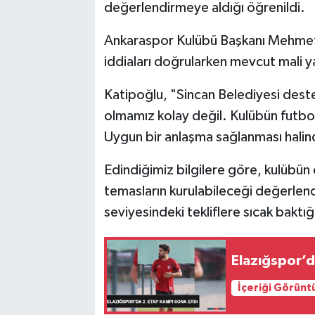
değerlendirmeye aldığı öğrenildi.
Ankaraspor Kulübü Başkanı Mehmet 
iddiaları doğrularken mevcut mali ya
Katipoğlu, "Sincan Belediyesi desteğ
olmamız kolay değil. Kulübün futbo
Uygun bir anlaşma sağlanması halinde
Edindiğimiz bilgilere göre, kulübün 
temasların kurulabileceği değerlend
seviyesindeki tekliflere sıcak baktığ
Elazığspor’d
İçeriği Görünt