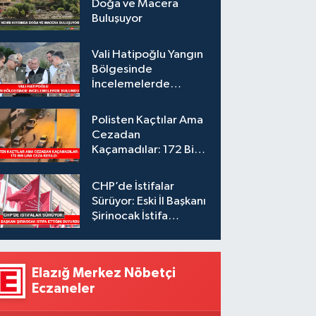
Doğa ve Macera
Buluşuyor
Vali Hatipoğlu Yangın
Bölgesinde
İncelemelerde
Bulundu
Polisten Kaçtılar Ama
Cezadan
Kaçamadılar: 172 Bin
Lira Ceza Kesildi
CHP’de İstifalar
Sürüyor: Eski İl Başkanı
Şirinocak İstifa
Ettiğini Duyurdu
Elazığ Merkez Nöbetçi
Eczaneler