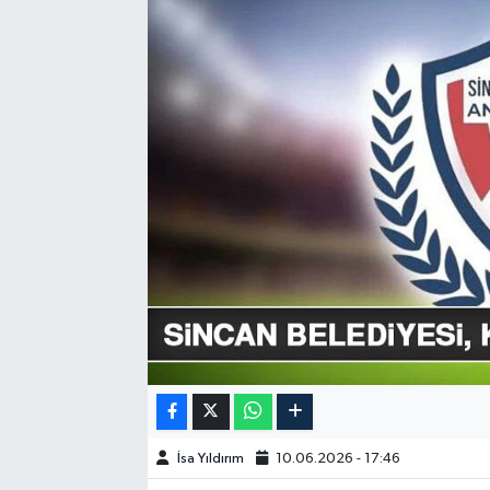
GÜNDEM
HABERDE İNSAN
KÜLTÜR-SANAT
MAGAZİN
MEDYA
ÖZEL HABER
POLİTİKA
SAĞLIK
İsa Yıldırım
10.06.2026 - 17:46
SİYASET