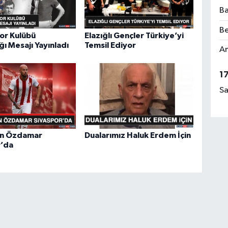
Ba
Be
or Kulübü
Elazığlı Gençler Türkiye’yi
ğı Mesajı Yayınladı
Temsil Ediyor
Am
1
Sa
n Özdamar
Dualarımız Haluk Erdem İçin
r’da