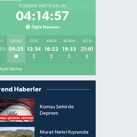
SONRAKI VAKTE KALAN
04:14:56
Öğle Namazı
AK
GÜNEŞ
ÖĞLE
İKINDI
AKŞAM
YATSI
50
05:25
12:34
16:22
19:33
21:01
Aylık Vakitler
rend Haberler
Komşu Şehirde
Deprem
Murat Nehri Kıyısında