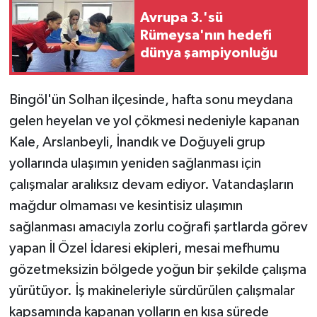
Avrupa 3.'sü
SPOR
Rümeysa'nın hedefi
dünya şampiyonluğu
TEKNOLOJİ
Bingöl'ün Solhan ilçesinde, hafta sonu meydana
YAŞAM
gelen heyelan ve yol çökmesi nedeniyle kapanan
Kale, Arslanbeyli, İnandık ve Doğuyeli grup
yollarında ulaşımın yeniden sağlanması için
çalışmalar aralıksız devam ediyor. Vatandaşların
mağdur olmaması ve kesintisiz ulaşımın
sağlanması amacıyla zorlu coğrafi şartlarda görev
yapan İl Özel İdaresi ekipleri, mesai mefhumu
gözetmeksizin bölgede yoğun bir şekilde çalışma
yürütüyor. İş makineleriyle sürdürülen çalışmalar
kapsamında kapanan yolların en kısa sürede