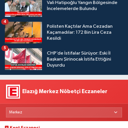
Vali Hatipoğlu Yangın Bölgesinde
İncelemelerde Bulundu
4
Polisten Kaçtılar Ama Cezadan
Kaçamadılar: 172 Bin Lira Ceza
Kesildi
5
CHP’de İstifalar Sürüyor: Eski İl
Başkanı Şirinocak İstifa Ettiğini
Duyurdu
Elazığ Merkez Nöbetçi Eczaneler
Kent Eczanesi