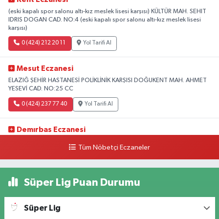
(eski kapalı spor salonu altı-kız meslek lisesi karşısı) KÜLTÜR MAH. SEHIT
IDRIS DOGAN CAD. NO:4 (eski kapalı spor salonu altı-kız meslek lisesi
karşısı)
0 (424) 212 20 11
Yol Tarifi Al
Mesut Eczanesi
ELAZIĞ ŞEHİR HASTANESİ POLİKLİNİK KARŞISI DOĞUKENT MAH. AHMET
YESEVİ CAD. NO:25 CC
0 (424) 237 77 40
Yol Tarifi Al
Demırbas Eczanesi
1.HARPUT CAD. NO:9 C
Tüm Nöbetçi Eczaneler
0 (424) 233 64 63
Yol Tarifi Al
Süper Lig Puan Durumu
Özen Eczanesi
ABDULLAHPAŞA MAH.YOLU ÜZERİ ANADOLU HASTANESİ YAN TARAFI
Ataşehir Mah. Malatya Cad. No:105
Süper Lig
0 (424) 238 66 66
Yol Tarifi Al