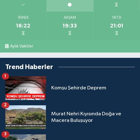
İKINDI
AKŞAM
YATSI
16:22
19:33
21:01
Aylık Vakitler
Trend Haberler
1
Komşu Şehirde Deprem
2
Murat Nehri Kıyısında Doğa ve
Macera Buluşuyor
3