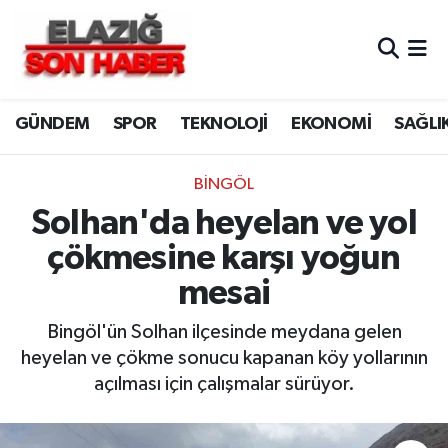
CANLI YAYIN
Merkez Hava Durumu
GÜNDEM
SPOR
TEKNOLOJİ
EKONOMİ
SAĞLI
ASAYİŞ
Merkez Trafik Yoğunluk Haritası
BİLİM VE TEKNOLOJİ
Süper Lig Puan Durumu ve Fikstür
BİNGÖL
Solhan'da heyelan ve yol
DÜNYA
Tüm Manşetler
çökmesine karşı yoğun
EĞİTİM
Son Dakika Haberleri
mesai
EKONOMİ
Haber Arşivi
Bingöl'ün Solhan ilçesinde meydana gelen
heyelan ve çökme sonucu kapanan köy yollarının
ELAZIĞ
açılması için çalışmalar sürüyor.
GENEL