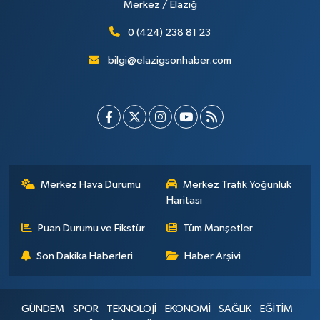
Merkez / Elazığ
0 (424) 238 81 23
bilgi@elazigsonhaber.com
Merkez Hava Durumu
Merkez Trafik Yoğunluk
Haritası
Puan Durumu ve Fikstür
Tüm Manşetler
Son Dakika Haberleri
Haber Arşivi
GÜNDEM
SPOR
TEKNOLOJİ
EKONOMİ
SAĞLIK
EĞİTİM