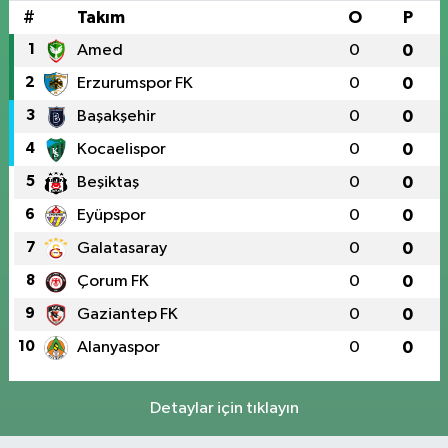
#
Takım
O
P
1
Amed
0
0
2
Erzurumspor FK
0
0
3
Başakşehir
0
0
4
Kocaelispor
0
0
5
Beşiktaş
0
0
6
Eyüpspor
0
0
7
Galatasaray
0
0
8
Çorum FK
0
0
9
Gaziantep FK
0
0
10
Alanyaspor
0
0
Detaylar için tıklayın