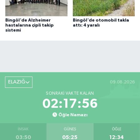
Bingöl'de Alzheimer
Bingöl'de otomobil takla
hastalarına çipli takip
attı: 4 yaralı
sistemi
ELAZIĞ
09.08.2026
SONRAKI VAKTE KALAN
02:17:55
Öğle Namazı
İMSAK
GÜNEŞ
ÖĞLE
03:50
05:25
12:34