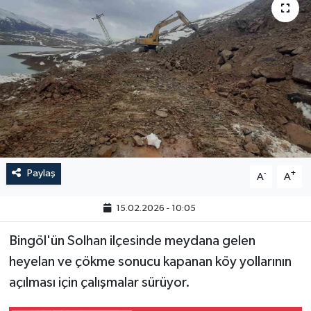
GÜNDEM
HABERDE İNSAN
KÜLTÜR-SANAT
MAGAZİN
MEDYA
Paylaş
-
+
A
A
ÖZEL HABER
15.02.2026 - 10:05
POLİTİKA
Bingöl'ün Solhan ilçesinde meydana gelen
heyelan ve çökme sonucu kapanan köy yollarının
SAĞLIK
açılması için çalışmalar sürüyor.
SİYASET