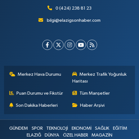
0 (424) 238 81 23
bilgi@elazigsonhaber.com
Merkez Hava Durumu
Merkez Trafik Yoğunluk
Haritası
Puan Durumu ve Fikstür
Tüm Manşetler
Son Dakika Haberleri
Haber Arşivi
GÜNDEM
SPOR
TEKNOLOJİ
EKONOMİ
SAĞLIK
EĞİTİM
ELAZIĞ
DÜNYA
ÖZEL HABER
MAGAZİN