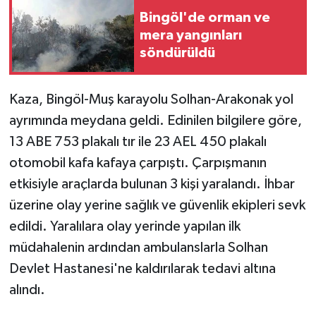
Bingöl'de orman ve
SPOR
mera yangınları
söndürüldü
TEKNOLOJİ
Kaza, Bingöl-Muş karayolu Solhan-Arakonak yol
YAŞAM
ayrımında meydana geldi. Edinilen bilgilere göre,
13 ABE 753 plakalı tır ile 23 AEL 450 plakalı
otomobil kafa kafaya çarpıştı. Çarpışmanın
etkisiyle araçlarda bulunan 3 kişi yaralandı. İhbar
üzerine olay yerine sağlık ve güvenlik ekipleri sevk
edildi. Yaralılara olay yerinde yapılan ilk
müdahalenin ardından ambulanslarla Solhan
Devlet Hastanesi'ne kaldırılarak tedavi altına
alındı.