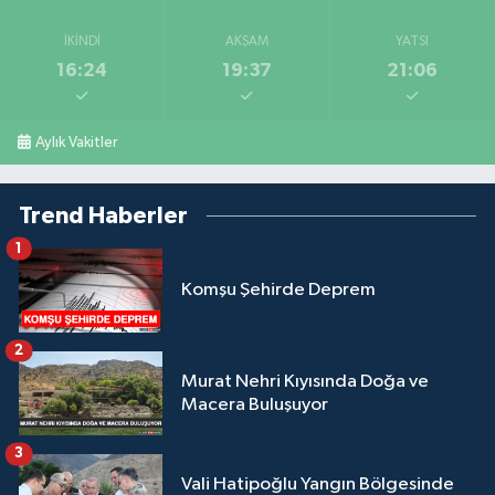
İKINDI
AKŞAM
YATSI
16:24
19:37
21:06
Aylık Vakitler
Trend Haberler
1
Komşu Şehirde Deprem
2
Murat Nehri Kıyısında Doğa ve
Macera Buluşuyor
3
Vali Hatipoğlu Yangın Bölgesinde