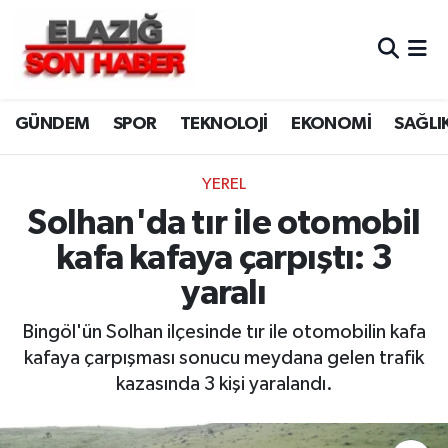
CANLI YAYIN
Merkez Hava Durumu
GÜNDEM
SPOR
TEKNOLOJİ
EKONOMİ
SAĞLI
ASAYİŞ
Merkez Trafik Yoğunluk Haritası
BİLİM VE TEKNOLOJİ
Süper Lig Puan Durumu ve Fikstür
YEREL
Solhan'da tır ile otomobil
DÜNYA
Tüm Manşetler
kafa kafaya çarpıştı: 3
EĞİTİM
Son Dakika Haberleri
yaralı
EKONOMİ
Haber Arşivi
Bingöl'ün Solhan ilçesinde tır ile otomobilin kafa
kafaya çarpışması sonucu meydana gelen trafik
ELAZIĞ
kazasında 3 kişi yaralandı.
GENEL