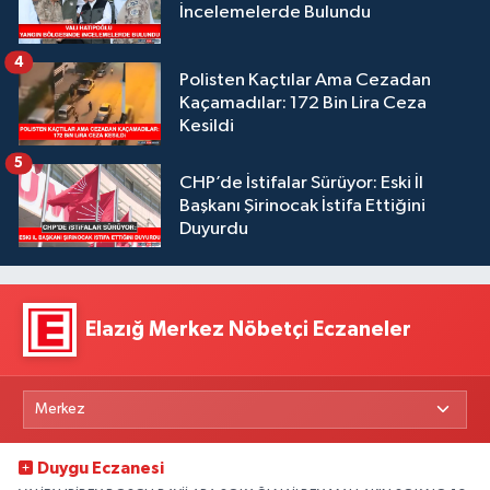
İncelemelerde Bulundu
4
Polisten Kaçtılar Ama Cezadan
Kaçamadılar: 172 Bin Lira Ceza
Kesildi
5
CHP’de İstifalar Sürüyor: Eski İl
Başkanı Şirinocak İstifa Ettiğini
Duyurdu
Elazığ Merkez Nöbetçi Eczaneler
Duygu Eczanesi