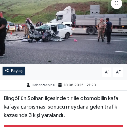
GÜNDEM
HABERDE İNSAN
KÜLTÜR-SANAT
MAGAZİN
MEDYA
Paylaş
-
+
A
A
ÖZEL HABER
Haber Merkezi
18.06.2026 - 21:23
POLİTİKA
Bingöl'ün Solhan ilçesinde tır ile otomobilin kafa
kafaya çarpışması sonucu meydana gelen trafik
SAĞLIK
kazasında 3 kişi yaralandı.
SİYASET