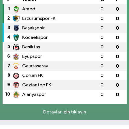
1
Amed
0
0
2
Erzurumspor FK
0
0
3
Başakşehir
0
0
4
Kocaelispor
0
0
5
Beşiktaş
0
0
6
Eyüpspor
0
0
7
Galatasaray
0
0
8
Çorum FK
0
0
9
Gaziantep FK
0
0
10
Alanyaspor
0
0
Detaylar için tıklayın