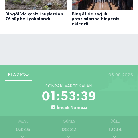
Bingöl'de çeşitli suçlardan
Bingöl'de sağlık
76 şüpheli yakalandı
yatırımlarına bir yenisi
eklendi
ELAZIĞ
06.08.2026
SONRAKI VAKTE KALAN
01:53:38
İmsak Namazı
İMSAK
GÜNEŞ
ÖĞLE
03:46
05:22
12:34