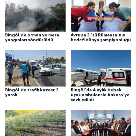
Bingöl'de orman ve mera
Avrupa 3.'sü Rümeysa'nın
yangınları söndürüldü
hedefi dünya şampiyonluğu
Bingöl'de trafik kazası: 3
Bingöl'de 4 aylık bebek
yaralı
uçak ambulansla Ankara'ya
sevk edildi