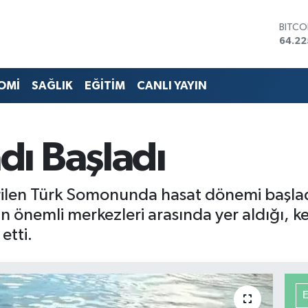
DOLA
47,71
EURO
55,03
STERL
OMİ
SAĞLIK
EĞİTİM
CANLI YAYIN
64,24
GRAM 
6510.
BİST1
ı Başladı
13.79
BITCO
64.22
ilen Türk Somonunda hasat dönemi başladı. 
n önemli merkezleri arasında yer aldığı, ken
etti.