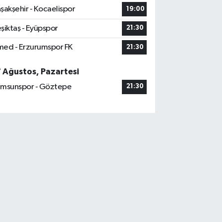
şakşehir - Kocaelispor
19:00
şiktaş - Eyüpspor
21:30
ed - Erzurumspor FK
21:30
7 Ağustos, Pazartesi
msunspor - Göztepe
21:30