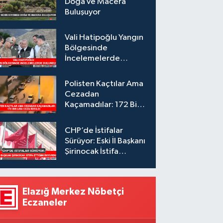
Doğa ve Macera
Buluşuyor
Vali Hatipoğlu Yangın
Bölgesinde
İncelemelerde
Bulundu
Polisten Kaçtılar Ama
Cezadan
Kaçamadılar: 172 Bin
Lira Ceza Kesildi
CHP’de İstifalar
Sürüyor: Eski İl Başkanı
Şirinocak İstifa
Ettiğini Duyurdu
Elazığ Merkez Nöbetçi
Eczaneler