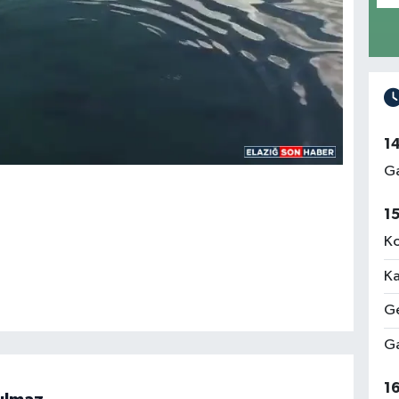
1
Ga
1
Ko
Ka
Ge
Ga
1