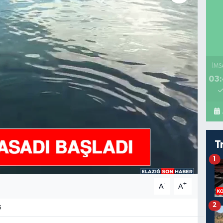
İMS
03:
T
1
-
+
A
A
2
5