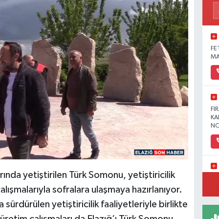
FE
MA
FI
KA
NO
ında yetiştirilen Türk Somonu, yetiştiricilik
YE
MA
alışmalarıyla sofralara ulaşmaya hazırlanıyor.
ürdürülen yetiştiricilik faaliyetleriyle birlikte