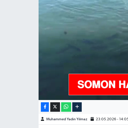
GÜNDEM
HABERDE İNSAN
KÜLTÜR-SANAT
MAGAZİN
MEDYA
ÖZEL HABER
POLİTİKA
SAĞLIK
Muhammed Yadin Yılmaz
23.05.2026 - 14:0
SİYASET