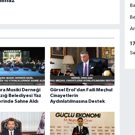
ılmaz
Ba
Be
Am
1
Sa
ra Musiki Derneği
Gürsel Erol’dan Faili Meçhul
azığ Belediyesi Yaz
Cinayetlerin
lerinde Sahne Aldı
Aydınlatılmasına Destek