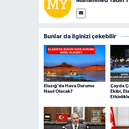
Muhammed Yadin Y
Bunlar da ilginizi çekebilir
Elazığ’da Hava Durumu
Çayda Çı
Nasıl Olacak?
Ekibi, El
Etkinlik