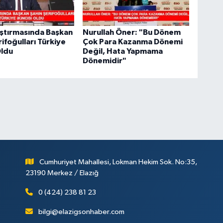
ştırmasında Başkan
Nurullah Öner: "Bu Dönem
rifoğulları Türkiye
Çok Para Kazanma Dönemi
Oldu
Değil, Hata Yapmama
Dönemidir"
Cumhuriyet Mahallesi, Lokman Hekim Sok. No:35,
23190 Merkez / Elazığ
0 (424) 238 81 23
bilgi@elazigsonhaber.com