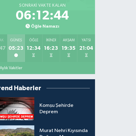
SONRAKI VAKTE KALAN
06:12:42
Öğle Namazı
AK
GÜNEŞ
ÖĞLE
İKINDI
AKŞAM
YATSI
47
05:23
12:34
16:23
19:35
21:04
Aylık Vakitler
rend Haberler
Komşu Şehirde
Deprem
Murat Nehri Kıyısında