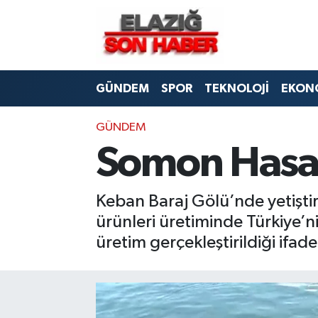
CANLI YAYIN
Merkez Hava Durumu
GÜNDEM
SPOR
TEKNOLOJİ
EKON
ASAYİŞ
Merkez Trafik Yoğunluk Haritası
BİLİM VE TEKNOLOJİ
Süper Lig Puan Durumu ve Fikstür
GÜNDEM
Somon Hasad
DÜNYA
Tüm Manşetler
Keban Baraj Gölü’nde yetiştir
EĞİTİM
Son Dakika Haberleri
ürünleri üretiminde Türkiye’ni
EKONOMİ
Haber Arşivi
üretim gerçekleştirildiği ifade 
ELAZIĞ
GENEL