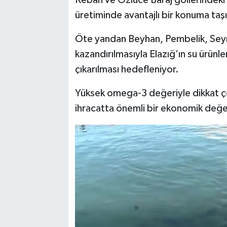
Keban ve Özlüce Baraj göllerindeki 
üretiminde avantajlı bir konuma taş
Öte yandan Beyhan, Pembelik, Seyra
kazandırılmasıyla Elazığ’ın su ürünle
çıkarılması hedefleniyor.
Yüksek omega-3 değeriyle dikkat 
ihracatta önemli bir ekonomik değe