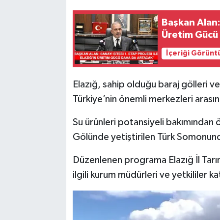
Başkan Alan: 
SPOR
Üretim Gücü
TEKNOLOJİ
İçeriği Görünt
YAŞAM
Elazığ, sahip olduğu baraj gölleri ve 
Türkiye’nin önemli merkezleri arası
Su ürünleri potansiyeli bakımından 
Gölünde yetiştirilen Türk Somonun
Düzenlenen programa Elazığ İl Tar
ilgili kurum müdürleri ve yetkililer kat