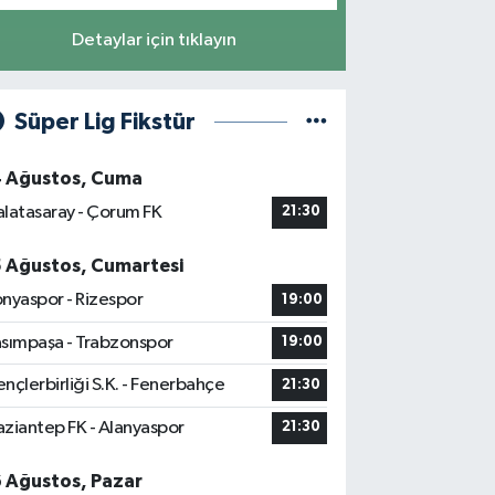
Detaylar için tıklayın
Süper Lig Fikstür
4 Ağustos, Cuma
latasaray - Çorum FK
21:30
5 Ağustos, Cumartesi
nyaspor - Rizespor
19:00
sımpaşa - Trabzonspor
19:00
nçlerbirliği S.K. - Fenerbahçe
21:30
ziantep FK - Alanyaspor
21:30
6 Ağustos, Pazar