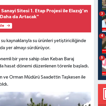
Sanayi Sitesi 1. Etap Projesi ile Elazığ’ın
3
 Daha da Artacak"
üle
4
su kaynaklarıyla su ürünleri yetiştiriciliğinde
nda yer almayı sürdürüyor.
5
önemli bir yere sahip olan Keban Baraj
da hasat dönemi düzenlenen törenle başladı.
ım ve Orman Müdürü Saadettin Taşkesen ile
ıldı.