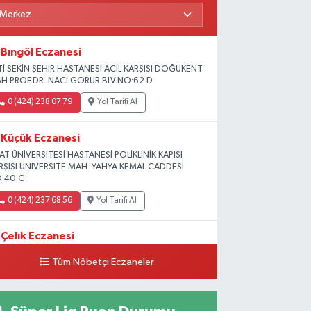
Bıngöl Eczanesi
Tİ SEKİN ŞEHİR HASTANESİ ACİL KARŞISI DOĞUKENT
H.PROF.DR. NACİ GÖRÜR BLV.NO:62 D
0 (424) 238 07 79
Yol Tarifi Al
Küçük Eczanesi
RAT ÜNİVERSİTESİ HASTANESİ POLİKLİNİK KAPISI
RŞISI ÜNİVERSİTE MAH. YAHYA KEMAL CADDESI
:40 C
0 (424) 237 68 56
Yol Tarifi Al
Çelık Eczanesi
MİŞLİK TOKİ 1. ETAP CAMİİ KARŞISI GÜNEYKENT
Tüm Nöbetçi Eczaneler
H. 19730 SOK. NO:6 A
0 (424) 236 63 34
Yol Tarifi Al