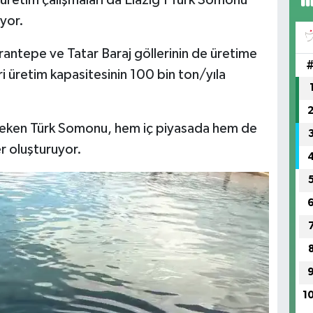
üretim çalışmaları da Elazığ’ı Türk Somonu
ıyor.
(H
SA
ntepe ve Tatar Baraj göllerinin de üretime
ri üretim kapasitesinin 100 bin ton/yıla
çeken Türk Somonu, hem iç piyasada hem de
r oluşturuyor.
1