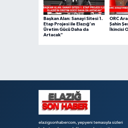
Başkan Alan: Sanayi Sitesi 1.
ORC Ara
Etap Projesi ile Elazığ’ın
Şahin Şe
Üretim Gücü Daha da
İkincisi 
Artacak"
elazigsonhabercom, yepyeni temasıyla sizleri