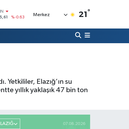
°
R
21
Merkez
43
%0.16
17
%-0.02
İN
63
%0.07
ALTIN
40
%0.45
00
9
%70
IN
5,61
%-0.63
Yetkililer, Elazığ’ın su
tte yıllık yaklaşık 47 bin ton
ELAZIĞ
07.08.2026