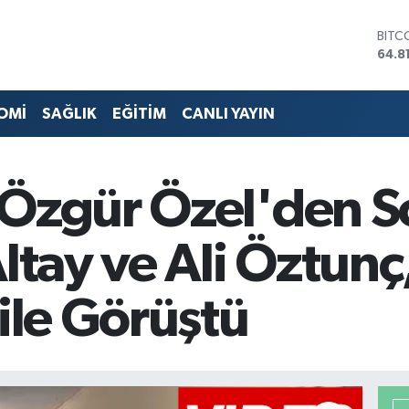
DOL
47,7
EUR
55,2
STER
OMİ
SAĞLIK
EĞİTİM
CANLI YAYIN
64,4
GRAM
6660
BİST
 Özgür Özel'den S
13.7
BITC
64.8
Altay ve Ali Öztun
 ile Görüştü