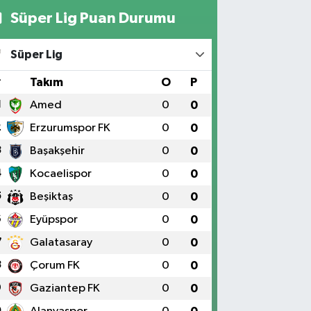
Süper Lig Puan Durumu
Elıf Eczanesi
iversite Mahallesi, Yahya Kemal Caddesi, No:34 B
rkez Elazığ
Süper Lig
0 (424) 238 20 58
Yol Tarifi Al
#
Takım
O
P
Fırat Eczanesi
1
Amed
0
0
NİMAH. YUNUS EMRE BULVARI NO:51 B
2
Erzurumspor FK
0
0
0 (424) 212 40 11
Yol Tarifi Al
3
Başakşehir
0
0
4
Kocaelispor
0
0
Akdemır Eczanesi
rayatik Mahallesi, Atalay Sokak No:3 A Merkez Elazığ
5
Beşiktaş
0
0
0 (424) 238 96 63
Yol Tarifi Al
6
Eyüpspor
0
0
7
Galatasaray
0
0
Kovancılar Eczanesi
8
Çorum FK
0
0
ğukent Mahallesi, Prof.Dr.Naci Görür Bulvarı No:44 A
rkez Elazığ
9
Gaziantep FK
0
0
0 (424) 233 10 11
Yol Tarifi Al
0