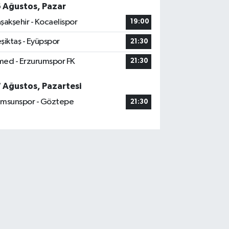
azığ
6 Ağustos, Pazar
0 (424) 236 46 42
Yol Tarifi Al
şakşehir - Kocaelispor
19:00
şiktaş - Eyüpspor
21:30
Dogan Eczanesi
stempaşa Mahallesi, Kazım Karabekir Caddesi
ed - Erzurumspor FK
21:30
:42 B Merkez Elazığ
0 (424) 234 20 28
Yol Tarifi Al
7 Ağustos, Pazartesi
msunspor - Göztepe
21:30
Makfire Eczanesi
ydaçıra Mahallesi, Adnan Kahveci Caddesi, No:29
rkez Elazığ
0 (424) 238 80 01
Yol Tarifi Al