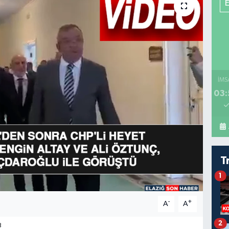
İMS
03:
T
1
-
+
A
A
2
8