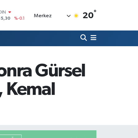
°
AR
20
Merkez
436
%0.18
O
510
%0.32
LİN
811
%0.38
 ALTIN
.55
%0
100
onra Gürsel
79
%-14
OIN
15,30
%-0.1
ç, Kemal