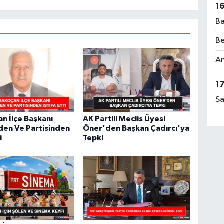
El
1
Ba
Be
Rü
Am
No
1
Sa
n İlçe Başkanı
AK Partili Meclis Üyesi
Ça
den Ve Partisinden
Öner'den Başkan Çadırcı'ya
Me
i
Tepki