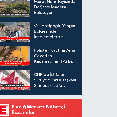
Murat Nehri Kıyısında
Doğa ve Macera
Buluşuyor
Vali Hatipoğlu Yangın
Bölgesinde
İncelemelerde
Bulundu
Polisten Kaçtılar Ama
Cezadan
Kaçamadılar: 172 Bin
Lira Ceza Kesildi
CHP’de İstifalar
Sürüyor: Eski İl Başkanı
Şirinocak İstifa
Ettiğini Duyurdu
Elazığ Merkez Nöbetçi
Eczaneler