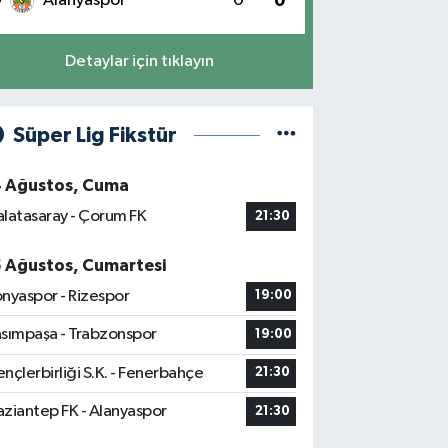
Alanyaspor
0
0
Hande Eczanesi
Detaylar için tıklayın
iversite Mahallesi, Yahya Kemal Caddesi No:54-1 A
rkez Elazığ
0 (424) 238 23 43
Yol Tarifi Al
Süper Lig Fikstür
Lokman Eczanesi
4 Ağustos, Cuma
zaiye Mahallesi, Şair Elmas Yıldırım Sokak No:13 B
rkez Elazığ
latasaray - Çorum FK
21:30
0 (424) 236 46 85
Yol Tarifi Al
5 Ağustos, Cumartesi
Koç Eczanesi
nyaspor - Rizespor
19:00
zetpaşa Mahallesi, Şehit İlhanlar Caddesi No:46 B
rkez Elazığ
sımpaşa - Trabzonspor
19:00
0 (424) 237 21 88
Yol Tarifi Al
nçlerbirliği S.K. - Fenerbahçe
21:30
ziantep FK - Alanyaspor
21:30
Kurtoğlu Eczanesi
dullahpaşa Mahallesi, 266 Sokak No:6 Merkez