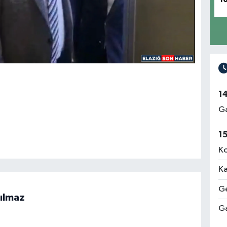
Ün
Me
1
Rı
Me
Ga
1
Ko
İz
Me
Ka
Ge
ılmaz
Ga
Ab