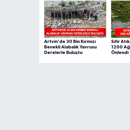
Artvin’de 30 Bin Kırmızı
Sıfır Atı
Benekli Alabalık Yavrusu
1200 Ağa
Derelerle Buluştu
Önlendi