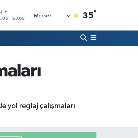
IN
2,05
%0.69
°
R
35
Merkez
86
%0.06
00
%0.1
N
38
%0.21
ALTIN
4
%0.32
0
maları
%48
de yol reglaj çalışmaları