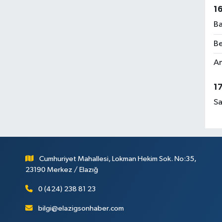
1
Ba
Be
Am
1
Sa
Cumhuriyet Mahallesi, Lokman Hekim Sok. No:35,
23190 Merkez / Elazığ
0 (424) 238 81 23
bilgi@elazigsonhaber.com