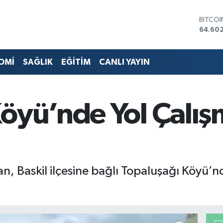
BITCO
64.60
DOLA
47,59
EURO
55,07
STERLİ
OMİ
SAĞLIK
EĞİTİM
CANLI YAYIN
64,24
GRAM 
6513.9
BİST10
öyü’nde Yol Çalış
13.768
dan, Baskil ilçesine bağlı Topaluşağı Köyü’n