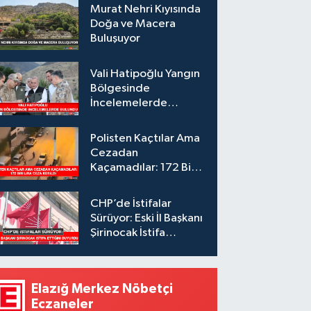
Murat Nehri Kıyısında
Doğa ve Macera
Buluşuyor
Vali Hatipoğlu Yangın
Bölgesinde
İncelemelerde
Bulundu
Polisten Kaçtılar Ama
Cezadan
Kaçamadılar: 172 Bin
Lira Ceza Kesildi
CHP’de İstifalar
Sürüyor: Eski İl Başkanı
Şirinocak İstifa
Ettiğini Duyurdu
Elazığ Merkez Nöbetçi
Eczaneler