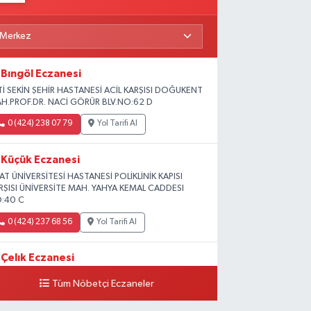
Bıngöl Eczanesi
Tİ SEKİN ŞEHİR HASTANESİ ACİL KARŞISI DOĞUKENT
H.PROF.DR. NACİ GÖRÜR BLV.NO:62 D
0 (424) 238 07 79
Yol Tarifi Al
Küçük Eczanesi
RAT ÜNİVERSİTESİ HASTANESİ POLİKLİNİK KAPISI
RŞISI ÜNİVERSİTE MAH. YAHYA KEMAL CADDESI
:40 C
0 (424) 237 68 56
Yol Tarifi Al
Çelık Eczanesi
MİŞLİK TOKİ 1. ETAP CAMİİ KARŞISI GÜNEYKENT
Tüm Nöbetçi Eczaneler
H. 19730 SOK. NO:6 A
0 (424) 236 63 34
Yol Tarifi Al