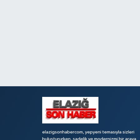
elazigsonhabercom, yepyeni temasıyla sizleri
buluştururken, sadelik ve modernizmi bir araya