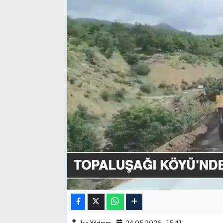
GÜNDEM
HABERDE İNSAN
KÜLTÜR-SANAT
MAGAZİN
MEDYA
ÖZEL HABER
POLİTİKA
SAĞLIK
SİYASET