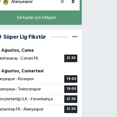
0
Alanyaspor
0
0
Detaylar için tıklayın
Süper Lig Fikstür
4 Ağustos, Cuma
latasaray - Çorum FK
21:30
5 Ağustos, Cumartesi
nyaspor - Rizespor
19:00
sımpaşa - Trabzonspor
19:00
nçlerbirliği S.K. - Fenerbahçe
21:30
ziantep FK - Alanyaspor
21:30