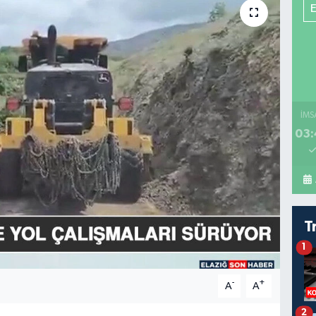
İMS
03:
T
1
-
+
A
A
2