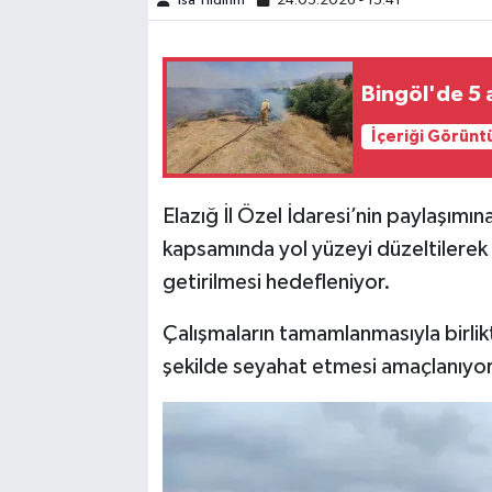
İsa Yıldırım
24.05.2026 - 15:41
SPOR
Bingöl'de 5 
TEKNOLOJİ
İçeriği Görünt
YAŞAM
Elazığ İl Özel İdaresi’nin paylaşımı
kapsamında yol yüzeyi düzeltilerek 
getirilmesi hedefleniyor.
Çalışmaların tamamlanmasıyla birlik
şekilde seyahat etmesi amaçlanıyor