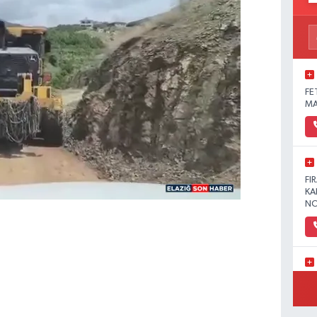
FE
MA
FI
KA
NO
YE
MA