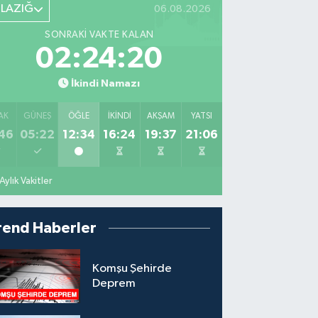
ELAZIĞ
06.08.2026
SONRAKI VAKTE KALAN
02:24:19
İkindi Namazı
AK
GÜNEŞ
ÖĞLE
İKINDI
AKŞAM
YATSI
46
05:22
12:34
16:24
19:37
21:06
Aylık Vakitler
rend Haberler
Komşu Şehirde
Deprem