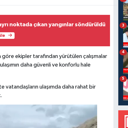
ayrı noktada çıkan yangınlar söndürüldü
3
üle
4
na göre ekipler tarafından yürütülen çalışmalar
ulaşımın daha güvenli ve konforlu hale
5
te vatandaşların ulaşımda daha rahat bir
.