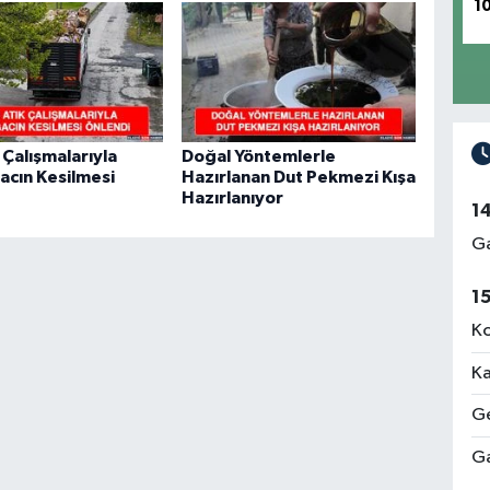
1
k Çalışmalarıyla
Doğal Yöntemlerle
cın Kesilmesi
Hazırlanan Dut Pekmezi Kışa
Hazırlanıyor
1
Ga
1
Ko
Ka
Ge
Ga