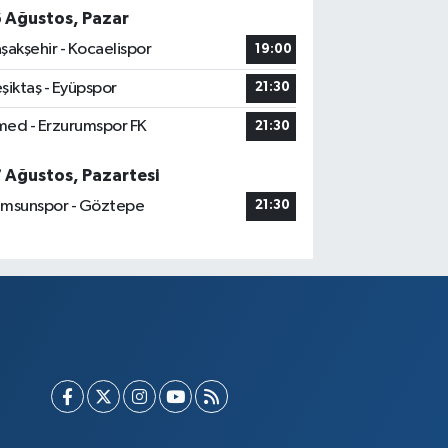
6 Ağustos, Pazar
şakşehir - Kocaelispor
19:00
şiktaş - Eyüpspor
21:30
ed - Erzurumspor FK
21:30
7 Ağustos, Pazartesi
msunspor - Göztepe
21:30