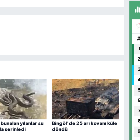
(H
SA
 bunalan yılanlar su
Bingöl'de 25 arı kovanı küle
a serinledi
döndü