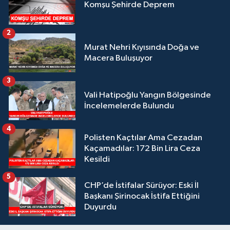
Komşu Şehirde Deprem
2
Murat Nehri Kıyısında Doğa ve
Macera Buluşuyor
3
Vali Hatipoğlu Yangın Bölgesinde
İncelemelerde Bulundu
4
Polisten Kaçtılar Ama Cezadan
Kaçamadılar: 172 Bin Lira Ceza
Kesildi
5
CHP’de İstifalar Sürüyor: Eski İl
Başkanı Şirinocak İstifa Ettiğini
Duyurdu