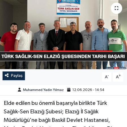
GÜNDEM
HABERDE İNSAN
KÜLTÜR-SANAT
MAGAZİN
MEDYA
Paylaş
-
+
A
A
ÖZEL HABER
Muhammed Yadin Yılmaz
12.06.2026 - 14:54
POLİTİKA
Elde edilen bu önemli başarıyla birlikte Türk
SAĞLIK
Sağlık-Sen Elazığ Şubesi; Elazığ İl Sağlık
Müdürlüğü'ne bağlı Baskil Devlet Hastanesi,
SİYASET