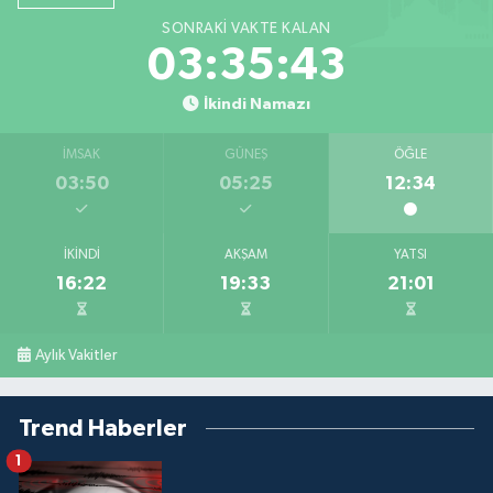
SONRAKI VAKTE KALAN
03:35:42
İkindi Namazı
İMSAK
GÜNEŞ
ÖĞLE
03:50
05:25
12:34
İKINDI
AKŞAM
YATSI
16:22
19:33
21:01
Aylık Vakitler
Trend Haberler
1