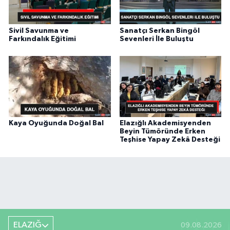
Sivil Savunma ve
Sanatçı Serkan Bingöl
Farkındalık Eğitimi
Sevenleri İle Buluştu
Kaya Oyuğunda Doğal Bal
Elazığlı Akademisyenden
Beyin Tümöründe Erken
Teşhise Yapay Zekâ Desteği
ELAZIĞ
09.08.2026