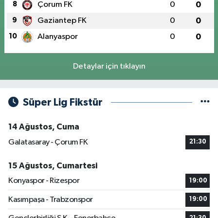
8
Çorum FK
0
0
9
Gaziantep FK
0
0
10
Alanyaspor
0
0
Detaylar için tıklayın
Süper Lig Fikstür
14 Ağustos, Cuma
Galatasaray - Çorum FK
21:30
15 Ağustos, Cumartesi
Konyaspor - Rizespor
19:00
Kasımpaşa - Trabzonspor
19:00