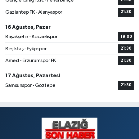
Gençlerbirliği S.K. - Fenerbahçe
21:30
Gaziantep FK - Alanyaspor
21:30
16 Ağustos, Pazar
Başakşehir - Kocaelispor
19:00
Beşiktaş - Eyüpspor
21:30
Amed - Erzurumspor FK
21:30
17 Ağustos, Pazartesi
Samsunspor - Göztepe
21:30