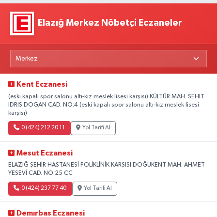
Elazığ Merkez Nöbetçi Eczaneler
Kent Eczanesi
(eski kapalı spor salonu altı-kız meslek lisesi karşısı) KÜLTÜR MAH. SEHIT
IDRIS DOGAN CAD. NO:4 (eski kapalı spor salonu altı-kız meslek lisesi
karşısı)
0 (424) 212 20 11
Yol Tarifi Al
Mesut Eczanesi
ELAZIĞ ŞEHİR HASTANESİ POLİKLİNİK KARŞISI DOĞUKENT MAH. AHMET
YESEVİ CAD. NO:25 CC
0 (424) 237 77 40
Yol Tarifi Al
Demırbas Eczanesi