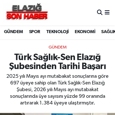
CANLI YAYIN
Merkez Hava Durumu
GÜNDEM
SPOR
TEKNOLOJİ
EKONOMİ
SAĞLI
ASAYİŞ
Merkez Trafik Yoğunluk Haritası
BİLİM VE TEKNOLOJİ
Süper Lig Puan Durumu ve Fikstür
GÜNDEM
Türk Sağlık-Sen Elazığ
DÜNYA
Tüm Manşetler
Şubesinden Tarihi Başarı
EĞİTİM
Son Dakika Haberleri
2025 yılı Mayıs ayı mutabakat sonuçlarına göre
697 üyeye sahip olan Türk Sağlık-Sen Elazığ
EKONOMİ
Haber Arşivi
Şubesi, 2026 yılı Mayıs ayı mutabakat
sonuçlarında üye sayısını yüzde 99 oranında
ELAZIĞ
artırarak 1.384 üyeye ulaştırmıştır.
GENEL