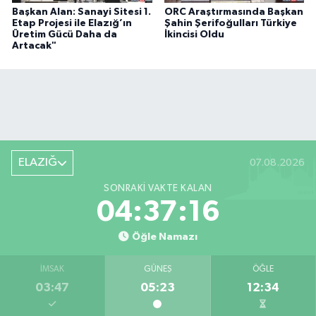
Başkan Alan: Sanayi Sitesi 1.
ORC Araştırmasında Başkan
Etap Projesi ile Elazığ’ın
Şahin Şerifoğulları Türkiye
Üretim Gücü Daha da
İkincisi Oldu
Artacak"
ELAZIĞ
07.08.2026
SONRAKI VAKTE KALAN
04:37:16
Öğle Namazı
İMSAK
GÜNEŞ
ÖĞLE
03:47
05:23
12:34