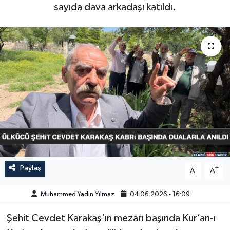
sayıda dava arkadaşı katıldı.
GÜNDEM
HABERDE İNSAN
KÜLTÜR-SANAT
MAGAZİN
MEDYA
ÖZEL HABER
Paylaş
-
+
A
A
POLİTİKA
Muhammed Yadin Yılmaz
04.06.2026 - 16:09
SAĞLIK
Şehit Cevdet Karakaş’ın mezarı başında Kur’an-ı
SİYASET