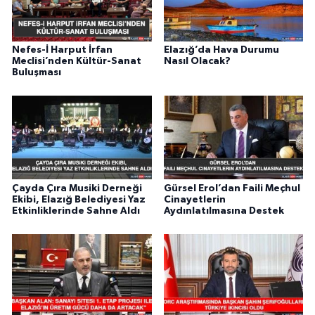
Nefes-İ Harput İrfan
Elazığ’da Hava Durumu
Meclisi’nden Kültür-Sanat
Nasıl Olacak?
Buluşması
Çayda Çıra Musiki Derneği
Gürsel Erol’dan Faili Meçhul
Ekibi, Elazığ Belediyesi Yaz
Cinayetlerin
Etkinliklerinde Sahne Aldı
Aydınlatılmasına Destek