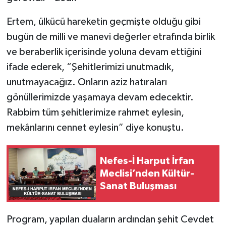
Ertem, ülkücü hareketin geçmişte olduğu gibi
bugün de milli ve manevi değerler etrafında birlik
ve beraberlik içerisinde yoluna devam ettiğini
ifade ederek, “Şehitlerimizi unutmadık,
unutmayacağız. Onların aziz hatıraları
gönüllerimizde yaşamaya devam edecektir.
Rabbim tüm şehitlerimize rahmet eylesin,
mekânlarını cennet eylesin” diye konuştu.
Nefes-İ Harput İrfan
Meclisi’nden Kültür-
Sanat Buluşması
Program, yapılan duaların ardından şehit Cevdet