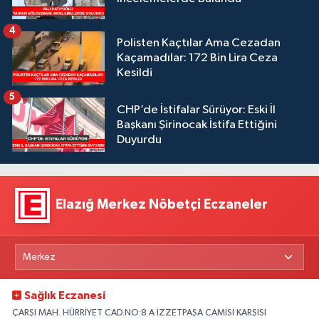
4
Polisten Kaçtılar Ama Cezadan
Kaçamadılar: 172 Bin Lira Ceza
Kesildi
5
CHP’de İstifalar Sürüyor: Eski İl
Başkanı Şirinocak İstifa Ettiğini
Duyurdu
Elazığ Merkez Nöbetçi Eczaneler
Sağlık Eczanesi
ÇARŞI MAH. HÜRRİYET CAD.NO:8 A İZZETPAŞA CAMİSİ KARŞISI