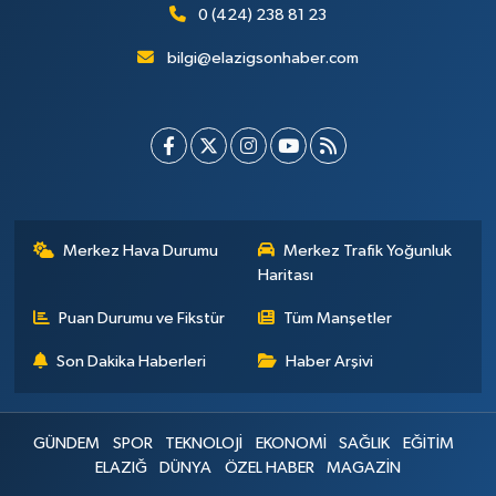
0 (424) 238 81 23
bilgi@elazigsonhaber.com
Merkez Hava Durumu
Merkez Trafik Yoğunluk
Haritası
Puan Durumu ve Fikstür
Tüm Manşetler
Son Dakika Haberleri
Haber Arşivi
GÜNDEM
SPOR
TEKNOLOJİ
EKONOMİ
SAĞLIK
EĞİTİM
ELAZIĞ
DÜNYA
ÖZEL HABER
MAGAZİN