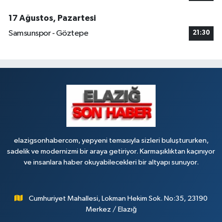
Üniversite Mah.Yunus Emre Bulvarı No:2 A
17 Ağustos, Pazartesi
0 (424) 236 61 40
Yol Tarifi Al
Samsunspor - Göztepe
21:30
elazigsonhabercom, yepyeni temasıyla sizleri buluştururken,
sadelik ve modernizmi bir araya getiriyor. Karmaşıklıktan kaçınıyor
ve insanlara haber okuyabilecekleri bir altyapı sunuyor.
Cumhuriyet Mahallesi, Lokman Hekim Sok. No:35, 23190
Merkez / Elazığ