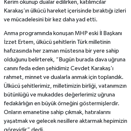
Kerim okunup dualar edilirken, katılımcılar
Karakaş’ın ülkücü hareket içerisinde bıraktığı izleri
SPOR
ve mücadelesini bir kez daha yad etti.
TEKNOLOJİ
Anma programında konuşan MHP eski İl Başkanı
İzzet Ertem, ülkücü şehitlerin Türk milletinin
YAŞAM
hafızasında her zaman müstesna bir yere sahip
olduğunu belirterek, “Bugün burada dava uğruna
canını feda eden şehidimiz Cevdet Karakaş’ı
rahmet, minnet ve dualarla anmak için toplandık.
Ülkücü şehitlerimiz, milletimizin birliği, vatanımızın
bütünlüğü ve mukaddes değerlerimiz uğruna
fedakârlığın en büyük örneğini göstermişlerdir.
Onların emanetine sahip çıkmak, hatıralarını
yaşatmak ve gelecek nesillere aktarmak hepimizin
görevidir” dedi.