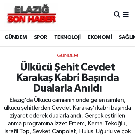
CANLI YAYIN
Merkez Hava Durumu
GÜNDEM
SPOR
TEKNOLOJİ
EKONOMİ
SAĞLI
ASAYİŞ
Merkez Trafik Yoğunluk Haritası
BİLİM VE TEKNOLOJİ
Süper Lig Puan Durumu ve Fikstür
GÜNDEM
Ülkücü Şehit Cevdet
DÜNYA
Tüm Manşetler
Karakaş Kabri Başında
EĞİTİM
Son Dakika Haberleri
Dualarla Anıldı
EKONOMİ
Haber Arşivi
Elazığ’da Ülkücü camianın önde gelen isimleri,
ülkücü şehitlerden Cevdet Karakaş’ı kabri başında
ELAZIĞ
ziyaret ederek dualarla andı. Gerçekleştirilen
anma programına İzzet Ertem, Kemal Tekoğlu,
GENEL
İsrafil Top, Şevket Canpolat, Hulusi Uğurlu ve çok