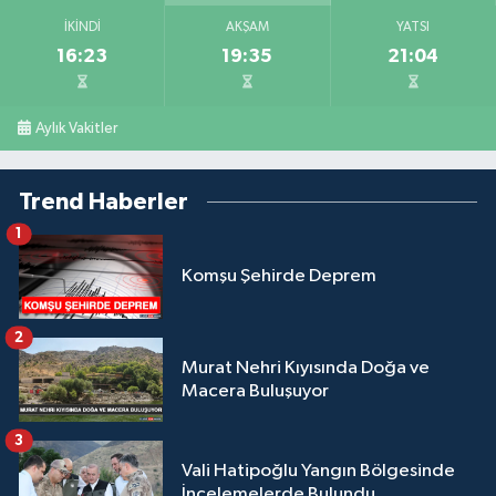
İKINDI
AKŞAM
YATSI
16:23
19:35
21:04
Aylık Vakitler
Trend Haberler
1
Komşu Şehirde Deprem
2
Murat Nehri Kıyısında Doğa ve
Macera Buluşuyor
3
Vali Hatipoğlu Yangın Bölgesinde
İncelemelerde Bulundu