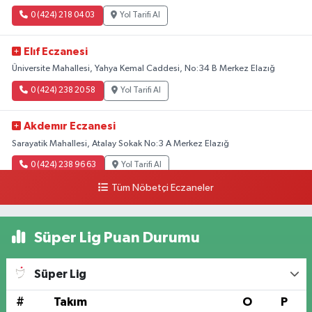
0 (424) 218 04 03
Yol Tarifi Al
Elıf Eczanesi
Üniversite Mahallesi, Yahya Kemal Caddesi, No:34 B Merkez Elazığ
0 (424) 238 20 58
Yol Tarifi Al
Akdemır Eczanesi
Sarayatik Mahallesi, Atalay Sokak No:3 A Merkez Elazığ
0 (424) 238 96 63
Yol Tarifi Al
Tüm Nöbetçi Eczaneler
Kovancılar Eczanesi
Doğukent Mahallesi, Prof.Dr.Naci Görür Bulvarı No:44 A Merkez Elazığ
Süper Lig Puan Durumu
0 (424) 233 10 11
Yol Tarifi Al
Süper Lig
Hande Eczanesi
Üniversite Mahallesi, Yahya Kemal Caddesi No:54-1 A Merkez Elazığ
#
Takım
O
P