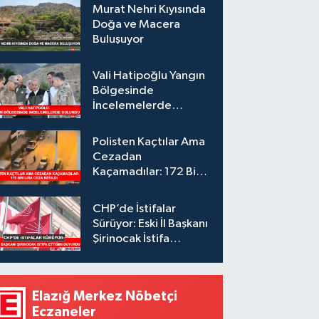
Murat Nehri Kıyısında
Doğa ve Macera
Buluşuyor
Vali Hatipoğlu Yangın
Bölgesinde
İncelemelerde
Bulundu
Polisten Kaçtılar Ama
Cezadan
Kaçamadılar: 172 Bin
Lira Ceza Kesildi
CHP’de İstifalar
Sürüyor: Eski İl Başkanı
Şirinocak İstifa
Ettiğini Duyurdu
Elazığ Merkez Nöbetçi
Eczaneler