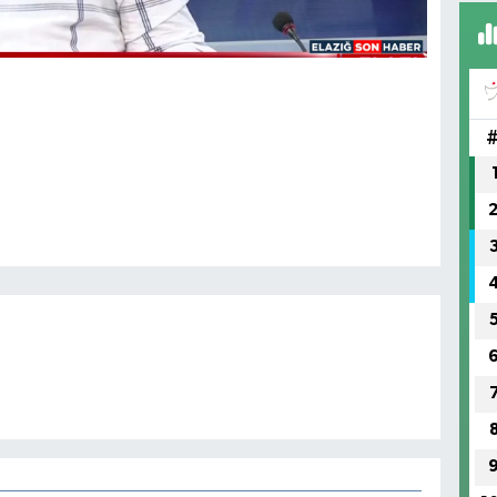
FI
IŞ
No