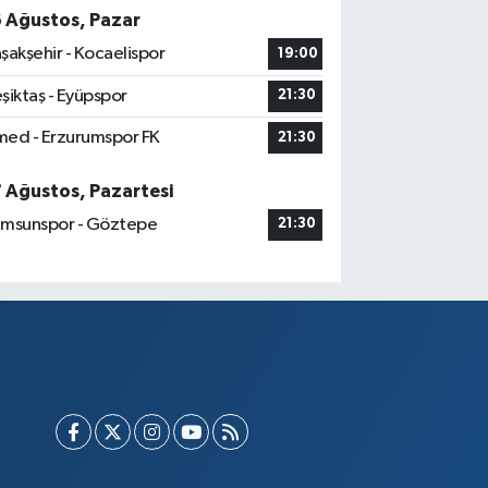
6 Ağustos, Pazar
şakşehir - Kocaelispor
19:00
şiktaş - Eyüpspor
21:30
ed - Erzurumspor FK
21:30
7 Ağustos, Pazartesi
msunspor - Göztepe
21:30