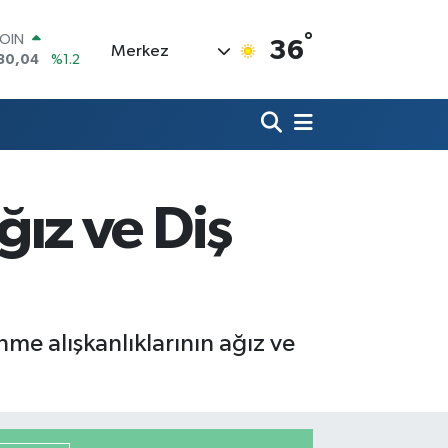
°
AR
36
Merkez
7069
%0.17
O
0265
%0.01
RLİN
1897
%0.02
M ALTIN
8.49
%2.12
T100
ız ve Diş
887
%64
COIN
130,04
%1.2
e alışkanlıklarının ağız ve