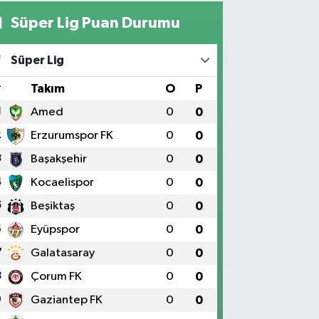
Süper Lig Puan Durumu
Yıldız Eczanesi
RAT ÜNÜVERSİTESİ HASTANESİNİN KARŞISI TRAFİK
Süper Lig
IKLARININ YANI Üniversite Mah.Yunus Emre Bulvarı
:2 A
#
Takım
O
P
0 (424) 236 61 40
Yol Tarifi Al
1
Amed
0
0
2
Erzurumspor FK
0
0
3
Başakşehir
0
0
4
Kocaelispor
0
0
5
Beşiktaş
0
0
6
Eyüpspor
0
0
7
Galatasaray
0
0
8
Çorum FK
0
0
9
Gaziantep FK
0
0