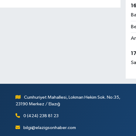
1
Ba
Be
Am
1
Sa
Cumhuriyet Mahallesi, Lokman Hekim Sok. No:35,
23190 Merkez / Elazığ
0 (424) 238 81 23
bilgi@elazigsonhaber.com