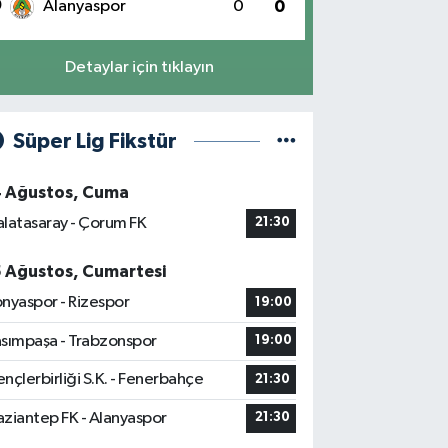
0
Alanyaspor
0
0
Detaylar için tıklayın
Süper Lig Fikstür
4 Ağustos, Cuma
latasaray - Çorum FK
21:30
5 Ağustos, Cumartesi
nyaspor - Rizespor
19:00
sımpaşa - Trabzonspor
19:00
nçlerbirliği S.K. - Fenerbahçe
21:30
ziantep FK - Alanyaspor
21:30