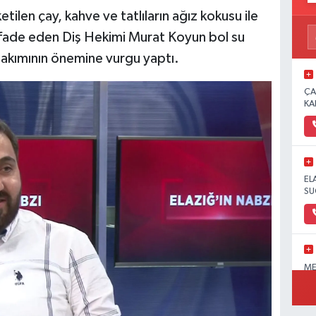
tilen çay, kahve ve tatlıların ağız kokusu ile
i ifade eden Diş Hekimi Murat Koyun bol su
bakımının önemine vurgu yaptı.
ÇA
KA
EL
SU
ME
OL
PA