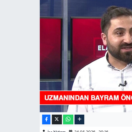
GÜNDEM
HABERDE İNSAN
KÜLTÜR-SANAT
MAGAZİN
MEDYA
ÖZEL HABER
POLİTİKA
SAĞLIK
SİYASET