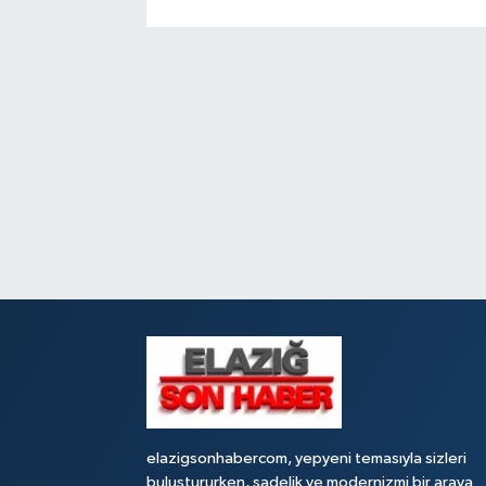
elazigsonhabercom, yepyeni temasıyla sizleri
buluştururken, sadelik ve modernizmi bir araya