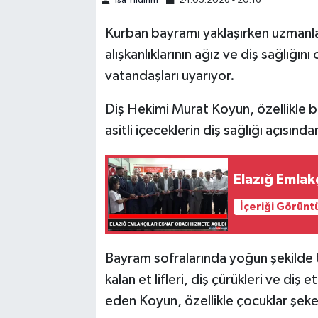
İsa Yıldırım
24.05.2026 - 20:16
Kurban bayramı yaklaşırken uzmanl
SPOR
alışkanlıklarının ağız ve diş sağlığı
TEKNOLOJİ
vatandaşları uyarıyor.
YAŞAM
Diş Hekimi Murat Koyun, özellikle b
asitli içeceklerin diş sağlığı açısınd
Elazığ Emlak
İçeriği Görünt
Bayram sofralarında yoğun şekilde t
kalan et lifleri, diş çürükleri ve diş
eden Koyun, özellikle çocuklar şeke