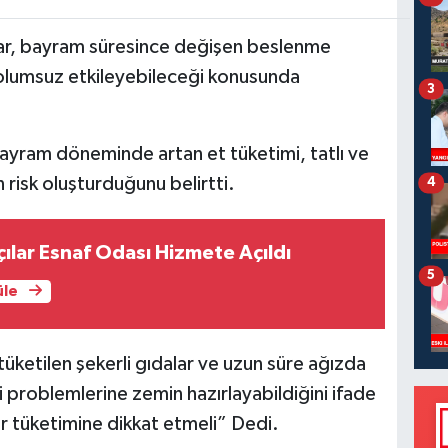
ar, bayram süresince değişen beslenme
nı olumsuz etkileyebileceği konusunda
3
ayram döneminde artan et tüketimi, tatlı ve
an risk oluşturduğunu belirtti.
4
çılar Esnaf Odası Hizmete Açıldı
5
üle
üketilen şekerli gıdalar ve uzun süre ağızda
 eti problemlerine zemin hazırlayabildiğini ifade
r tüketimine dikkat etmeli” Dedi.