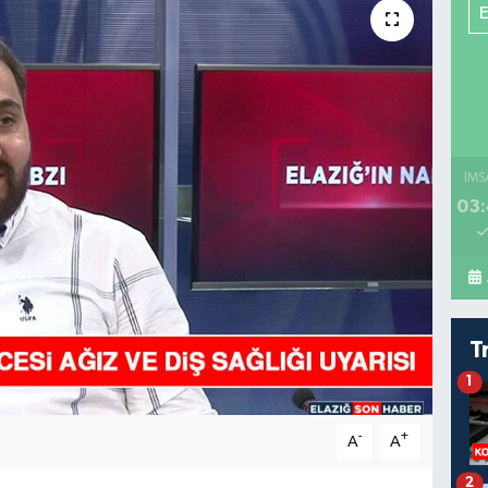
İMS
03:
T
1
-
+
A
A
2