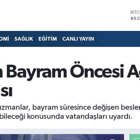
DOL
47,
EUR
55,
STE
OMİ
SAĞLIK
EĞİTİM
CANLI YAYIN
64,
GRA
661
BİS
Bayram Öncesi Ağ
13.
BIT
65.
sı
zmanlar, bayram süresince değişen beslenm
ebileceği konusunda vatandaşları uyardı.