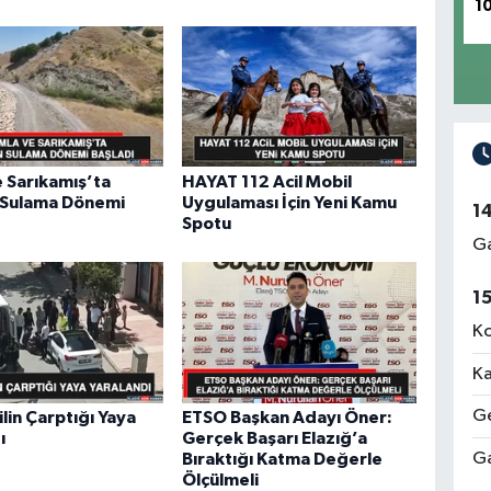
1
 Sarıkamış’ta
HAYAT 112 Acil Mobil
Sulama Dönemi
Uygulaması İçin Yeni Kamu
1
Spotu
Ga
1
Ko
Ka
Ge
in Çarptığı Yaya
ETSO Başkan Adayı Öner:
ı
Gerçek Başarı Elazığ’a
Ga
Bıraktığı Katma Değerle
Ölçülmeli