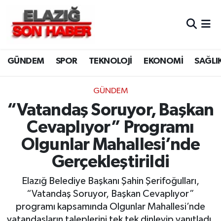
CANLI YAYIN
Merkez Hava Durumu
GÜNDEM
SPOR
TEKNOLOJİ
EKONOMİ
SAĞLI
ASAYİŞ
Merkez Trafik Yoğunluk Haritası
BİLİM VE TEKNOLOJİ
Süper Lig Puan Durumu ve Fikstür
GÜNDEM
“Vatandaş Soruyor, Başkan
DÜNYA
Tüm Manşetler
Cevaplıyor” Programı
EĞİTİM
Son Dakika Haberleri
Olgunlar Mahallesi’nde
Gerçekleştirildi
EKONOMİ
Haber Arşivi
Elazığ Belediye Başkanı Şahin Şerifoğulları,
ELAZIĞ
“Vatandaş Soruyor, Başkan Cevaplıyor”
programı kapsamında Olgunlar Mahallesi’nde
GENEL
vatandaşların taleplerini tek tek dinleyip yanıtladı.