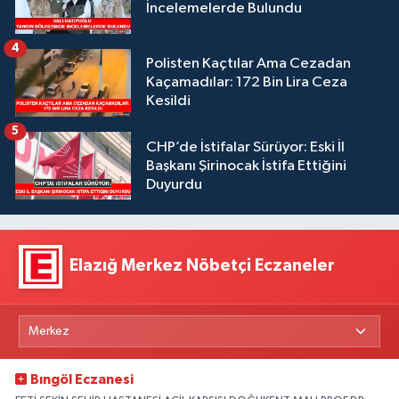
İncelemelerde Bulundu
4
Polisten Kaçtılar Ama Cezadan
Kaçamadılar: 172 Bin Lira Ceza
Kesildi
5
CHP’de İstifalar Sürüyor: Eski İl
Başkanı Şirinocak İstifa Ettiğini
Duyurdu
Elazığ Merkez Nöbetçi Eczaneler
Bıngöl Eczanesi