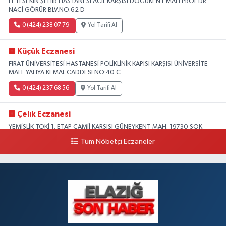
FETİ SEKİN ŞEHİR HASTANESİ ACİL KARŞISI DOĞUKENT MAH.PROF.DR.
NACİ GÖRÜR BLV.NO:62 D
0 (424) 238 07 79
Yol Tarifi Al
Küçük Eczanesi
FIRAT ÜNİVERSİTESİ HASTANESİ POLİKLİNİK KAPISI KARŞISI ÜNİVERSİTE
MAH. YAHYA KEMAL CADDESI NO:40 C
0 (424) 237 68 56
Yol Tarifi Al
Çelık Eczanesi
YEMİŞLİK TOKİ 1. ETAP CAMİİ KARŞISI GÜNEYKENT MAH. 19730 SOK.
NO:6 A
Tüm Nöbetçi Eczaneler
0 (424) 236 63 34
Yol Tarifi Al
Tanrıverdı Eczanesi
(HOZAT GARAJI OPET KARŞISI) 1. HARPUT CAD. SARISALTIK SOK NO:7 1
0 (424) 218 72 74
Yol Tarifi Al