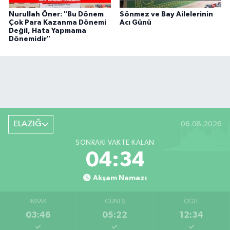
Nurullah Öner: "Bu Dönem
Sönmez ve Bay Ailelerinin
Çok Para Kazanma Dönemi
Acı Günü
Değil, Hata Yapmama
Dönemidir"
ELAZIĞ
06.08.2026
SONRAKI VAKTE KALAN
04:33
Akşam Namazı
İMSAK
GÜNEŞ
ÖĞLE
03:46
05:22
12:34