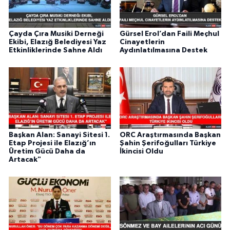
Çayda Çıra Musiki Derneği
Gürsel Erol’dan Faili Meçhul
Ekibi, Elazığ Belediyesi Yaz
Cinayetlerin
Etkinliklerinde Sahne Aldı
Aydınlatılmasına Destek
Başkan Alan: Sanayi Sitesi 1.
ORC Araştırmasında Başkan
Etap Projesi ile Elazığ’ın
Şahin Şerifoğulları Türkiye
Üretim Gücü Daha da
İkincisi Oldu
Artacak"