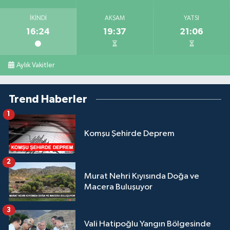
İKINDI
AKŞAM
YATSI
16:24
19:37
21:06
Aylık Vakitler
Trend Haberler
1
Komşu Şehirde Deprem
2
Murat Nehri Kıyısında Doğa ve
Macera Buluşuyor
3
Vali Hatipoğlu Yangın Bölgesinde