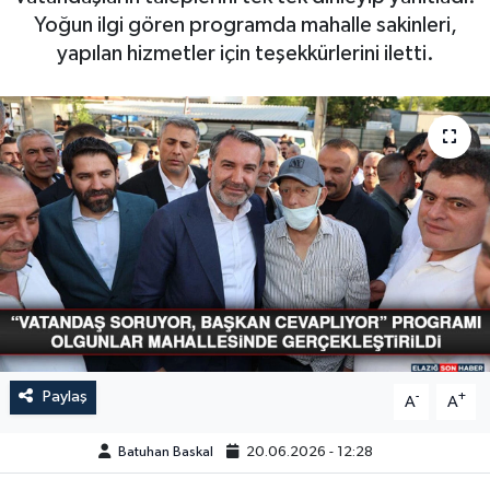
Yoğun ilgi gören programda mahalle sakinleri,
GÜNDEM
yapılan hizmetler için teşekkürlerini iletti.
HABERDE İNSAN
KÜLTÜR-SANAT
MAGAZİN
MEDYA
ÖZEL HABER
POLİTİKA
Paylaş
-
+
A
A
SAĞLIK
Batuhan Baskal
20.06.2026 - 12:28
SİYASET