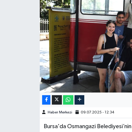
GÜNDEM
HABERDE İNSAN
KÜLTÜR-SANAT
MAGAZİN
MEDYA
ÖZEL HABER
POLİTİKA
Haber Merkezi
09.07.2025 - 12:34
SAĞLIK
Bursa'da Osmangazi Belediyesi’nin
SİYASET