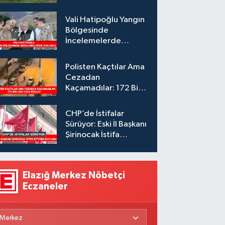
Vali Hatipoğlu Yangın
Bölgesinde
İncelemelerde
Bulundu
Polisten Kaçtılar Ama
Cezadan
Kaçamadılar: 172 Bin
Lira Ceza Kesildi
CHP’de İstifalar
Sürüyor: Eski İl Başkanı
Şirinocak İstifa
Ettiğini Duyurdu
Elazığ Merkez Nöbetçi
Eczaneler