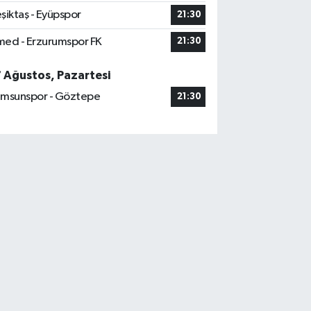
şiktaş - Eyüpspor
21:30
ed - Erzurumspor FK
21:30
7 Ağustos, Pazartesi
msunspor - Göztepe
21:30