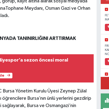
, görüp, kayıt altına alarak sosyal medyada
turunaTophane Meydanı, Osman Gazi ve Orhan
ladı.
FE
MA
YADA TANINIRLIĞINI ARTTIRMAK
FI
KA
NO
diyespor’a sezon öncesi moral
üle
YE
MA
EC Bursa Yönetim Kurulu Üyesi Zeynep Zülal
öğrencilere Bursa’nın ünlü yerlerini gezdirip
ni sağlayarak, Bursa ve Osmangazi’nin