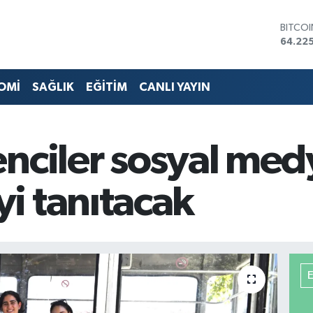
DOLA
47,67
EURO
55,04
STERLİ
OMİ
SAĞLIK
EĞİTİM
CANLI YAYIN
64,21
GRAM 
6510.
BİST1
enciler sosyal me
13.799
BITCO
64.225
i tanıtacak