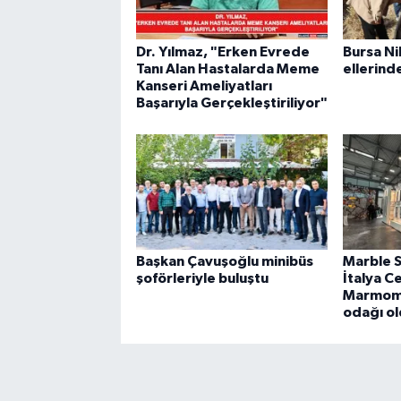
Dr. Yılmaz, "Erken Evrede
Bursa Nil
Tanı Alan Hastalarda Meme
ellerind
Kanseri Ameliyatları
Başarıyla Gerçekleştiriliyor"
Başkan Çavuşoğlu minibüs
Marble 
şoförleriyle buluştu
İtalya C
Marmomac
odağı o