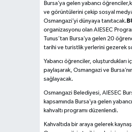
Bursa’ya gelen yabancı öğrenciler,ken
ve görüntülerini çekip sosyal medy
SPOR
Osmangazi’yi dünyaya tanıtacak.
B
TEKNOLOJİ
organizasyonu olan AIESEC Progr
Tunus’tan Bursa’ya gelen 20 öğren
YAŞAM
tarihi ve turistlik yerlerini gezerek
Yabancı öğrenciler, oluşturdukları i
paylaşarak, Osmangazi ve Bursa’nın
sağlayacak.
Osmangazi Belediyesi, AIESEC Bursa
kapsamında Bursa’ya gelen yabancı
kahvaltı programı düzenlendi.
Kahvaltıda bir araya gelerek kaynaş