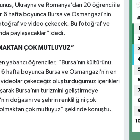
(H
. Tunus, Ukrayna ve Romanya’dan 20 öğrenci ile
SA
ler 6 hafta boyunca Bursa ve Osmangazi’nin
k fotoğraf ve video çekecek. Bu fotoğraf ve
nda paylaşacaklar” dedi.
MAKTAN ÇOK MUTLUYUZ”
yen yabancı öğrenciler, “Bursa’nın kültürünü
. 6 hafta boyunca Bursa ve Osmangazi’nin en
 videolar çekeceğiz oluşturduğumuz içerikleri
arak Bursa’nın turizmini geliştirmeye
ın doğasını ve şehrin renkliliğini çok
olmaktan çok mutluyuz” şeklinde konuştu.
1