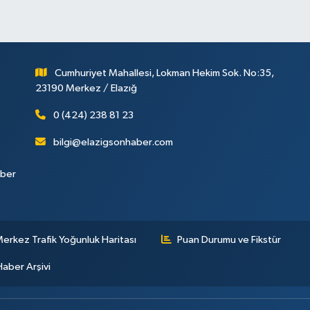
Cumhuriyet Mahallesi, Lokman Hekim Sok. No:35,
23190 Merkez / Elazığ
0 (424) 238 81 23
bilgi@elazigsonhaber.com
aber
erkez Trafik Yoğunluk Haritası
Puan Durumu ve Fikstür
Haber Arşivi