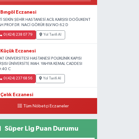
Bıngöl Eczanesi
Tİ SEKİN ŞEHİR HASTANESİ ACİL KARŞISI DOĞUKENT
H.PROF.DR. NACİ GÖRÜR BLV.NO:62 D
0 (424) 238 07 79
Yol Tarifi Al
Küçük Eczanesi
RAT ÜNİVERSİTESİ HASTANESİ POLİKLİNİK KAPISI
RŞISI ÜNİVERSİTE MAH. YAHYA KEMAL CADDESI
:40 C
0 (424) 237 68 56
Yol Tarifi Al
Çelık Eczanesi
MİŞLİK TOKİ 1. ETAP CAMİİ KARŞISI GÜNEYKENT
Tüm Nöbetçi Eczaneler
H. 19730 SOK. NO:6 A
0 (424) 236 63 34
Yol Tarifi Al
Süper Lig Puan Durumu
Tanrıverdı Eczanesi