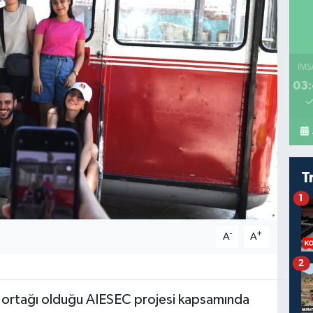
İMS
03:
T
1
-
+
A
A
2
 ortağı olduğu AIESEC projesi kapsamında