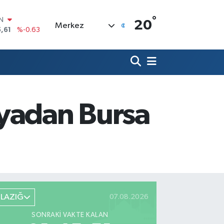
°
R
20
Merkez
04
%0
06
%-0.08
N
43
%0
ALTIN
40
%0.45
00
dyadan Bursa
%70
IN
,61
%-0.63
ELAZIĞ
07.08.2026
SONRAKI VAKTE KALAN