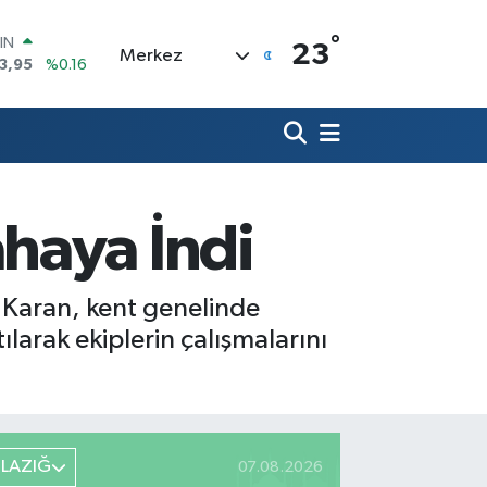
°
R
23
Merkez
704
%0
406
%-0.08
İN
43
%0
 ALTIN
.87
%0.12
00
haya İndi
9
%70
IN
3,95
%0.16
 Karan, kent genelinde
larak ekiplerin çalışmalarını
ELAZIĞ
07.08.2026