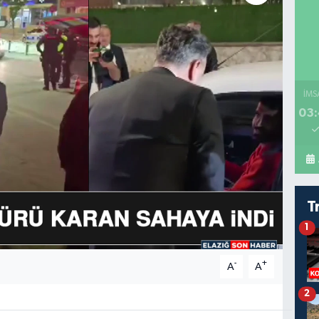
İMS
03:
T
1
-
+
A
A
2