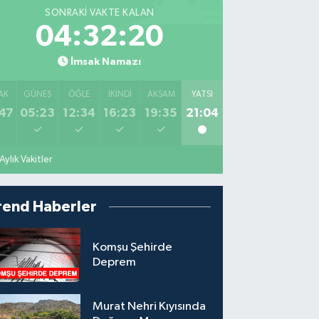
SONRAKI VAKTE KALAN
04:32:18
İmsak Namazı
AK
GÜNEŞ
ÖĞLE
İKINDI
AKŞAM
YATSI
47
05:23
12:34
16:23
19:35
21:04
Aylık Vakitler
rend Haberler
Komşu Şehirde
Deprem
Murat Nehri Kıyısında