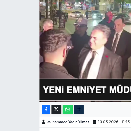
GÜNDEM
HABERDE İNSAN
KÜLTÜR-SANAT
MAGAZİN
MEDYA
ÖZEL HABER
POLİTİKA
SAĞLIK
Muhammed Yadin Yılmaz
13.05.2026 - 11:15
SİYASET