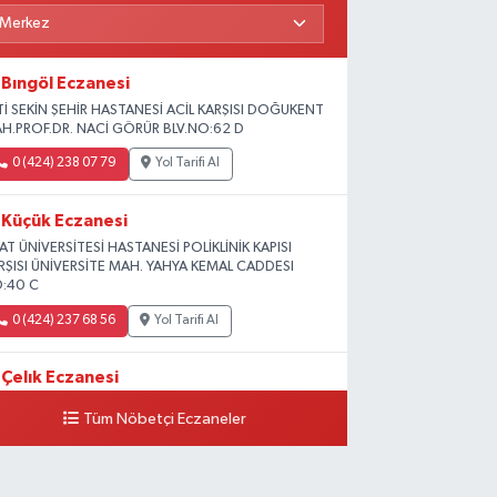
Bıngöl Eczanesi
Tİ SEKİN ŞEHİR HASTANESİ ACİL KARŞISI DOĞUKENT
H.PROF.DR. NACİ GÖRÜR BLV.NO:62 D
0 (424) 238 07 79
Yol Tarifi Al
Küçük Eczanesi
RAT ÜNİVERSİTESİ HASTANESİ POLİKLİNİK KAPISI
RŞISI ÜNİVERSİTE MAH. YAHYA KEMAL CADDESI
:40 C
0 (424) 237 68 56
Yol Tarifi Al
Çelık Eczanesi
MİŞLİK TOKİ 1. ETAP CAMİİ KARŞISI GÜNEYKENT
Tüm Nöbetçi Eczaneler
H. 19730 SOK. NO:6 A
0 (424) 236 63 34
Yol Tarifi Al