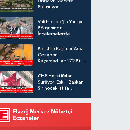
Doğa ve Macera
Buluşuyor
Vali Hatipoğlu Yangın
Bölgesinde
İncelemelerde
Bulundu
Polisten Kaçtılar Ama
Cezadan
Kaçamadılar: 172 Bin
Lira Ceza Kesildi
CHP’de İstifalar
Sürüyor: Eski İl Başkanı
Şirinocak İstifa
Ettiğini Duyurdu
Elazığ Merkez Nöbetçi
Eczaneler