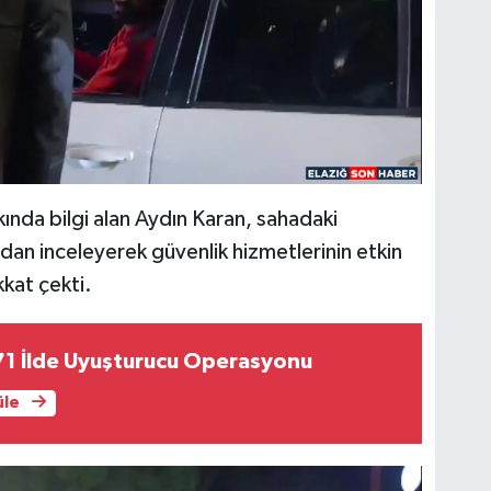
ında bilgi alan Aydın Karan, sahadaki
an inceleyerek güvenlik hizmetlerinin etkin
kat çekti.
 71 İlde Uyuşturucu Operasyonu
üle