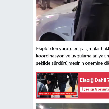
Ekiplerden yürütülen çalışmalar hakk
koordinasyon ve uygulamaları yakınd
şekilde sürdürülmesinin önemine dik
Elazığ Dahil
İçeriği Görünt