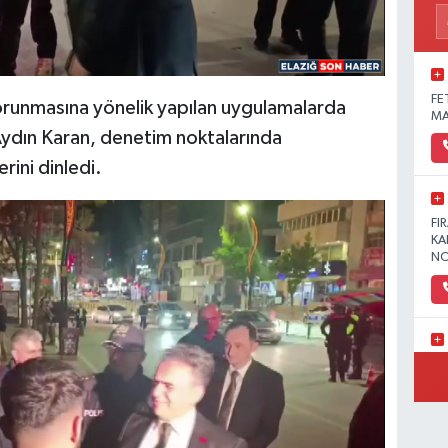
FE
orunmasına yönelik yapılan uygulamalarda
MA
Aydın Karan, denetim noktalarında
rini dinledi.
FI
KA
NO
YE
MA