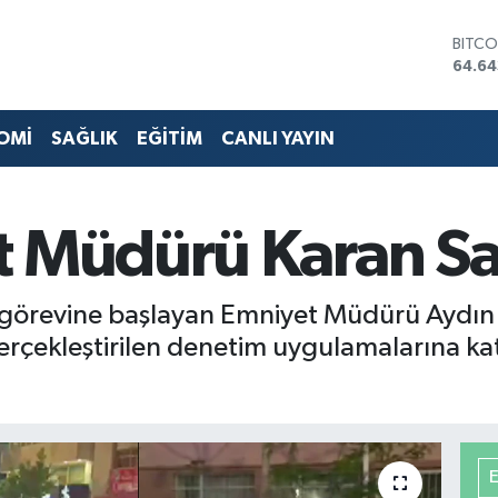
DOLA
47,6
EURO
55,0
STERL
OMİ
SAĞLIK
EĞİTİM
CANLI YAYIN
64,21
GRAM
6500
BİST1
t Müdürü Karan Sa
13.79
BITCO
64.64
i görevine başlayan Emniyet Müdürü Aydın
erçekleştirilen denetim uygulamalarına katı