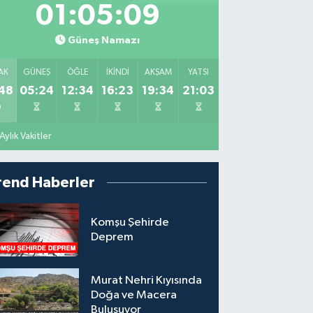
01:05:08
Güneş Namazı
AK
GÜNEŞ
ÖĞLE
İKINDI
AKŞAM
YATSI
48
05:24
12:34
16:23
19:34
21:03
Aylık Vakitler
rend Haberler
Komşu Şehirde
Deprem
Murat Nehri Kıyısında
Doğa ve Macera
Buluşuyor