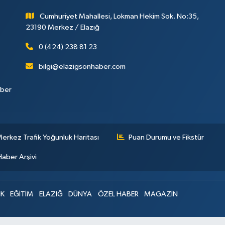
Cumhuriyet Mahallesi, Lokman Hekim Sok. No:35,
23190 Merkez / Elazığ
0 (424) 238 81 23
bilgi@elazigsonhaber.com
aber
erkez Trafik Yoğunluk Haritası
Puan Durumu ve Fikstür
Haber Arşivi
IK
EĞİTİM
ELAZIĞ
DÜNYA
ÖZEL HABER
MAGAZİN