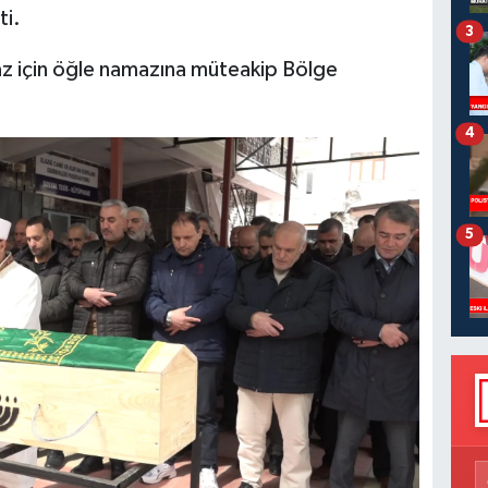
ti.
3
az için öğle namazına müteakip Bölge
4
5