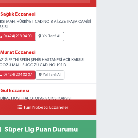
Sağlık Eczanesi
RŞI MAH. HÜRRİYET CAD.NO:8 A İZZETPAŞA CAMİSİ
RŞISI
0 (424) 218 04 03
Yol Tarifi Al
Murat Eczanesi
AZIĞ FETHİ SEKİN ŞEHİR HASTANESİ ACİL KARŞISI
GÖZÜ MAH. SUGÖZÜ CAD. NO:191 D
0 (424) 234 02 07
Yol Tarifi Al
Gül Eczanesi
DİKAL HOSPİTAL OTOPARK ÇIKIŞI KARŞISI
GUNLAR MAH. ADALET SOK.NO:70 B (MEDİKAL
Tüm Nöbetçi Eczaneler
RK HASTANESİ ARKASI OTOPARK ÇIKIŞI KARŞISI)
0 (424) 236 52 18
Yol Tarifi Al
Süper Lig Puan Durumu
Yıldız Eczanesi