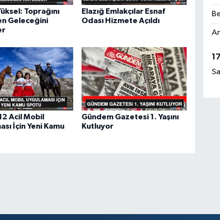
üksel: Toprağını
Elazığ Emlakçılar Esnaf
Be
n Geleceğini
Odası Hizmete Açıldı
er
Am
1
Sa
2 Acil Mobil
Gündem Gazetesi 1. Yaşını
sı İçin Yeni Kamu
Kutluyor