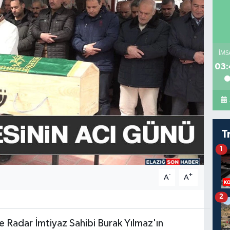
İMS
03:
T
1
-
+
A
A
2
9
Radar İmtiyaz Sahibi Burak Yılmaz'ın