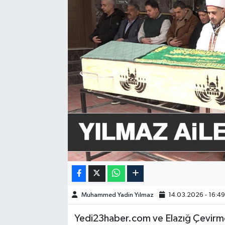
GÜNDEM
HABERDE İNSAN
KÜLTÜR-SANAT
MAGAZİN
MEDYA
ÖZEL HABER
POLİTİKA
Muhammed Yadin Yılmaz
14.03.2026 - 16:4
SAĞLIK
Yedi23haber.com ve Elazığ Çevirme 
SİYASET