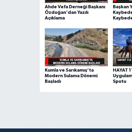
Ahde Vefa Derneği Başkanı
Başkan Y
Özdoğan'dan Yazılı
Kaybede
Açıklama
Kaybed
Kumla ve Sarıkamış’ta
HAYAT 11
Modern Sulama Dönemi
Uygulama
Başladı
Spotu