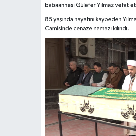
babaannesi Gülefer Yılmaz vefat et
SPOR
85 yaşında hayatını kaybeden Yılm
Camisinde cenaze namazı kılındı.
TEKNOLOJİ
YAŞAM