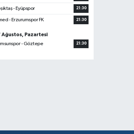
şiktaş - Eyüpspor
21:30
ed - Erzurumspor FK
21:30
7 Ağustos, Pazartesi
msunspor - Göztepe
21:30