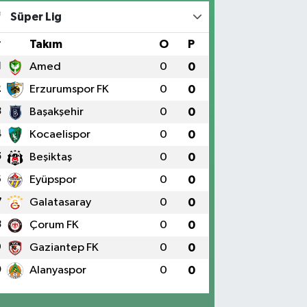
RAT ÜNÜVERSİTESİ HASTANESİNİN KARŞISI TRAFİK
Süper Lig
IKLARININ YANI Üniversite Mah.Yunus Emre Bulvarı
:2 A
#
Takım
O
P
0 (424) 236 61 40
Yol Tarifi Al
1
Amed
0
0
2
Erzurumspor FK
0
0
3
Başakşehir
0
0
4
Kocaelispor
0
0
5
Beşiktaş
0
0
6
Eyüpspor
0
0
7
Galatasaray
0
0
8
Çorum FK
0
0
9
Gaziantep FK
0
0
0
Alanyaspor
0
0