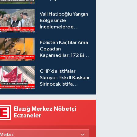
Vali Hatipoğlu Yangın
Bölgesinde
İncelemelerde
Bulundu
Polisten Kaçtılar Ama
Cezadan
Kaçamadılar: 172 Bin
Lira Ceza Kesildi
CHP’de İstifalar
Sürüyor: Eski İl Başkanı
Şirinocak İstifa
Ettiğini Duyurdu
Elazığ Merkez Nöbetçi
Eczaneler