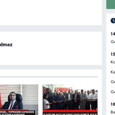
1
Ga
ılmaz
1
Ko
Ka
Ge
Ga
1
Ba