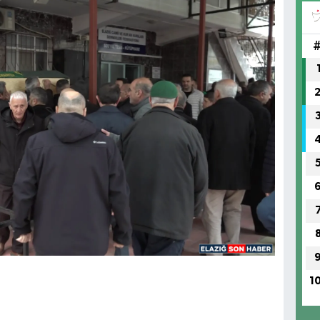
FI
IŞ
No
1