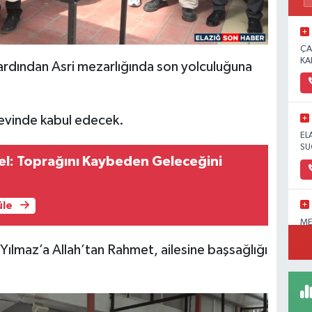
ÇA
KA
rdından Asri mezarlığında son yolculuğuna
 evinde kabul edecek.
EL
SU
el: Toprağını Kaybeden Geleceğini
üle
ME
OL
PA
maz’a Allah’tan Rahmet, ailesine başsağlığı