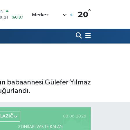
°
R
20
Merkez
36
%0.18
10
%0.32
İN
11
%0.38
ALTIN
.55
%0.03
00
9
%-14
IN
0,21
%0.87
ın babaannesi Gülefer Yılmaz
uğurlandı.
ELAZIĞ
08.08.2026
SONRAKI VAKTE KALAN