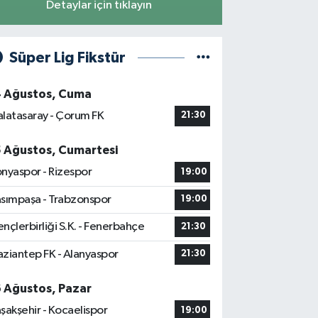
Detaylar için tıklayın
Süper Lig Fikstür
4 Ağustos, Cuma
latasaray - Çorum FK
21:30
5 Ağustos, Cumartesi
nyaspor - Rizespor
19:00
sımpaşa - Trabzonspor
19:00
nçlerbirliği S.K. - Fenerbahçe
21:30
ziantep FK - Alanyaspor
21:30
6 Ağustos, Pazar
şakşehir - Kocaelispor
19:00