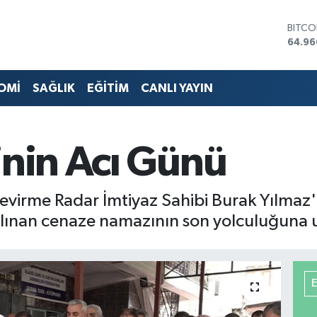
DOLA
47,74
EURO
55,25
STERL
OMİ
SAĞLIK
EĞİTİM
CANLI YAYIN
64,48
GRAM 
6660
BİST1
inin Acı Günü
13.77
BITCO
64.96
virme Radar İmtiyaz Sahibi Burak Yılmaz'
ılınan cenaze namazının son yolculuğuna 