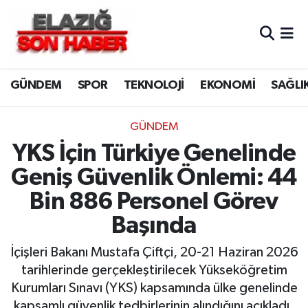
CANLI YAYIN
Merkez Hava Durumu
GÜNDEM
SPOR
TEKNOLOJİ
EKONOMİ
SAĞLI
ASAYİŞ
Merkez Trafik Yoğunluk Haritası
BİLİM VE TEKNOLOJİ
Süper Lig Puan Durumu ve Fikstür
GÜNDEM
YKS İçin Türkiye Genelinde
DÜNYA
Tüm Manşetler
Geniş Güvenlik Önlemi: 44
EĞİTİM
Son Dakika Haberleri
Bin 886 Personel Görev
Başında
EKONOMİ
Haber Arşivi
İçişleri Bakanı Mustafa Çiftçi, 20-21 Haziran 2026
ELAZIĞ
tarihlerinde gerçekleştirilecek Yükseköğretim
Kurumları Sınavı (YKS) kapsamında ülke genelinde
GENEL
kapsamlı güvenlik tedbirlerinin alındığını açıkladı.