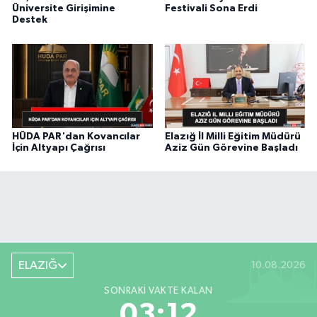
Üniversite Girişimine
Festivali Sona Erdi
Destek
HÜDA PAR'dan Kovancılar
Elazığ İl Milli Eğitim Müdürü
İçin Altyapı Çağrısı
Aziz Gün Görevine Başladı
ELAZIĞ
10.08.2026
SONRAKI VAKTE KALAN
03:11