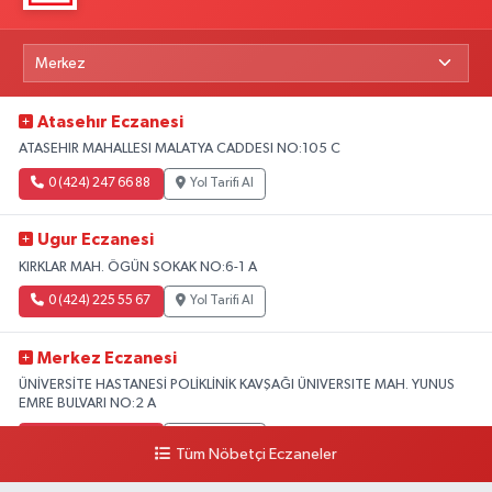
Atasehır Eczanesi
ATASEHIR MAHALLESI MALATYA CADDESI NO:105 C
0 (424) 247 66 88
Yol Tarifi Al
Ugur Eczanesi
KIRKLAR MAH. ÖGÜN SOKAK NO:6-1 A
0 (424) 225 55 67
Yol Tarifi Al
Merkez Eczanesi
ÜNİVERSİTE HASTANESİ POLİKLİNİK KAVŞAĞI ÜNIVERSITE MAH. YUNUS
EMRE BULVARI NO:2 A
0 (507) 248 23 23
Yol Tarifi Al
Tüm Nöbetçi Eczaneler