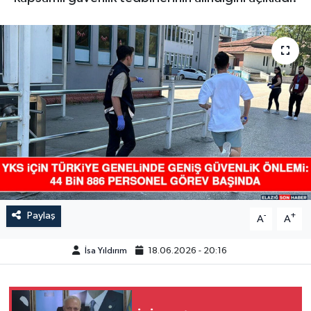
GÜNDEM
HABERDE İNSAN
KÜLTÜR-SANAT
MAGAZİN
MEDYA
ÖZEL HABER
Paylaş
-
+
A
A
POLİTİKA
İsa Yıldırım
18.06.2026 - 20:16
SAĞLIK
SİYASET