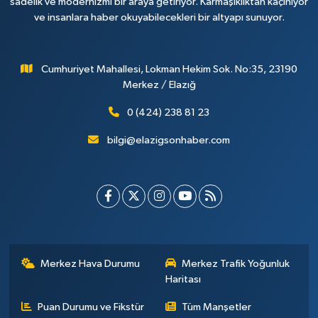
sadelik ve modernizmi bir araya getiriyor. Karmaşıklıktan kaçınıyor
ve insanlara haber okuyabilecekleri bir altyapı sunuyor.
Cumhuriyet Mahallesi, Lokman Hekim Sok. No:35, 23190
Merkez / Elazığ
0 (424) 238 81 23
bilgi@elazigsonhaber.com
Merkez Hava Durumu
Merkez Trafik Yoğunluk
Haritası
Puan Durumu ve Fikstür
Tüm Manşetler