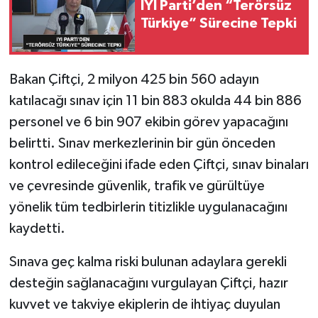
İYİ Parti’den “Terörsüz
Türkiye” Sürecine Tepki
SPOR
TEKNOLOJİ
Bakan Çiftçi, 2 milyon 425 bin 560 adayın
katılacağı sınav için 11 bin 883 okulda 44 bin 886
YAŞAM
personel ve 6 bin 907 ekibin görev yapacağını
belirtti. Sınav merkezlerinin bir gün önceden
kontrol edileceğini ifade eden Çiftçi, sınav binaları
ve çevresinde güvenlik, trafik ve gürültüye
yönelik tüm tedbirlerin titizlikle uygulanacağını
kaydetti.
Sınava geç kalma riski bulunan adaylara gerekli
desteğin sağlanacağını vurgulayan Çiftçi, hazır
kuvvet ve takviye ekiplerin de ihtiyaç duyulan