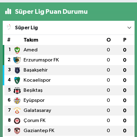
Selmanoglu Eczanesi
YENİ HAYAT HASTANESİ KARŞISI RIZAİYE MAH. İZZETPAŞA CAD. NO:24 E
Süper Lig Puan Durumu
0 (424) 218 22 11
Yol Tarifi Al
Süper Lig
#
Takım
O
P
1
Amed
0
0
2
Erzurumspor FK
0
0
3
Başakşehir
0
0
4
Kocaelispor
0
0
5
Beşiktaş
0
0
6
Eyüpspor
0
0
7
Galatasaray
0
0
8
Çorum FK
0
0
9
Gaziantep FK
0
0