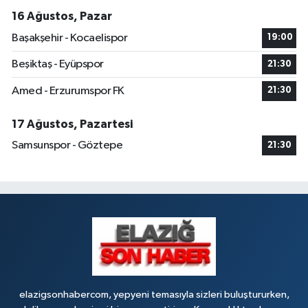
16 Ağustos, Pazar
Başakşehir - Kocaelispor
19:00
Beşiktaş - Eyüpspor
21:30
Amed - Erzurumspor FK
21:30
17 Ağustos, Pazartesi
Samsunspor - Göztepe
21:30
elazigsonhabercom, yepyeni temasıyla sizleri buluştururken,