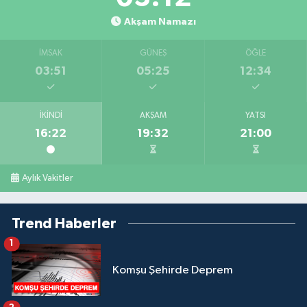
Akşam Namazı
İMSAK
GÜNEŞ
ÖĞLE
03:51
05:25
12:34
İKINDI
AKŞAM
YATSI
16:22
19:32
21:00
Aylık Vakitler
Trend Haberler
1
Komşu Şehirde Deprem