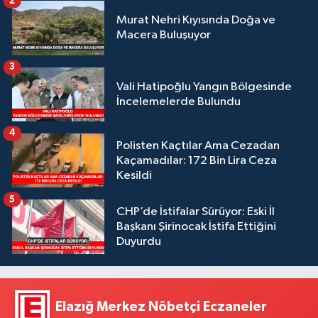
2
Murat Nehri Kıyısında Doğa ve
Macera Buluşuyor
3
Vali Hatipoğlu Yangın Bölgesinde
İncelemelerde Bulundu
4
Polisten Kaçtılar Ama Cezadan
Kaçamadılar: 172 Bin Lira Ceza
Kesildi
5
CHP’de İstifalar Sürüyor: Eski İl
Başkanı Şirinocak İstifa Ettiğini
Duyurdu
Elazığ Merkez Nöbetçi Eczaneler