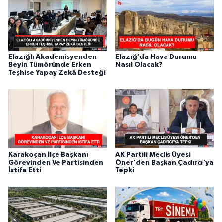
Elazığlı Akademisyenden
Elazığ’da Hava Durumu
Beyin Tümöründe Erken
Nasıl Olacak?
Teşhise Yapay Zekâ Desteği
Karakoçan İlçe Başkanı
AK Partili Meclis Üyesi
Görevinden Ve Partisinden
Öner'den Başkan Çadırcı'ya
İstifa Etti
Tepki