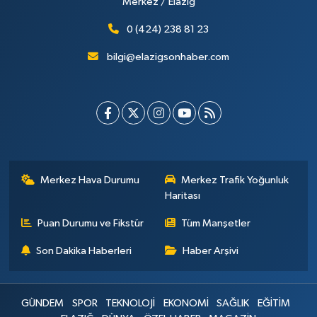
Merkez / Elazığ
0 (424) 238 81 23
bilgi@elazigsonhaber.com
Merkez Hava Durumu
Merkez Trafik Yoğunluk
Haritası
Puan Durumu ve Fikstür
Tüm Manşetler
Son Dakika Haberleri
Haber Arşivi
GÜNDEM
SPOR
TEKNOLOJİ
EKONOMİ
SAĞLIK
EĞİTİM