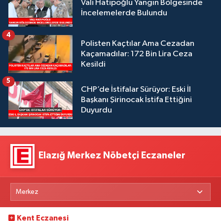
Vali Hatipoğlu Yangın Bölgesinde
İncelemelerde Bulundu
4
Polisten Kaçtılar Ama Cezadan
Kaçamadılar: 172 Bin Lira Ceza
Kesildi
5
CHP’de İstifalar Sürüyor: Eski İl
Başkanı Şirinocak İstifa Ettiğini
Duyurdu
Elazığ Merkez Nöbetçi Eczaneler
Kent Eczanesi