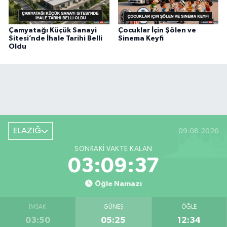
Çamyatağı Küçük Sanayi
Çocuklar İçin Şölen ve
Sitesi’nde İhale Tarihi Belli
Sinema Keyfi
Oldu
ELAZIĞ
09.08.2026
SONRAKI VAKTE KALAN
03:09:36
Öğle Namazı
İMSAK
GÜNEŞ
ÖĞLE
03:50
05:25
12:34