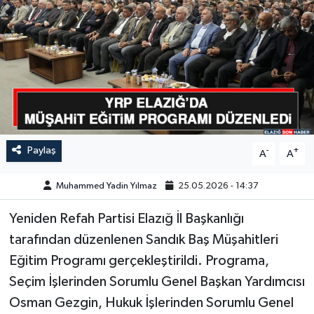
GÜNDEM
HABERDE İNSAN
KÜLTÜR-SANAT
MAGAZİN
Paylaş
-
+
A
A
MEDYA
Muhammed Yadin Yılmaz
25.05.2026 - 14:37
ÖZEL HABER
Yeniden Refah Partisi Elazığ İl Başkanlığı
tarafından düzenlenen Sandık Baş Müşahitleri
POLİTİKA
Eğitim Programı gerçekleştirildi. Programa,
SAĞLIK
Seçim İşlerinden Sorumlu Genel Başkan Yardımcısı
Osman Gezgin, Hukuk İşlerinden Sorumlu Genel
SİYASET