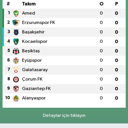
#
Takım
O
P
1
Amed
0
0
2
Erzurumspor FK
0
0
3
Başakşehir
0
0
4
Kocaelispor
0
0
5
Beşiktaş
0
0
6
Eyüpspor
0
0
7
Galatasaray
0
0
8
Çorum FK
0
0
9
Gaziantep FK
0
0
10
Alanyaspor
0
0
Detaylar için tıklayın