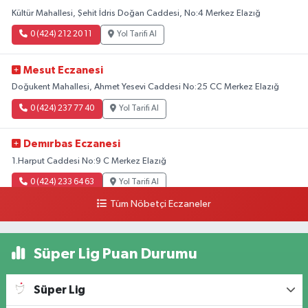
Kültür Mahallesi, Şehit İdris Doğan Caddesi, No:4 Merkez Elazığ
0 (424) 212 20 11
Yol Tarifi Al
Mesut Eczanesi
Doğukent Mahallesi, Ahmet Yesevi Caddesi No:25 CC Merkez Elazığ
0 (424) 237 77 40
Yol Tarifi Al
Demırbas Eczanesi
1.Harput Caddesi No:9 C Merkez Elazığ
0 (424) 233 64 63
Yol Tarifi Al
Tüm Nöbetçi Eczaneler
Özen Eczanesi
Ataşehir Mahallesi, Malatya Caddesi No:105 Merkez Elazığ
Süper Lig Puan Durumu
0 (424) 238 66 66
Yol Tarifi Al
Süper Lig