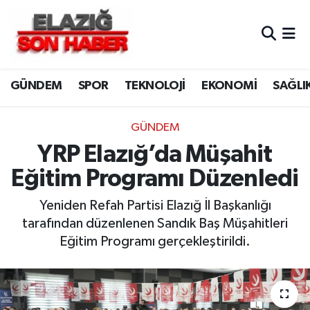
CANLI YAYIN
Merkez Hava Durumu
GÜNDEM
SPOR
TEKNOLOJİ
EKONOMİ
SAĞLI
ASAYİŞ
Merkez Trafik Yoğunluk Haritası
BİLİM VE TEKNOLOJİ
Süper Lig Puan Durumu ve Fikstür
GÜNDEM
YRP Elazığ’da Müşahit
DÜNYA
Tüm Manşetler
Eğitim Programı Düzenledi
EĞİTİM
Son Dakika Haberleri
Yeniden Refah Partisi Elazığ İl Başkanlığı
tarafından düzenlenen Sandık Baş Müşahitleri
EKONOMİ
Haber Arşivi
Eğitim Programı gerçekleştirildi.
ELAZIĞ
GENEL