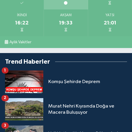
İKINDI
AKŞAM
YATSI
16:22
19:33
21:01
Aylık Vakitler
Trend Haberler
1
Komşu Şehirde Deprem
2
Murat Nehri Kıyısında Doğa ve
Macera Buluşuyor
3