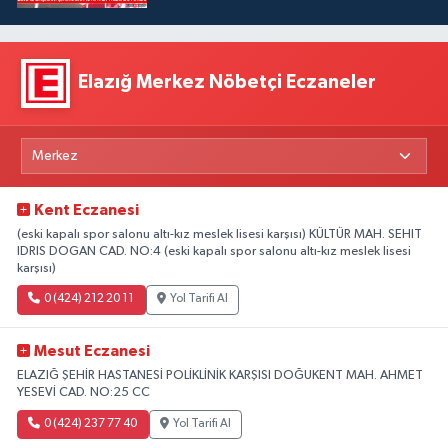
Elazığ Merkez Nöbetçi Eczaneler
Kent Eczanesi
(eski kapalı spor salonu altı-kız meslek lisesi karşısı) KÜLTÜR MAH. SEHIT
IDRIS DOGAN CAD. NO:4 (eski kapalı spor salonu altı-kız meslek lisesi
karşısı)
0 (424) 212 20 11
Yol Tarifi Al
Mesut Eczanesi
ELAZIĞ ŞEHİR HASTANESİ POLİKLİNİK KARŞISI DOĞUKENT MAH. AHMET
YESEVİ CAD. NO:25 CC
0 (424) 237 77 40
Yol Tarifi Al