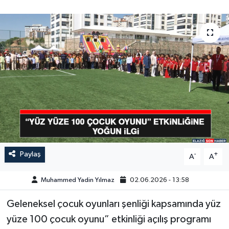
GÜNDEM
HABERDE İNSAN
KÜLTÜR-SANAT
MAGAZİN
MEDYA
ÖZEL HABER
Paylaş
-
+
A
A
POLİTİKA
Muhammed Yadin Yılmaz
02.06.2026 - 13:58
SAĞLIK
Geleneksel çocuk oyunları şenliği kapsamında yüz
yüze 100 çocuk oyunu” etkinliği açılış programı
SİYASET