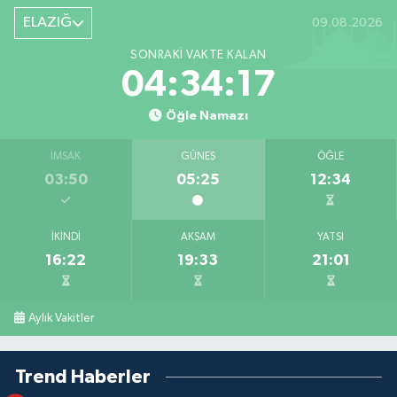
ELAZIĞ
09.08.2026
SONRAKI VAKTE KALAN
04:34:16
Öğle Namazı
İMSAK
GÜNEŞ
ÖĞLE
03:50
05:25
12:34
İKINDI
AKŞAM
YATSI
16:22
19:33
21:01
Aylık Vakitler
Trend Haberler