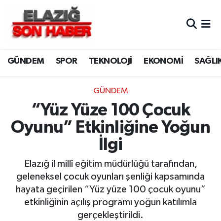
CANLI YAYIN
Merkez Hava Durumu
GÜNDEM
SPOR
TEKNOLOJİ
EKONOMİ
SAĞLI
ASAYİŞ
Merkez Trafik Yoğunluk Haritası
BİLİM VE TEKNOLOJİ
Süper Lig Puan Durumu ve Fikstür
GÜNDEM
“Yüz Yüze 100 Çocuk
DÜNYA
Tüm Manşetler
Oyunu” Etkinliğine Yoğun
EĞİTİM
Son Dakika Haberleri
İlgi
EKONOMİ
Haber Arşivi
Elazığ il millî eğitim müdürlüğü tarafından,
geleneksel çocuk oyunları şenliği kapsamında
ELAZIĞ
hayata geçirilen “Yüz yüze 100 çocuk oyunu”
etkinliğinin açılış programı yoğun katılımla
GENEL
gerçekleştirildi.