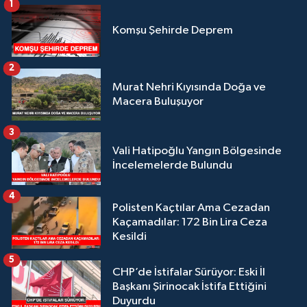
1
Komşu Şehirde Deprem
2
Murat Nehri Kıyısında Doğa ve
Macera Buluşuyor
3
Vali Hatipoğlu Yangın Bölgesinde
İncelemelerde Bulundu
4
Polisten Kaçtılar Ama Cezadan
Kaçamadılar: 172 Bin Lira Ceza
Kesildi
5
CHP’de İstifalar Sürüyor: Eski İl
Başkanı Şirinocak İstifa Ettiğini
Duyurdu