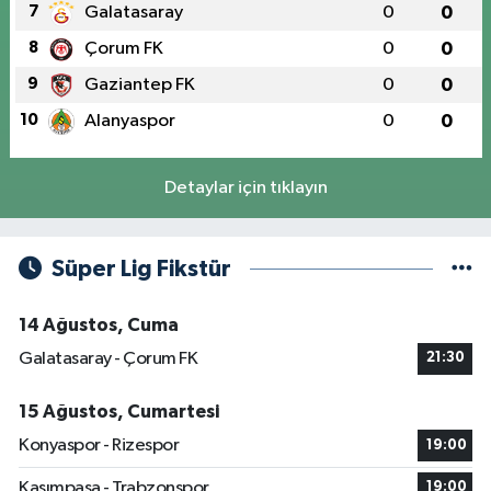
7
Galatasaray
0
0
8
Çorum FK
0
0
9
Gaziantep FK
0
0
10
Alanyaspor
0
0
Detaylar için tıklayın
Süper Lig Fikstür
14 Ağustos, Cuma
Galatasaray - Çorum FK
21:30
15 Ağustos, Cumartesi
Konyaspor - Rizespor
19:00
Kasımpaşa - Trabzonspor
19:00