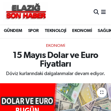
CANLI YAYIN
Merkez Hava Durumu
GÜNDEM
SPOR
TEKNOLOJİ
EKONOMİ
SAĞLI
ASAYİŞ
Merkez Trafik Yoğunluk Haritası
BİLİM VE TEKNOLOJİ
Süper Lig Puan Durumu ve Fikstür
EKONOMİ
15 Mayıs Dolar ve Euro
DÜNYA
Tüm Manşetler
Fiyatları
EĞİTİM
Son Dakika Haberleri
Döviz kurlarındaki dalgalanmalar devam ediyor.
EKONOMİ
Haber Arşivi
ELAZIĞ
GENEL