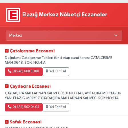
Elazığ Merkez Nöbetçi Eczaneler
Çatalçeşme Eczanesi
Doğukent Çatalçeşme Tokileri ikinci etap cami karşısı ÇATALÇEŞME
MAH.3648. SOK. NO:4 A
0 (546) 668 80 88
Yol Tarifi Al
Çaydaçıra Eczanesi
ÇAYDAÇIRA MAH.ADNAN KAHVECİ BUL.NO 114 ÇAYDAÇIRA MUHTARLIK
YANI ELAZIĞ-MERKEZ ÇAYDAÇIRA MAH.ADNAN KAHVECİ SOK.NO:114
0 (424) 502 04 04
Yol Tarifi Al
Safak Eczanesi