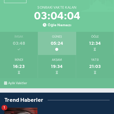
SONRAKI VAKTE KALAN
03:04:03
Öğle Namazı
İMSAK
GÜNEŞ
ÖĞLE
03:48
05:24
12:34
İKINDI
AKŞAM
YATSI
16:23
19:34
21:03
Aylık Vakitler
Trend Haberler
1