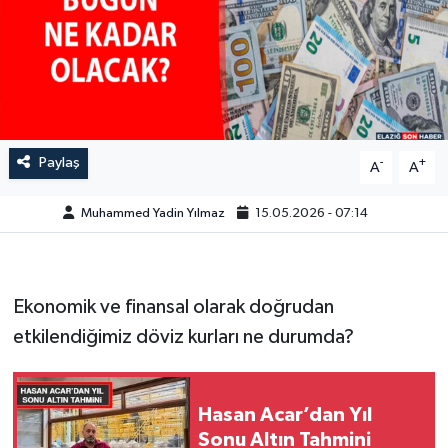
GÜNDEM
HABERDE İNSAN
KÜLTÜR-SANAT
Paylaş
-
+
A
A
MAGAZİN
Muhammed Yadin Yılmaz
15.05.2026 - 07:14
MEDYA
ÖZEL HABER
Ekonomik ve finansal olarak doğrudan
etkilendiğimiz döviz kurları ne durumda?
POLİTİKA
SAĞLIK
Hasan Acar’dan Yıl
Sonu Altın Tahmini
SİYASET