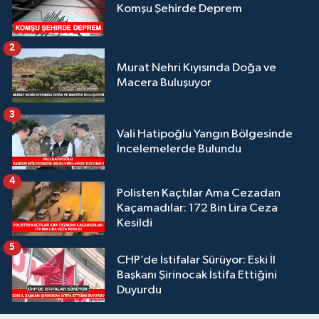
Komşu Şehirde Deprem
2
Murat Nehri Kıyısında Doğa ve
Macera Buluşuyor
3
Vali Hatipoğlu Yangın Bölgesinde
İncelemelerde Bulundu
4
Polisten Kaçtılar Ama Cezadan
Kaçamadılar: 172 Bin Lira Ceza
Kesildi
5
CHP’de İstifalar Sürüyor: Eski İl
Başkanı Şirinocak İstifa Ettiğini
Duyurdu