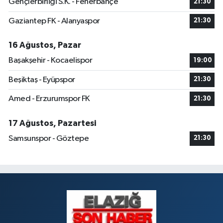
Gençlerbirliği S.K. - Fenerbahçe
21:30
Gaziantep FK - Alanyaspor
21:30
Dogan Eczanesi
Rüstempaşa Mahallesi, Kazım Karabekir Caddesi No:42 B Merkez Elazığ
16 Ağustos, Pazar
0 (424) 234 20 28
Yol Tarifi Al
Başakşehir - Kocaelispor
19:00
Makfire Eczanesi
Beşiktaş - Eyüpspor
21:30
Çaydaçıra Mahallesi, Adnan Kahveci Caddesi, No:29 Merkez Elazığ
Amed - Erzurumspor FK
21:30
0 (424) 238 80 01
Yol Tarifi Al
17 Ağustos, Pazartesi
Samsunspor - Göztepe
21:30