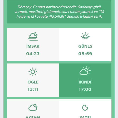
Dört şey, Cennet hazinelerindendir: Sadakayı gizli
GÜNDEM
vermek, musibeti gizlemek, sıla-i rahim yapmak ve "Lâ
havle ve lâ kuvvete illâ billâh" demek. (Hadis-i şerif)
HABERDE İNSAN
KÜLTÜR-SANAT
İMSAK
GÜNEŞ
MAGAZİN
04:23
05:59
MEDYA
ÖZEL HABER
ÖĞLE
İKINDI
13:11
17:00
POLİTİKA
SAĞLIK
SİYASET
AKŞAM
YATSI