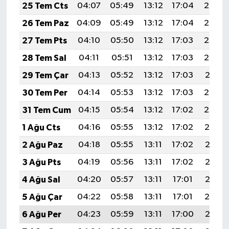
25 Tem Cts
04:07
05:49
13:12
17:04
20:25
26 Tem Paz
04:09
05:49
13:12
17:04
20:24
27 Tem Pts
04:10
05:50
13:12
17:03
20:23
28 Tem Sal
04:11
05:51
13:12
17:03
20:22
29 Tem Çar
04:13
05:52
13:12
17:03
20:21
30 Tem Per
04:14
05:53
13:12
17:03
20:20
31 Tem Cum
04:15
05:54
13:12
17:02
20:20
1 Ağu Cts
04:16
05:55
13:12
17:02
20:19
2 Ağu Paz
04:18
05:55
13:11
17:02
20:18
3 Ağu Pts
04:19
05:56
13:11
17:02
20:17
4 Ağu Sal
04:20
05:57
13:11
17:01
20:15
5 Ağu Çar
04:22
05:58
13:11
17:01
20:14
6 Ağu Per
04:23
05:59
13:11
17:00
20:13