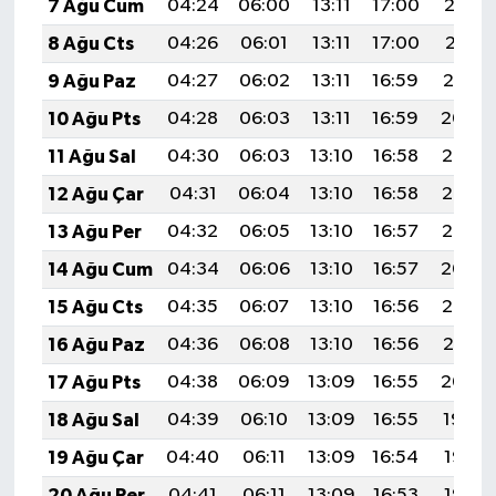
7 Ağu Cum
04:24
06:00
13:11
17:00
20:12
8 Ağu Cts
04:26
06:01
13:11
17:00
20:11
9 Ağu Paz
04:27
06:02
13:11
16:59
20:10
10 Ağu Pts
04:28
06:03
13:11
16:59
20:09
11 Ağu Sal
04:30
06:03
13:10
16:58
20:08
12 Ağu Çar
04:31
06:04
13:10
16:58
20:06
13 Ağu Per
04:32
06:05
13:10
16:57
20:05
14 Ağu Cum
04:34
06:06
13:10
16:57
20:04
15 Ağu Cts
04:35
06:07
13:10
16:56
20:03
16 Ağu Paz
04:36
06:08
13:10
16:56
20:01
17 Ağu Pts
04:38
06:09
13:09
16:55
20:00
18 Ağu Sal
04:39
06:10
13:09
16:55
19:59
19 Ağu Çar
04:40
06:11
13:09
16:54
19:57
20 Ağu Per
04:41
06:11
13:09
16:53
19:56