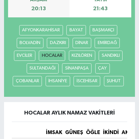
20:13
21:43
SPOR
TEKNOLOJİ
AFYONKARAHİSAR
BAYAT
BAŞMAKÇI
BOLVADİN
DAZKIRI
DİNAR
EMİRDAĞ
YAŞAM
EVCİLER
HOCALAR
KIZILÖREN
SANDIKLI
SULTANDAĞI
SİNANPAŞA
ÇAY
ÇOBANLAR
İHSANİYE
İSCEHİSAR
ŞUHUT
HOCALAR AYLIK NAMAZ VAKITLERI
İMSAK
GÜNEŞ
ÖĞLE
İKINDI
AKŞA