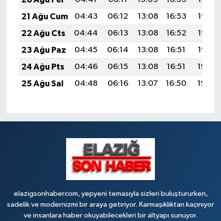
21 Ağu Cum
04:43
06:12
13:08
16:53
19:55
22 Ağu Cts
04:44
06:13
13:08
16:52
19:53
23 Ağu Paz
04:45
06:14
13:08
16:51
19:52
24 Ağu Pts
04:46
06:15
13:08
16:51
19:50
25 Ağu Sal
04:48
06:16
13:07
16:50
19:49
elazigsonhabercom, yepyeni temasıyla sizleri buluştururken,
sadelik ve modernizmi bir araya getiriyor. Karmaşıklıktan kaçınıyor
ve insanlara haber okuyabilecekleri bir altyapı sunuyor.