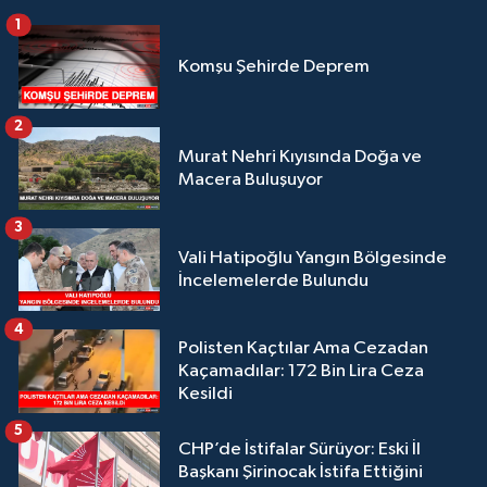
1
Komşu Şehirde Deprem
2
Murat Nehri Kıyısında Doğa ve
Macera Buluşuyor
3
Vali Hatipoğlu Yangın Bölgesinde
İncelemelerde Bulundu
4
Polisten Kaçtılar Ama Cezadan
Kaçamadılar: 172 Bin Lira Ceza
Kesildi
5
CHP’de İstifalar Sürüyor: Eski İl
Başkanı Şirinocak İstifa Ettiğini