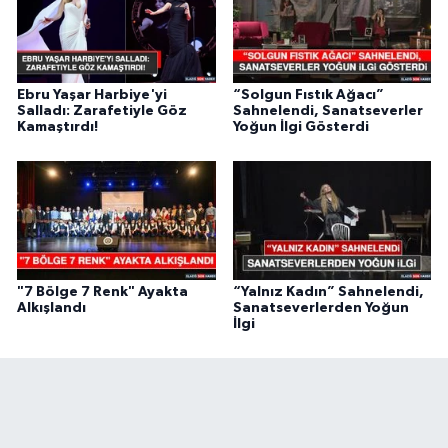
Ebru Yaşar Harbiye'yi
“Solgun Fıstık Ağacı”
Salladı: Zarafetiyle Göz
Sahnelendi, Sanatseverler
Kamaştırdı!
Yoğun İlgi Gösterdi
"7 Bölge 7 Renk" Ayakta
“Yalnız Kadın” Sahnelendi,
Alkışlandı
Sanatseverlerden Yoğun
İlgi