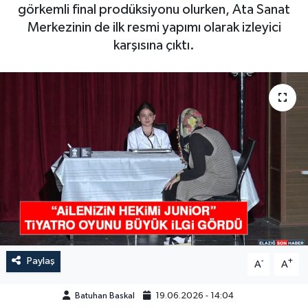
görkemli final prodüksiyonu olurken, Ata Sanat
GÜNDEM
Merkezinin de ilk resmi yapımı olarak izleyici
karşısına çıktı.
HABERDE İNSAN
KÜLTÜR-SANAT
MAGAZİN
MEDYA
ÖZEL HABER
POLİTİKA
Paylaş
-
+
A
A
SAĞLIK
Batuhan Baskal
19.06.2026 - 14:04
SİYASET