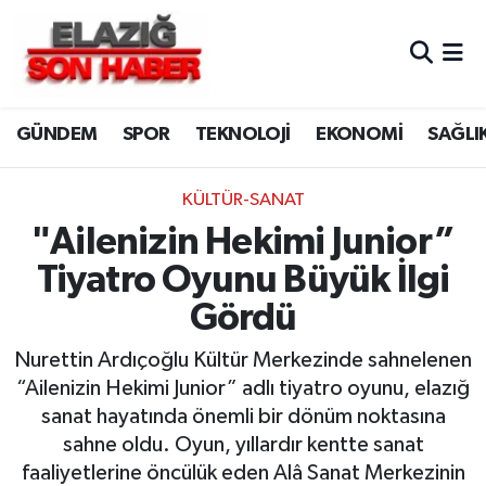
CANLI YAYIN
Merkez Hava Durumu
GÜNDEM
SPOR
TEKNOLOJİ
EKONOMİ
SAĞLI
ASAYİŞ
Merkez Trafik Yoğunluk Haritası
BİLİM VE TEKNOLOJİ
Süper Lig Puan Durumu ve Fikstür
KÜLTÜR-SANAT
"Ailenizin Hekimi Junior”
DÜNYA
Tüm Manşetler
Tiyatro Oyunu Büyük İlgi
EĞİTİM
Son Dakika Haberleri
Gördü
EKONOMİ
Haber Arşivi
Nurettin Ardıçoğlu Kültür Merkezinde sahnelenen
“Ailenizin Hekimi Junior” adlı tiyatro oyunu, elazığ
ELAZIĞ
sanat hayatında önemli bir dönüm noktasına
sahne oldu. Oyun, yıllardır kentte sanat
GENEL
faaliyetlerine öncülük eden Alâ Sanat Merkezinin