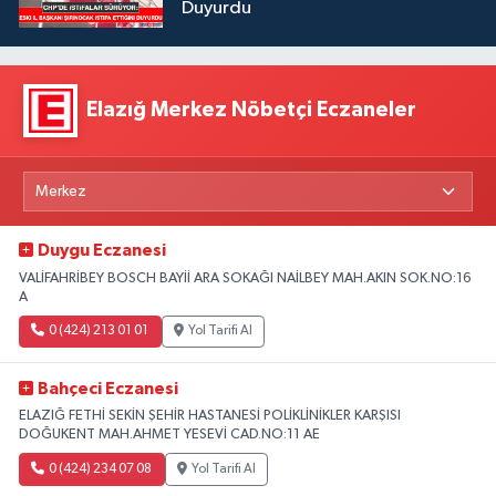
Duyurdu
Elazığ Merkez Nöbetçi Eczaneler
Duygu Eczanesi
VALİFAHRİBEY BOSCH BAYİİ ARA SOKAĞI NAİLBEY MAH.AKIN SOK.NO:16
A
0 (424) 213 01 01
Yol Tarifi Al
Bahçeci Eczanesi
ELAZIĞ FETHİ SEKİN ŞEHİR HASTANESİ POLİKLİNİKLER KARŞISI
DOĞUKENT MAH.AHMET YESEVİ CAD.NO:11 AE
0 (424) 234 07 08
Yol Tarifi Al