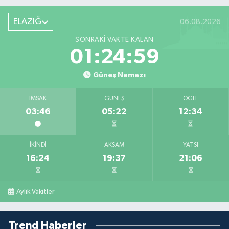
ELAZIĞ
06.08.2026
SONRAKI VAKTE KALAN
01:24:58
Güneş Namazı
İMSAK
GÜNEŞ
ÖĞLE
03:46
05:22
12:34
İKINDI
AKŞAM
YATSI
16:24
19:37
21:06
Aylık Vakitler
Trend Haberler