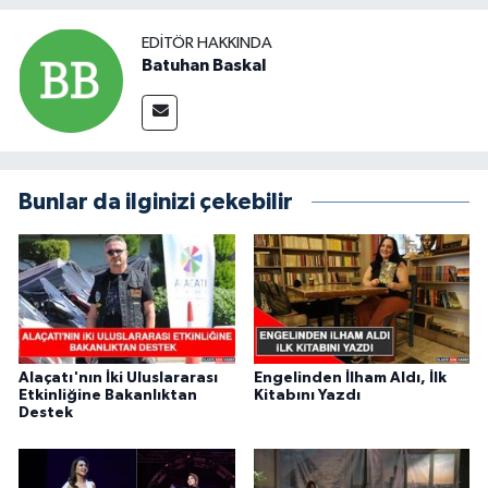
EDITÖR HAKKINDA
Batuhan Baskal
Bunlar da ilginizi çekebilir
Alaçatı'nın İki Uluslararası
Engelinden İlham Aldı, İlk
Etkinliğine Bakanlıktan
Kitabını Yazdı
Destek