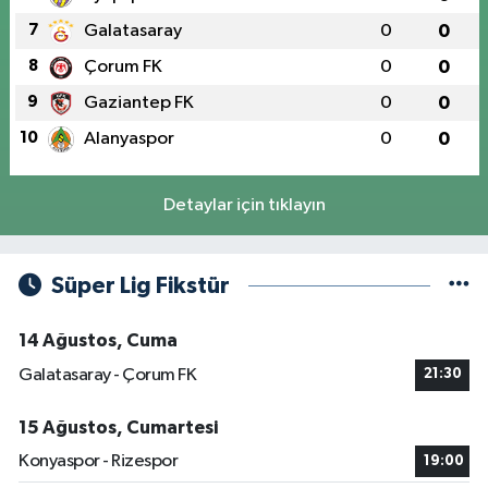
7
Galatasaray
0
0
8
Çorum FK
0
0
9
Gaziantep FK
0
0
10
Alanyaspor
0
0
Detaylar için tıklayın
Süper Lig Fikstür
14 Ağustos, Cuma
Galatasaray - Çorum FK
21:30
15 Ağustos, Cumartesi
Konyaspor - Rizespor
19:00