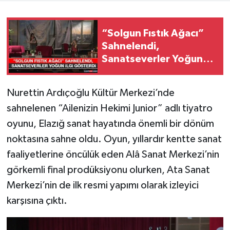
SPOR
“Solgun Fıstık Ağacı”
Sahnelendi,
TEKNOLOJİ
Sanatseverler Yoğun
İlgi Gösterdi
YAŞAM
Nurettin Ardıçoğlu Kültür Merkezi’nde
sahnelenen “Ailenizin Hekimi Junior” adlı tiyatro
oyunu, Elazığ sanat hayatında önemli bir dönüm
noktasına sahne oldu. Oyun, yıllardır kentte sanat
faaliyetlerine öncülük eden Alâ Sanat Merkezi’nin
görkemli final prodüksiyonu olurken, Ata Sanat
Merkezi’nin de ilk resmi yapımı olarak izleyici
karşısına çıktı.