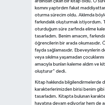
ardından çıkan bir kitap oldu. O sür
kısmını yaptırdım fakat maddiyattan
oturma sürecim oldu. Aklımda böyle 
farkındalık oluşturmak istiyordum.
oturduğum süre zarfında elime kale
tasarladım. Benim amacım, farkındal
öğrencilerin bir arada okumasıdır.
fayda sağlamasıdır. Ebeveynlerin d
veya sıkılma yaşamadan çocuklarını
amacıyla bunları kaleme aldım ve ki
oluşturur" dedi.
Kitap hakkında bilgilendirmelerde 
karakterlerimizden birisi benim gibi
tasarladım. Kitapta bulunan karakter
hayatına devam ediyorlar hem de ar