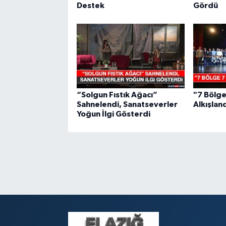
Destek
Gördü
“Solgun Fıstık Ağacı”
"7 Bölge
Sahnelendi, Sanatseverler
Alkışlan
Yoğun İlgi Gösterdi