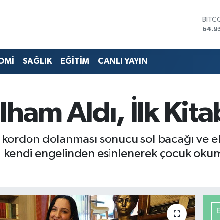
DOL
47,7
EUR
55,2
STER
OMİ
SAĞLIK
EĞİTİM
CANLI YAYIN
64,4
GRAM
6660
BİST
ham Aldı, İlk Kita
13.7
BITC
64.9
kordon dolanması sonucu sol bacağı ve el 
endi engelinden esinlenerek çocuk okuma