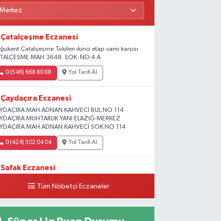
Çatalçeşme Eczanesi
ğukent Çatalçeşme Tokileri ikinci etap cami karşısı
TALÇEŞME MAH.3648. SOK. NO:4 A
0 (546) 668 80 88
Yol Tarifi Al
Çaydaçıra Eczanesi
YDAÇIRA MAH.ADNAN KAHVECİ BUL.NO 114
YDAÇIRA MUHTARLIK YANI ELAZIĞ-MERKEZ
YDAÇIRA MAH.ADNAN KAHVECİ SOK.NO:114
0 (424) 502 04 04
Yol Tarifi Al
Safak Eczanesi
ADİYE MAH. 1.HARPUT CAD. NO:16 E
Tüm Nöbetçi Eczaneler
0 (424) 233 01 75
Yol Tarifi Al