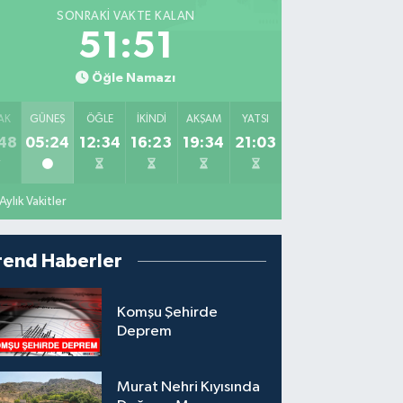
SONRAKI VAKTE KALAN
51:50
Öğle Namazı
AK
GÜNEŞ
ÖĞLE
İKINDI
AKŞAM
YATSI
48
05:24
12:34
16:23
19:34
21:03
Aylık Vakitler
rend Haberler
Komşu Şehirde
Deprem
Murat Nehri Kıyısında