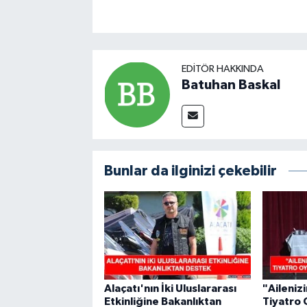
EDITÖR HAKKINDA
Batuhan Baskal
Bunlar da ilginizi çekebilir
Alaçatı'nın İki Uluslararası
"Aileniz
Etkinliğine Bakanlıktan
Tiyatro 