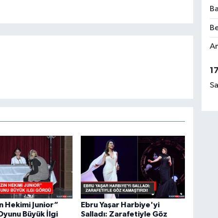
Ba
Be
Rü
Am
No
1
Sa
Ça
Me
in Hekimi Junior”
Ebru Yaşar Harbiye'yi
Oyunu Büyük İlgi
Salladı: Zarafetiyle Göz