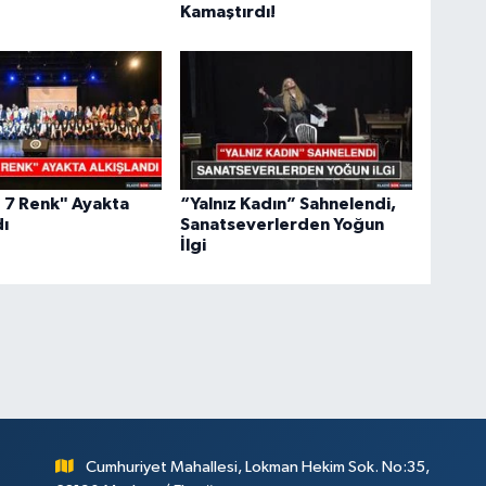
Kamaştırdı!
 7 Renk" Ayakta
“Yalnız Kadın” Sahnelendi,
dı
Sanatseverlerden Yoğun
İlgi
Cumhuriyet Mahallesi, Lokman Hekim Sok. No:35,