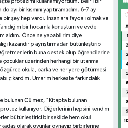
eçte protezimi kullanamıyordum. Belirli bir
Ün
 dolayı bir kısmını yaptıramadım. 6-7 ay
Me
bir şey hep vardı. İnsanlara faydalı olmak ve
 Tanıdığım bir hocamla konuştum ve evde
m aldım. Önce ne yapabilirim diye
YE
ığı kazandırıp ayrıştırmadan bütünleştirip
 Öğretmenlerin buna destek olup öğrencilerine
e çocuklar üzerinden herhangi bir utanma
 özgürce okula, parka ve her yere götürmesi
Sa
tabı çıkardım. Umarım herkeste farkındalık
de bulunan Gülmez, "Kitapta bulunan
Do
 protez kullanıyor. Diğerlerinin hepsini kendim
Me
ler bütünleştirici bir şekilde hem okul
1
kadaş olarak oyunlar oynayıp birbirlerine