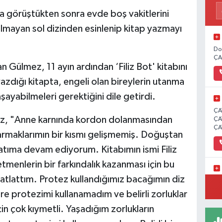
la görüştükten sonra evde boş vakitlerini
mayan sol dizinden esinlenip kitap yazmayı
Do
ÇA
 Gülmez, 11 ayın ardından ‘Filiz Bot' kitabını
yazdığı kitapta, engeli olan bireylerin utanma
yabilmeleri gerektiğini dile getirdi.
ÇA
z, "Anne karnında kordon dolanmasından
ÇA
ÇA
 parmaklarımın bir kısmı gelişmemiş. Doğuştan
atıma devam ediyorum. Kitabımın ismi Filiz
tmenlerin bir farkındalık kazanması için bu
atlattım. Protez kullandığımız bacağımın diz
İC
üre protezimi kullanamadım ve belirli zorluklar
çin çok kıymetli. Yaşadığım zorlukların