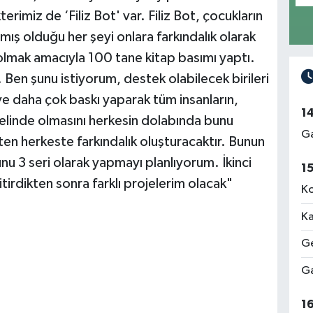
erimiz de ‘Filiz Bot' var. Filiz Bot, çocukların
Ün
pmış olduğu her şeyi onlara farkındalık olarak
Me
olmak amacıyla 100 tane kitap basımı yaptı.
 Ben şunu istiyorum, destek olabilecek birileri
ve daha çok baskı yaparak tüm insanların,
1
Rı
elinde olmasını herkesin dolabında bunu
Me
Ga
ten herkeste farkındalık oluşturacaktır. Bunun
u 3 seri olarak yapmayı planlıyorum. İkinci
1
tirdikten sonra farklı projelerim olacak"
Ko
İz
Me
Ka
Ge
Ga
Ab
El
1