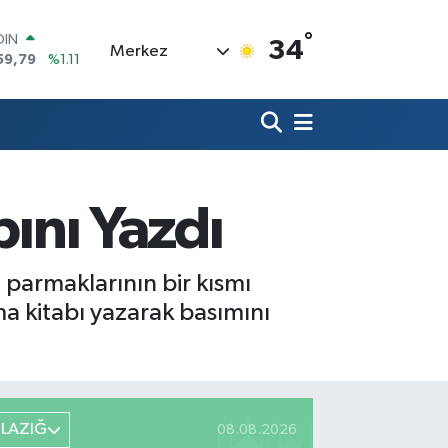
°
AR
34
Merkez
436
%0.18
O
510
%0.32
LİN
811
%0.38
 ALTIN
.55
%0.03
100
bını Yazdı
79
%-14
OIN
59,79
%1.11
parmaklarının bir kısmı
 kitabı yazarak basımını
ELAZIĞ
08.08.2026