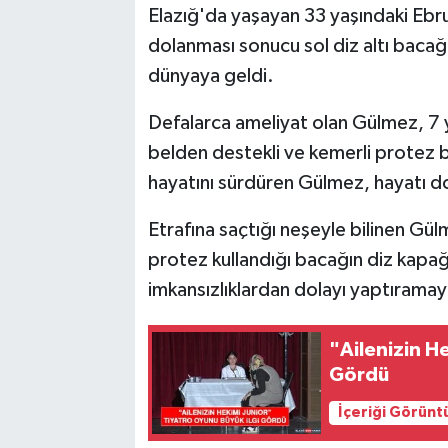
Elazığ'da yaşayan 33 yaşındaki Eb
dolanması sonucu sol diz altı bacağı
SPOR
dünyaya geldi.
TEKNOLOJİ
Defalarca ameliyat olan Gülmez, 7 
YAŞAM
belden destekli ve kemerli protez ba
hayatını sürdüren Gülmez, hayatı 
Etrafına saçtığı neşeyle bilinen G
protez kullandığı bacağın diz kapağı
imkansızlıklardan dolayı yaptırama
"Ailenizin H
Gördü
İçeriği Görünt