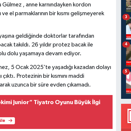
ru Gülmez , anne karnındayken kordon
 ve el parmaklarının bir kısmı gelişmeyerek
3
yaşına geldiğinde doktorlar tarafından
cak takıldı. 26 yıldır protez bacak ile
4
dolu dolu yaşamaya devam ediyor.
ülmez, 5 Ocak 2025'te yaşadığı kazadan dolayı
5
 çıktı. Protezinin bir kısmını maddi
yarak uzunca bir süre evden çıkamadı.
ekimi Junior” Tiyatro Oyunu Büyük İlgi
üle