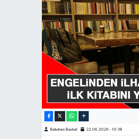
GÜNDEM
HABERDE İNSAN
KÜLTÜR-SANAT
MAGAZİN
MEDYA
ÖZEL HABER
POLİTİKA
SAĞLIK
Batuhan Baskal
22.06.2026 - 10:38
SİYASET