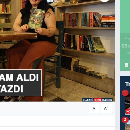
İMS
03:
T
1
-
+
A
A
2