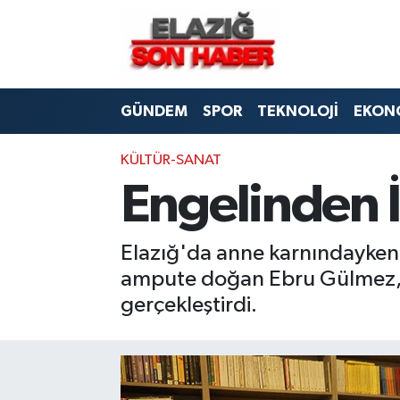
CANLI YAYIN
Merkez Hava Durumu
GÜNDEM
SPOR
TEKNOLOJİ
EKON
ASAYİŞ
Merkez Trafik Yoğunluk Haritası
BİLİM VE TEKNOLOJİ
Süper Lig Puan Durumu ve Fikstür
KÜLTÜR-SANAT
Engelinden İl
DÜNYA
Tüm Manşetler
Elazığ'da anne karnındayken 
EĞİTİM
Son Dakika Haberleri
ampute doğan Ebru Gülmez, k
EKONOMİ
Haber Arşivi
gerçekleştirdi.
ELAZIĞ
GENEL