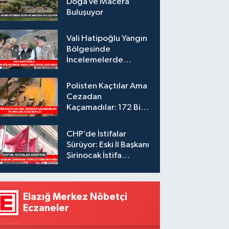
Doğa ve Macera
Buluşuyor
Vali Hatipoğlu Yangın
Bölgesinde
İncelemelerde
Bulundu
Polisten Kaçtılar Ama
Cezadan
Kaçamadılar: 172 Bin
Lira Ceza Kesildi
CHP’de İstifalar
Sürüyor: Eski İl Başkanı
Şirinocak İstifa
Ettiğini Duyurdu
Elazığ Merkez Nöbetçi
Eczaneler