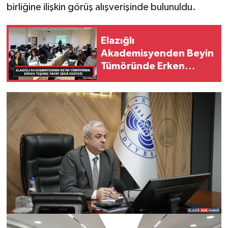
birliğine ilişkin görüş alışverişinde bulunuldu.
Elazığlı
Akademisyenden Beyin
Tümöründe Erken
Teşhise Yapay Zekâ
Desteği