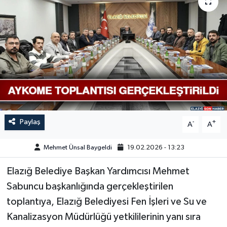
GÜNDEM
HABERDE İNSAN
KÜLTÜR-SANAT
MAGAZİN
MEDYA
Paylaş
-
+
A
A
ÖZEL HABER
Mehmet Ünsal Baygeldi
19.02.2026 - 13:23
Elazığ Belediye Başkan Yardımcısı Mehmet
POLİTİKA
Sabuncu başkanlığında gerçekleştirilen
SAĞLIK
toplantıya, Elazığ Belediyesi Fen İşleri ve Su ve
Kanalizasyon Müdürlüğü yetkililerinin yanı sıra
SİYASET