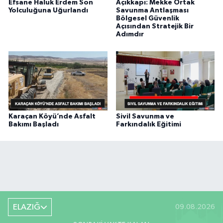
Efsane Haluk Erdem Son
Açıkkapı: Mekke Ortak
Yolculuğuna Uğurlandı
Savunma Antlaşması
Bölgesel Güvenlik
Açısından Stratejik Bir
Adımdır
Karaçan Köyü’nde Asfalt
Sivil Savunma ve
Bakımı Başladı
Farkındalık Eğitimi
ELAZIĞ
09.08.2026