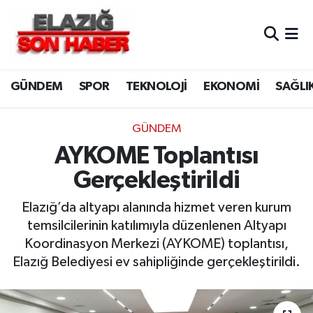
CANLI YAYIN
Merkez Hava Durumu
GÜNDEM
SPOR
TEKNOLOJİ
EKONOMİ
SAĞLI
ASAYİŞ
Merkez Trafik Yoğunluk Haritası
BİLİM VE TEKNOLOJİ
Süper Lig Puan Durumu ve Fikstür
GÜNDEM
AYKOME Toplantısı
DÜNYA
Tüm Manşetler
Gerçekleştirildi
EĞİTİM
Son Dakika Haberleri
Elazığ’da altyapı alanında hizmet veren kurum
temsilcilerinin katılımıyla düzenlenen Altyapı
EKONOMİ
Haber Arşivi
Koordinasyon Merkezi (AYKOME) toplantısı,
Elazığ Belediyesi ev sahipliğinde gerçekleştirildi.
ELAZIĞ
GENEL