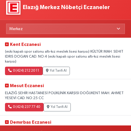
Elazığ Merkez Nöbetçi Eczaneler
Kent Eczanesi
(eski kapalı spor salonu altı-kız meslek lisesi karşısı) KÜLTÜR MAH. SEHIT
IDRIS DOGAN CAD. NO:4 (eski kapalı spor salonu altı-kız meslek lisesi
karşısı)
0 (424) 212 20 11
Yol Tarifi Al
Mesut Eczanesi
ELAZIĞ ŞEHİR HASTANESİ POLİKLİNİK KARŞISI DOĞUKENT MAH. AHMET
YESEVİ CAD. NO:25 CC
0 (424) 237 77 40
Yol Tarifi Al
Demırbas Eczanesi
1.HARPUT CAD. NO:9 C