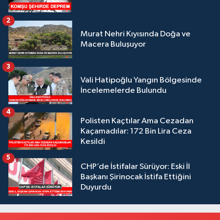
2
Murat Nehri Kıyısında Doğa ve
Macera Buluşuyor
3
Vali Hatipoğlu Yangın Bölgesinde
İncelemelerde Bulundu
4
Polisten Kaçtılar Ama Cezadan
Kaçamadılar: 172 Bin Lira Ceza
Kesildi
5
CHP’de İstifalar Sürüyor: Eski İl
Başkanı Şirinocak İstifa Ettiğini
Duyurdu