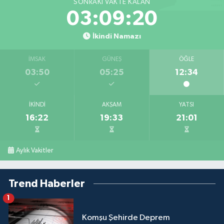
SONRAKI VAKTE KALAN
03:09:20
İkindi Namazı
İMSAK
GÜNEŞ
ÖĞLE
03:50
05:25
12:34
İKINDI
AKŞAM
YATSI
16:22
19:33
21:01
Aylık Vakitler
Trend Haberler
1
Komşu Şehirde Deprem