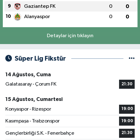
9
Gaziantep FK
0
0
10
Alanyaspor
0
0
Detaylar için tıklayın
Süper Lig Fikstür
14 Ağustos, Cuma
Galatasaray - Çorum FK
21:30
15 Ağustos, Cumartesi
Konyaspor - Rizespor
19:00
Kasımpaşa - Trabzonspor
19:00
Gençlerbirliği S.K. - Fenerbahçe
21:30