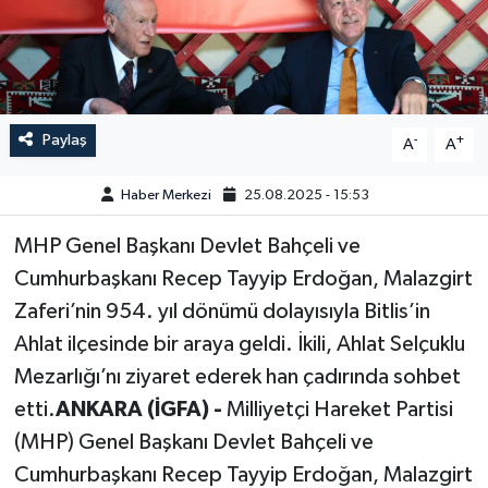
GÜNDEM
HABERDE İNSAN
Paylaş
-
+
A
A
KÜLTÜR-SANAT
Haber Merkezi
25.08.2025 - 15:53
MAGAZİN
MHP Genel Başkanı Devlet Bahçeli ve
MEDYA
Cumhurbaşkanı Recep Tayyip Erdoğan, Malazgirt
Zaferi’nin 954. yıl dönümü dolayısıyla Bitlis’in
ÖZEL HABER
Ahlat ilçesinde bir araya geldi. İkili, Ahlat Selçuklu
POLİTİKA
Mezarlığı’nı ziyaret ederek han çadırında sohbet
etti.
ANKARA (İGFA) -
Milliyetçi Hareket Partisi
SAĞLIK
(MHP) Genel Başkanı Devlet Bahçeli ve
Cumhurbaşkanı Recep Tayyip Erdoğan, Malazgirt
SİYASET