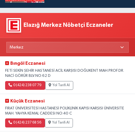
Elazığ Merkez Nöbetçi Eczaneler
Bıngöl Eczanesi
FETİ SEKİN ŞEHİR HASTANESİ ACİL KARŞISI DOĞUKENT MAH.PROF.DR.
NACİ GÖRÜR BLV.NO:62 D
0 (424) 238 07 79
Yol Tarifi Al
Küçük Eczanesi
FIRAT ÜNİVERSİTESİ HASTANESİ POLİKLİNİK KAPISI KARŞISI ÜNİVERSİTE
MAH. YAHYA KEMAL CADDESI NO:40 C
0 (424) 237 68 56
Yol Tarifi Al