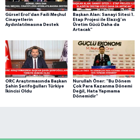
Gürsel Erol’dan Faili Meçhul
Başkan Alan: Sanayi Sitesi 1.
Cinayetlerin
Etap Projesi ile Elazığ’ın
Aydınlatılmasına Destek
Üretim Gücü Daha da
Artacak"
ORC Araştırmasında Başkan
Nurullah Öner: "Bu Dönem
Şahin Şerifoğulları Türkiye
Çok Para Kazanma Dönemi
İkincisi Oldu
Değil, Hata Yapmama
Dönemidir"