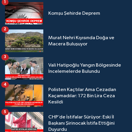
1
Komşu Şehirde Deprem
2
Murat Nehri Kıyısında Doğa ve
Macera Buluşuyor
3
Vali Hatipoğlu Yangın Bölgesinde
İncelemelerde Bulundu
4
Polisten Kaçtılar Ama Cezadan
Kaçamadılar: 172 Bin Lira Ceza
Kesildi
5
CHP’de İstifalar Sürüyor: Eski İl
Başkanı Şirinocak İstifa Ettiğini
Duyurdu