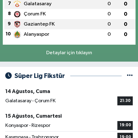
7
Galatasaray
0
0
8
Çorum FK
0
0
9
Gaziantep FK
0
0
10
Alanyaspor
0
0
Detaylar için tıklayın
Süper Lig Fikstür
14 Ağustos, Cuma
Galatasaray - Çorum FK
21:30
15 Ağustos, Cumartesi
Konyaspor - Rizespor
19:00
Kasımpaşa - Trabzonspor
19:00