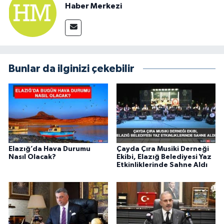
Haber Merkezi
Bunlar da ilginizi çekebilir
Elazığ’da Hava Durumu
Çayda Çıra Musiki Derneği
Nasıl Olacak?
Ekibi, Elazığ Belediyesi Yaz
Etkinliklerinde Sahne Aldı