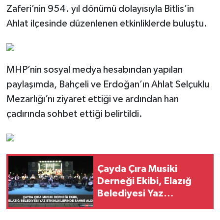
Zaferi’nin 954. yıl dönümü dolayısıyla Bitlis’in
Ahlat ilçesinde düzenlenen etkinliklerde buluştu.
SPOR
TEKNOLOJİ
MHP’nin sosyal medya hesabından yapılan
YAŞAM
paylaşımda, Bahçeli ve Erdoğan’ın Ahlat Selçuklu
Mezarlığı’nı ziyaret ettiği ve ardından han
çadırında sohbet ettiği belirtildi.
Çayda Çıra Musiki
Derneği Ekibi, Elazığ
Belediyesi Yaz
Etkinliklerinde Sahne
Aldı