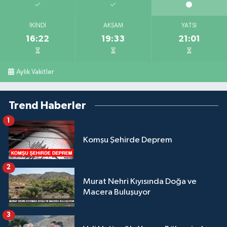
İKINDI
AKŞAM
YATSI
16:22
19:33
21:01
Aylık Vakitler
Trend Haberler
1
Komşu Şehirde Deprem
2
Murat Nehri Kıyısında Doğa ve
Macera Buluşuyor
3