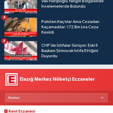
Vali Hatipoğlu Yangın Bölgesinde
İncelemelerde Bulundu
4
Polisten Kaçtılar Ama Cezadan
Kaçamadılar: 172 Bin Lira Ceza
Kesildi
5
CHP’de İstifalar Sürüyor: Eski İl
Başkanı Şirinocak İstifa Ettiğini
Duyurdu
Elazığ Merkez Nöbetçi Eczaneler
Kent Eczanesi