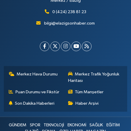
Merkez / Elazığ
0 (424) 238 81 23
bilgi@elazigsonhaber.com
Merkez Hava Durumu
Merkez Trafik Yoğunluk
Haritası
Puan Durumu ve Fikstür
Tüm Manşetler
Son Dakika Haberleri
Haber Arşivi
GÜNDEM
SPOR
TEKNOLOJİ
EKONOMİ
SAĞLIK
EĞİTİM