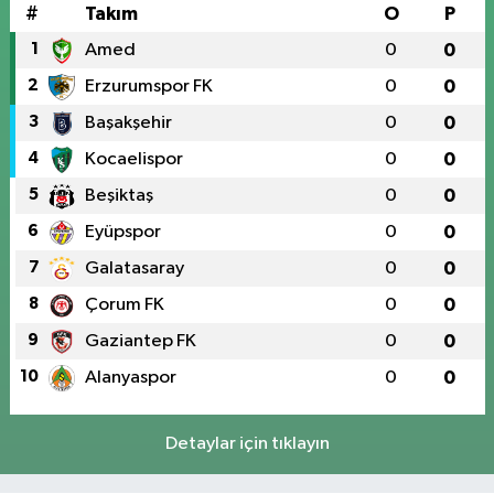
#
Takım
O
P
1
Amed
0
0
2
Erzurumspor FK
0
0
3
Başakşehir
0
0
4
Kocaelispor
0
0
5
Beşiktaş
0
0
6
Eyüpspor
0
0
7
Galatasaray
0
0
8
Çorum FK
0
0
9
Gaziantep FK
0
0
10
Alanyaspor
0
0
Detaylar için tıklayın