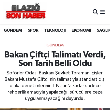
CANLI YAYIN
Merkez Hava Durumu
GÜNDEM
SPOR
TEKNOLOJİ
EKONOMİ
SAĞLI
ASAYİŞ
Merkez Trafik Yoğunluk Haritası
BİLİM VE TEKNOLOJİ
Süper Lig Puan Durumu ve Fikstür
GÜNDEM
Bakan Çiftçi Talimatı Verdi,
DÜNYA
Tüm Manşetler
Son Tarih Belli Oldu
EĞİTİM
Son Dakika Haberleri
Şoförler Odası Başkanı Şevket Toraman İçişleri
Bakanı Mustafa Çiftçi'nin talimatıyla standart dışı
EKONOMİ
Haber Arşivi
plaka denetimlerinin 1 Nisan'a kadar sadece
rehberlik amacıyla yapılacağı, sürücülere ceza
ELAZIĞ
uygulanmayacağını duyurdu.
GENEL