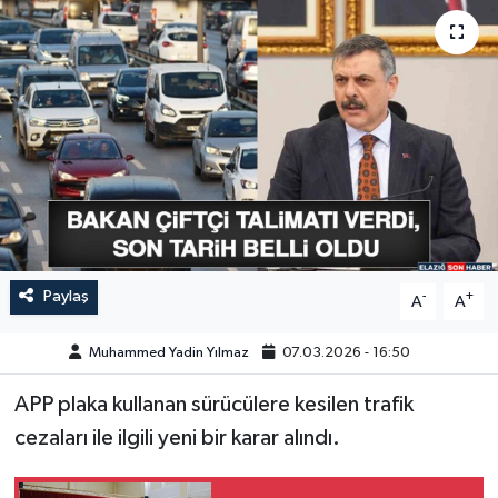
GÜNDEM
HABERDE İNSAN
KÜLTÜR-SANAT
MAGAZİN
MEDYA
Paylaş
-
+
A
A
ÖZEL HABER
Muhammed Yadin Yılmaz
07.03.2026 - 16:50
POLİTİKA
APP plaka kullanan sürücülere kesilen trafik
SAĞLIK
cezaları ile ilgili yeni bir karar alındı.
SİYASET