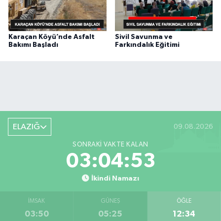
Karaçan Köyü’nde Asfalt
Sivil Savunma ve
Bakımı Başladı
Farkındalık Eğitimi
ELAZIĞ
09.08.2026
SONRAKI VAKTE KALAN
03:04:53
İkindi Namazı
İMSAK
GÜNEŞ
ÖĞLE
03:50
05:25
12:34