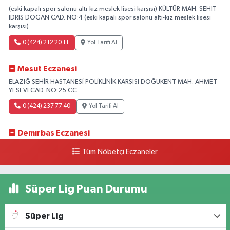
(eski kapalı spor salonu altı-kız meslek lisesi karşısı) KÜLTÜR MAH. SEHIT
IDRIS DOGAN CAD. NO:4 (eski kapalı spor salonu altı-kız meslek lisesi
karşısı)
0 (424) 212 20 11
Yol Tarifi Al
Mesut Eczanesi
ELAZIĞ ŞEHİR HASTANESİ POLİKLİNİK KARŞISI DOĞUKENT MAH. AHMET
YESEVİ CAD. NO:25 CC
0 (424) 237 77 40
Yol Tarifi Al
Demırbas Eczanesi
1.HARPUT CAD. NO:9 C
Tüm Nöbetçi Eczaneler
0 (424) 233 64 63
Yol Tarifi Al
Süper Lig Puan Durumu
Özen Eczanesi
ABDULLAHPAŞA MAH.YOLU ÜZERİ ANADOLU HASTANESİ YAN TARAFI
Ataşehir Mah. Malatya Cad. No:105
Süper Lig
0 (424) 238 66 66
Yol Tarifi Al