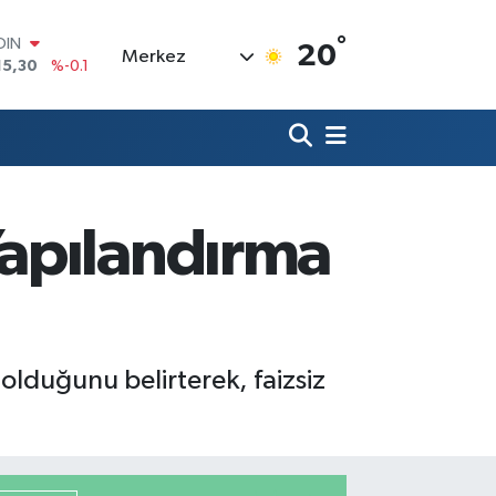
°
AR
20
Merkez
436
%0.18
O
510
%0.32
LİN
811
%0.38
 ALTIN
.55
%0
100
apılandırma
79
%-14
OIN
15,30
%-0.1
lduğunu belirterek, faizsiz