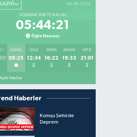
ELAZIĞ
09.08.2026
SONRAKI VAKTE KALAN
05:44:20
Öğle Namazı
AK
GÜNEŞ
ÖĞLE
İKINDI
AKŞAM
YATSI
50
05:25
12:34
16:22
19:33
21:01
Aylık Vakitler
rend Haberler
Komşu Şehirde
Deprem