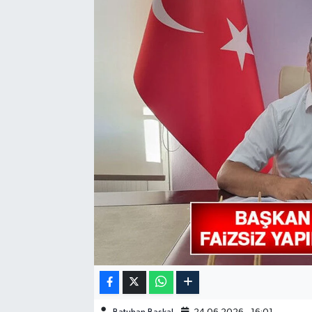
GÜNDEM
HABERDE İNSAN
KÜLTÜR-SANAT
MAGAZİN
MEDYA
ÖZEL HABER
POLİTİKA
SAĞLIK
SİYASET