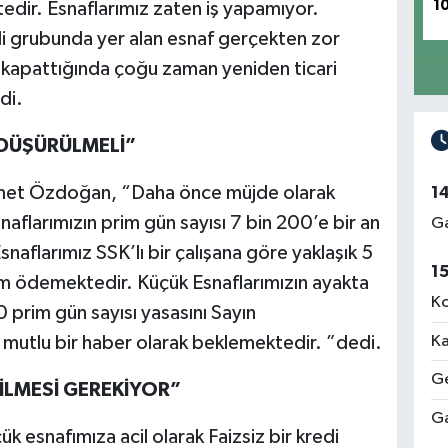
1
edir. Esnaflarımız zaten iş yapamıyor.
li grubunda yer alan esnaf gerçekten zor
ini kapattığında çoğu zaman yeniden ticari
Ün
Me
di.
 DÜŞÜRÜLMELİ”
hmet Özdoğan, “Daha önce müjde olarak
1
Rı
Me
snaflarımızın prim gün sayısı 7 bin 200’e bir an
Ga
aflarımız SSK’lı bir çalışana göre yaklaşık 5
1
prim ödemektedir. Küçük Esnaflarımızın ayakta
Ko
0 prim gün sayısı yasasını Sayın
İz
Me
Ka
mutlu bir haber olarak beklemektedir. ”dedi.
Ge
RİLMESİ GEREKİYOR”
Ga
esnafımıza acil olarak Faizsiz bir kredi
Ab