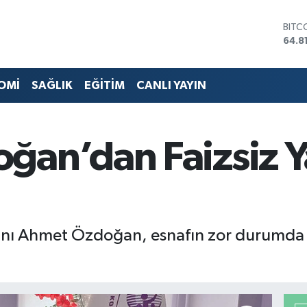
DOL
47,7
EUR
55,2
STER
OMİ
SAĞLIK
EĞİTİM
CANLI YAYIN
64,4
GRAM
6660
BİST
ğan’dan Faizsiz Y
13.7
BITC
64.8
anı Ahmet Özdoğan, esnafın zor durumda o