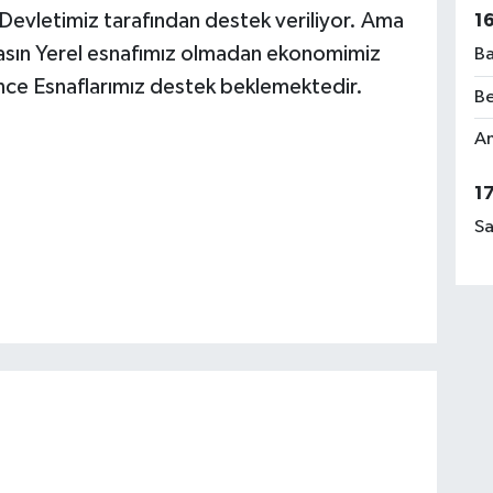
El
Devletimiz tarafından destek veriliyor. Ama
1
asın Yerel esnafımız olmadan ekonomimiz
Ba
nce Esnaflarımız destek beklemektedir.
Be
Rü
Am
No
1
Sa
Ça
Me