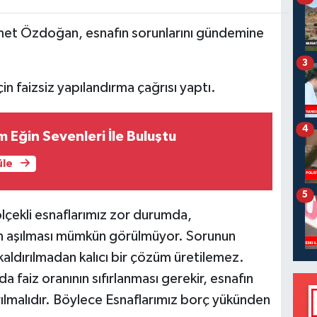
met Özdoğan, esnafın sorunlarını gündemine
3
 faizsiz yapılandırma çağrısı yaptı.
4
m Eğin Sevenleri İle Buluştu
üle
5
çekli esnaflarımız zor durumda,
in aşılması mümkün görülmüyor. Sorunun
aldırılmadan kalıcı bir çözüm üretilemez.
a faiz oranının sıfırlanması gerekir, esnafın
ılmalıdır. Böylece Esnaflarımız borç yükünden