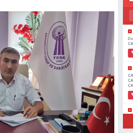
Do
ÇA
ÇA
ÇA
ÇA
İC