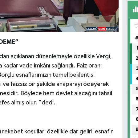
Ün
Me
ÖDEME”
dan açıklanan düzenlemeyle özellikle Vergi,
YE
kadar vade imkânı sağlandı. Faiz oranı
orçlu esnaflarımızın temel beklentisi
 ve faizsiz bir şekilde anaparayı ödeyerek
Sa
mesidir. Böylece hem devlet alacağını tahsil
fes almış olur. ”dedi.
Do
Me
kabet koşulları özellikle dar gelirli esnafın