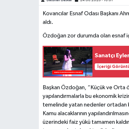
Batuhan Baskal
24.06.2026 - 16:01
Kovancılar Esnaf Odası Başkanı Ah
SPOR
aldı.
TEKNOLOJİ
Özdoğan zor durumda olan esnaf için
YAŞAM
Sanatçı Eyle
İçeriği Görünt
Başkan Özdoğan, “Küçük ve Orta öl
yapılandırmalarla bu ekonomik kriz
temelinde yatan nedenler ortadan k
Kamu alacaklarının yapılandırılmasınd
üzerindeki faiz yükü tamamen kaldır