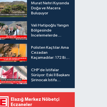
Murat Nehri Kıyısında
Doğa ve Macera
Buluşuyor
Vali Hatipoğlu Yangın
Bölgesinde
İncelemelerde
Bulundu
Polisten Kaçtılar Ama
Cezadan
Kaçamadılar: 172 Bin
Lira Ceza Kesildi
CHP’de İstifalar
Sürüyor: Eski İl Başkanı
Şirinocak İstifa
Ettiğini Duyurdu
Elazığ Merkez Nöbetçi
Eczaneler