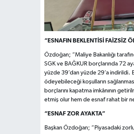
“ESNAFIN BEKLENTİSİ FAİZSİZ 
Özdoğan; “Maliye Bakanlığı tarafın
SGK ve BAĞKUR borçlarında 72 aya 
yüzde 39’dan yüzde 29’a indirildi. B
ödeyebileceği koşulların sağlanması
borçlarını kapatma imkânının getiril
etmiş olur hem de esnaf rahat bir ne
“ESNAF ZOR AYAKTA”
Başkan Özdoğan; “Piyasadaki zorlu re