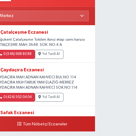
Çatalçeşme Eczanesi
ğukent Çatalçeşme Tokileri ikinci etap cami karşısı
TALÇEŞME MAH.3648. SOK. NO:4 A
0 (546) 668 80 88
Yol Tarifi Al
Çaydaçıra Eczanesi
YDAÇIRA MAH.ADNAN KAHVECİ BUL.NO 114
YDAÇIRA MUHTARLIK YANI ELAZIĞ-MERKEZ
YDAÇIRA MAH.ADNAN KAHVECİ SOK.NO:114
0 (424) 502 04 04
Yol Tarifi Al
Safak Eczanesi
ADİYE MAH. 1.HARPUT CAD. NO:16 E
Tüm Nöbetçi Eczaneler
0 (424) 233 01 75
Yol Tarifi Al