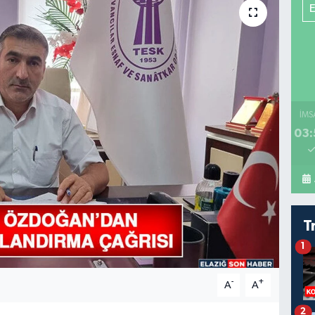
İMS
03:
T
1
-
+
A
A
2