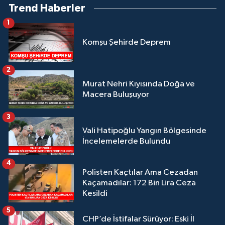
Trend Haberler
1
Komşu Şehirde Deprem
2
Murat Nehri Kıyısında Doğa ve
Macera Buluşuyor
3
Vali Hatipoğlu Yangın Bölgesinde
İncelemelerde Bulundu
4
Polisten Kaçtılar Ama Cezadan
Kaçamadılar: 172 Bin Lira Ceza
Kesildi
5
CHP’de İstifalar Sürüyor: Eski İl