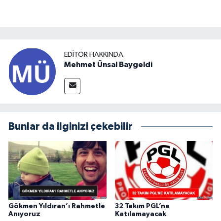
EDITÖR HAKKINDA
Mehmet Ünsal Baygeldi
Bunlar da ilginizi çekebilir
Gökmen Yıldıran’ı Rahmetle
32 Takım PGL’ne
Anıyoruz
Katılamayacak