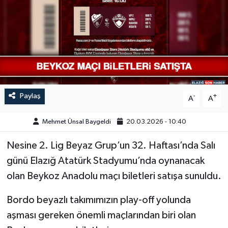
GÜNDEM
HABERDE İNSAN
KÜLTÜR-SANAT
MAGAZİN
Paylaş
-
+
A
A
MEDYA
Mehmet Ünsal Baygeldi
20.03.2026 - 10:40
Nesine 2. Lig Beyaz Grup’un 32. Haftası’nda Salı
ÖZEL HABER
günü Elazığ Atatürk Stadyumu’nda oynanacak
POLİTİKA
olan Beykoz Anadolu maçı biletleri satışa sunuldu.
Bordo beyazlı takımımızın play-off yolunda
SAĞLIK
aşması gereken önemli maçlarından biri olan
SİYASET