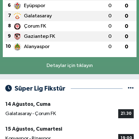
6
Eyüpspor
0
0
7
Galatasaray
0
0
8
Çorum FK
0
0
9
Gaziantep FK
0
0
10
Alanyaspor
0
0
Detaylar için tıklayın
Süper Lig Fikstür
14 Ağustos, Cuma
Galatasaray - Çorum FK
21:30
15 Ağustos, Cumartesi
Konyaspor - Rizespor
19:00