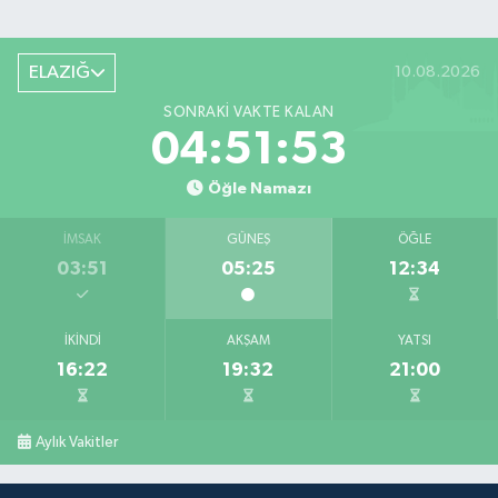
ELAZIĞ
10.08.2026
SONRAKI VAKTE KALAN
04:51:52
Öğle Namazı
İMSAK
GÜNEŞ
ÖĞLE
03:51
05:25
12:34
İKINDI
AKŞAM
YATSI
16:22
19:32
21:00
Aylık Vakitler