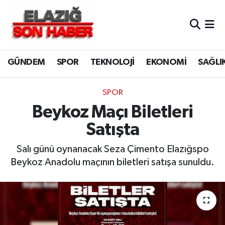
CANLI YAYIN
Merkez Hava Durumu
GÜNDEM
SPOR
TEKNOLOJİ
EKONOMİ
SAĞLI
ASAYİŞ
Merkez Trafik Yoğunluk Haritası
BİLİM VE TEKNOLOJİ
Süper Lig Puan Durumu ve Fikstür
SPOR
Beykoz Maçı Biletleri
DÜNYA
Tüm Manşetler
Satışta
EĞİTİM
Son Dakika Haberleri
Salı günü oynanacak Seza Çimento Elazığspo
Beykoz Anadolu maçının biletleri satışa sunuldu.
EKONOMİ
Haber Arşivi
ELAZIĞ
GENEL