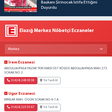
Başkanı Şirinocak İstifa Ettiğini
Duyurdu
Elazığ Merkez Nöbetçi Eczaneler
İrem Eczanesi
ABDULLAHPAŞA PAZAR YERİ KARŞI ÜST KÖŞESİ ABDULLAHPAŞA MAH.273.
SOKAK NO:2
0 (424) 248 00 38
Yol Tarifi Al
Ugur Eczanesi
KIRKLAR MAH. ÖGÜN SOKAK NO:6-1 A
0 (424) 225 55 67
Yol Tarifi Al