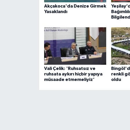
Akçakoca'da Denize Girmek
Yeşilay
Yasaklandı
Bağımlıl
Bilgilen
Vali Çelik: 'Ruhsatsız ve
Bingöl'd
ruhsata aykırı hiçbir yapıya
renkli g
müsaade etmemeliyiz'
oldu