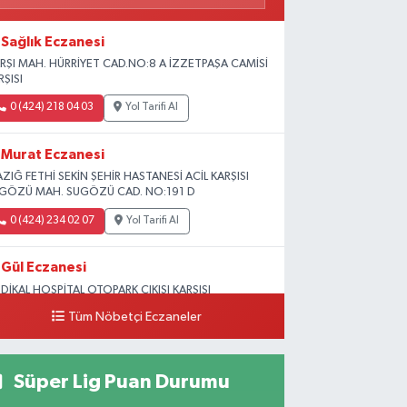
Sağlık Eczanesi
RŞI MAH. HÜRRİYET CAD.NO:8 A İZZETPAŞA CAMİSİ
RŞISI
0 (424) 218 04 03
Yol Tarifi Al
Murat Eczanesi
AZIĞ FETHİ SEKİN ŞEHİR HASTANESİ ACİL KARŞISI
GÖZÜ MAH. SUGÖZÜ CAD. NO:191 D
0 (424) 234 02 07
Yol Tarifi Al
Gül Eczanesi
DİKAL HOSPİTAL OTOPARK ÇIKIŞI KARŞISI
GUNLAR MAH. ADALET SOK.NO:70 B (MEDİKAL
Tüm Nöbetçi Eczaneler
RK HASTANESİ ARKASI OTOPARK ÇIKIŞI KARŞISI)
0 (424) 236 52 18
Yol Tarifi Al
Süper Lig Puan Durumu
Yıldız Eczanesi