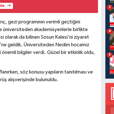
üle
3
nç, gezi programının verimli geçtiğini
e üniversiteden akademisyenlerle birlikte
4
si olarak da bilinen Sosun Kalesi'ni ziyaret
i'ne geldik. Üniversiteden Nedim hocamız
i önemli bilgiler verdi. Güzel bir etkinlik oldu,
5
flanırken, söz konusu yapıların tanıtılması ve
rüş alışverişinde bulunuldu.