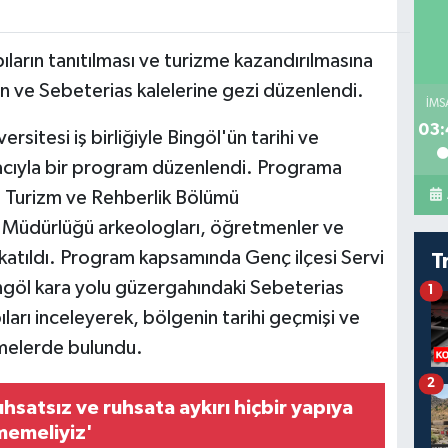
ıların tanıtılması ve turizme kazandırılmasına
n ve Sebeterias kalelerine gezi düzenlendi.
İMS
03:
sitesi iş birliğiyle Bingöl'ün tarihi ve
acıyla bir program düzenlendi. Programa
, Turizm ve Rehberlik Bölümü
zm Müdürlüğü arkeologları, öğretmenler ve
 katıldı. Program kapsamında Genç ilçesi Servi
T
ngöl kara yolu güzergahındaki Sebeterias
1
apıları inceleyerek, bölgenin tarihi geçmişi ve
rmelerde bulundu.
2
Ruhsatsız ve ruhsata aykırı hiçbir yapıya
emeliyiz'