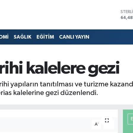
STERL
64,48
GRAM 
6660
BİST1
OMİ
SAĞLIK
EĞİTİM
CANLI YAYIN
13.77
BITCO
64.96
DOLA
ihi kalelere gezi
47,74
EURO
55,25
ihi yapıların tanıtılması ve turizme kazand
as kalelerine gezi düzenlendi.
-
+
A
A