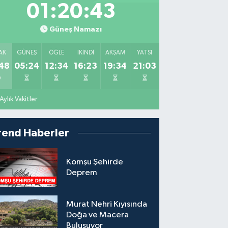
01:20:42
Güneş Namazı
AK
GÜNEŞ
ÖĞLE
İKINDI
AKŞAM
YATSI
48
05:24
12:34
16:23
19:34
21:03
Aylık Vakitler
rend Haberler
Komşu Şehirde
Deprem
Murat Nehri Kıyısında
Doğa ve Macera
Buluşuyor