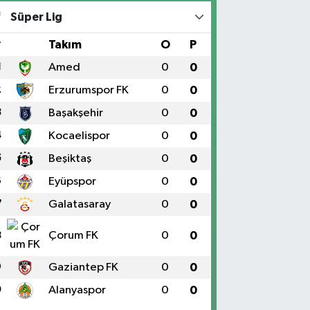
RAT ÜNÜVERSİTESİ HASTANESİNİN KARŞISI TRAFİK
Süper Lig
IKLARININ YANI Üniversite Mah.Yunus Emre Bulvarı
:2 A
#
Takım
O
P
0 (424) 236 61 40
Yol Tarifi Al
1
Amed
0
0
2
Erzurumspor FK
0
0
3
Başakşehir
0
0
4
Kocaelispor
0
0
5
Beşiktaş
0
0
6
Eyüpspor
0
0
7
Galatasaray
0
0
Çorum FK
0
0
8
9
Gaziantep FK
0
0
0
Alanyaspor
0
0