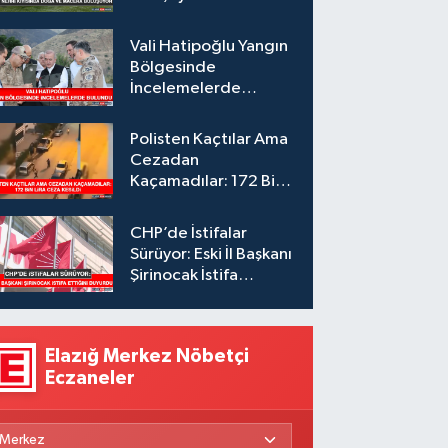
Vali Hatipoğlu Yangın
Bölgesinde
İncelemelerde
Bulundu
Polisten Kaçtılar Ama
Cezadan
Kaçamadılar: 172 Bin
Lira Ceza Kesildi
CHP’de İstifalar
Sürüyor: Eski İl Başkanı
Şirinocak İstifa
Ettiğini Duyurdu
Elazığ Merkez Nöbetçi
Eczaneler