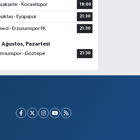
şakşehir - Kocaelispor
19:00
şiktaş - Eyüpspor
21:30
ed - Erzurumspor FK
21:30
7 Ağustos, Pazartesi
msunspor - Göztepe
21:30