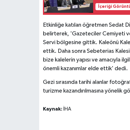
İçeriği Görünt
SPOR
Etkinliğe katılan öğretmen Sedat Di
TEKNOLOJİ
belirterek, 'Gazeteciler Cemiyeti v
Servi bölgesine gittik. Kaleönü Kale
YAŞAM
ettik. Daha sonra Sebeterias Kales
bize kalelerin yapısı ve amacıyla ilgil
önemli kazanımlar elde ettik' dedi.
Gezi sırasında tarihi alanlar fotoğra
turizme kazandırılmasına yönelik gö
Kaynak:
İHA