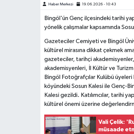
Haber Merkezi
19.06.2026 - 10:43
GÜNDEM
Bingöl'ün Genç ilçesindeki tarihi yap
HABERDE İNSAN
yönelik çalışmalar kapsamında Sosu
Gazeteciler Cemiyeti ve Bingöl Üniver
KÜLTÜR-SANAT
kültürel mirasına dikkat çekmek am
MAGAZİN
gazeteciler, tarihçi akademisyenler
akademisyenleri, İl Kültür ve Turi
MEDYA
Bingöl Fotoğrafçılar Kulübü üyeleri
köyündeki Sosun Kalesi ile Genç-Bi
ÖZEL HABER
Kalesi gezildi. Katılımcılar, tarihi y
POLİTİKA
kültürel önemi üzerine değerlendi
SAĞLIK
Vali Çelik: '
müsaade etm
SİYASET