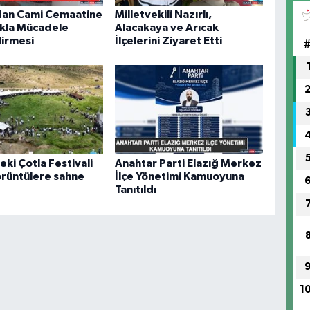
FI
’dan Cami Cemaatine
Milletvekili Nazırlı,
IŞ
ıkla Mücadele
Alacakaya ve Arıcak
No
dirmesi
İlçelerini Ziyaret Etti
eki Çotla Festivali
Anahtar Parti Elazığ Merkez
örüntülere sahne
İlçe Yönetimi Kamuoyuna
Tanıtıldı
1