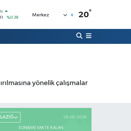
°
İN
20
Merkez
11
%0.38
ALTIN
.55
%0.03
00
9
%-14
IN
0,21
%0.87
R
36
%0.18
10
%0.32
ırılmasına yönelik çalışmalar
ELAZIĞ
08.08.2026
SONRAKI VAKTE KALAN