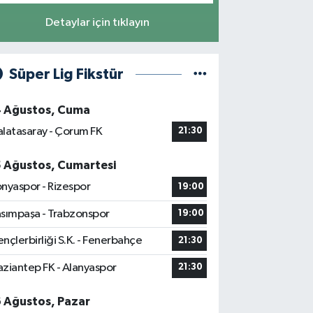
Detaylar için tıklayın
Süper Lig Fikstür
4 Ağustos, Cuma
latasaray - Çorum FK
21:30
5 Ağustos, Cumartesi
nyaspor - Rizespor
19:00
sımpaşa - Trabzonspor
19:00
nçlerbirliği S.K. - Fenerbahçe
21:30
ziantep FK - Alanyaspor
21:30
6 Ağustos, Pazar