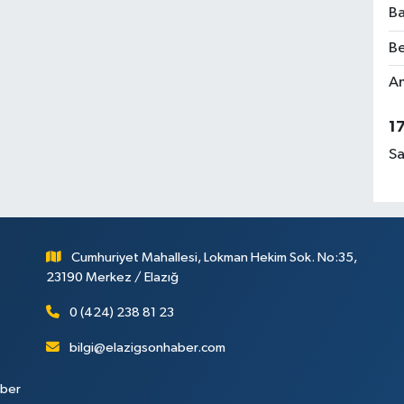
Ba
Be
Am
1
Sa
Cumhuriyet Mahallesi, Lokman Hekim Sok. No:35,
23190 Merkez / Elazığ
0 (424) 238 81 23
bilgi@elazigsonhaber.com
aber