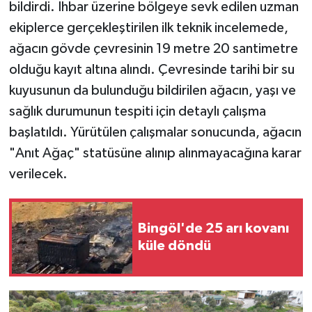
bildirdi. İhbar üzerine bölgeye sevk edilen uzman
ekiplerce gerçekleştirilen ilk teknik incelemede,
SPOR
ağacın gövde çevresinin 19 metre 20 santimetre
TEKNOLOJİ
olduğu kayıt altına alındı. Çevresinde tarihi bir su
kuyusunun da bulunduğu bildirilen ağacın, yaşı ve
YAŞAM
sağlık durumunun tespiti için detaylı çalışma
başlatıldı. Yürütülen çalışmalar sonucunda, ağacın
"Anıt Ağaç" statüsüne alınıp alınmayacağına karar
verilecek.
Bingöl'de 25 arı kovanı
küle döndü