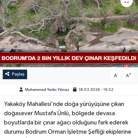
GÜNDEM
HABERDE İNSAN
KÜLTÜR-SANAT
MAGAZİN
MEDYA
Paylaş
-
+
A
A
ÖZEL HABER
Muhammed Yadin Yılmaz
18.03.2026 - 19:52
Yakaköy Mahallesi'nde doğa yürüyüşüne çıkan
POLİTİKA
doğasever Mustafa Ünlü, bölgede devasa
SAĞLIK
boyutlarda bir çınar ağacı olduğunu fark ederek
durumu Bodrum Orman İşletme Şefliği ekiplerine
SİYASET