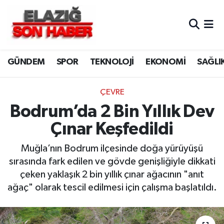
CANLI YAYIN
Merkez Hava Durumu
GÜNDEM
SPOR
TEKNOLOJİ
EKONOMİ
SAĞLI
ASAYİŞ
Merkez Trafik Yoğunluk Haritası
BİLİM VE TEKNOLOJİ
Süper Lig Puan Durumu ve Fikstür
ÇEVRE
Bodrum’da 2 Bin Yıllık Dev
DÜNYA
Tüm Manşetler
Çınar Keşfedildi
EĞİTİM
Son Dakika Haberleri
Muğla’nın Bodrum ilçesinde doğa yürüyüşü
sırasında fark edilen ve gövde genişliğiyle dikkati
EKONOMİ
Haber Arşivi
çeken yaklaşık 2 bin yıllık çınar ağacının "anıt
ağaç" olarak tescil edilmesi için çalışma başlatıldı.
ELAZIĞ
GENEL