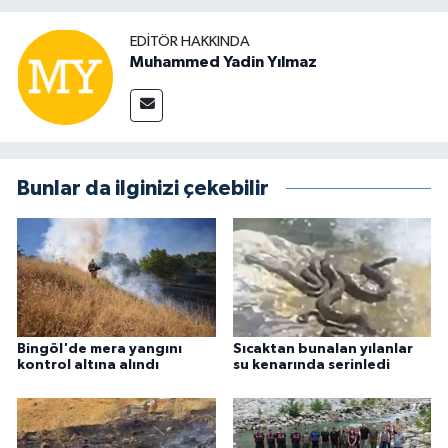
EDITÖR HAKKINDA
Muhammed Yadin Yılmaz
Bunlar da ilginizi çekebilir
Bingöl'de mera yangını
Sıcaktan bunalan yılanlar
kontrol altına alındı
su kenarında serinledi