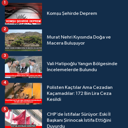
1
Komşu Şehirde Deprem
2
Murat Nehri Kıyısında Doğa ve
Macera Buluşuyor
3
Vali Hatipoğlu Yangın Bölgesinde
İncelemelerde Bulundu
4
Polisten Kaçtılar Ama Cezadan
Kaçamadılar: 172 Bin Lira Ceza
Kesildi
5
CHP’de İstifalar Sürüyor: Eski İl
Başkanı Şirinocak İstifa Ettiğini
Duyurdu