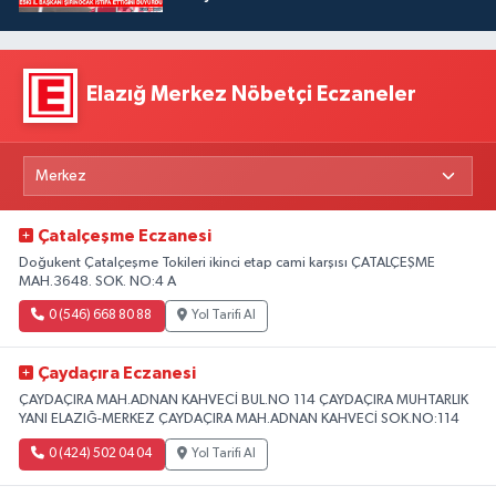
Elazığ Merkez Nöbetçi Eczaneler
Çatalçeşme Eczanesi
Doğukent Çatalçeşme Tokileri ikinci etap cami karşısı ÇATALÇEŞME
MAH.3648. SOK. NO:4 A
0 (546) 668 80 88
Yol Tarifi Al
Çaydaçıra Eczanesi
ÇAYDAÇIRA MAH.ADNAN KAHVECİ BUL.NO 114 ÇAYDAÇIRA MUHTARLIK
YANI ELAZIĞ-MERKEZ ÇAYDAÇIRA MAH.ADNAN KAHVECİ SOK.NO:114
0 (424) 502 04 04
Yol Tarifi Al