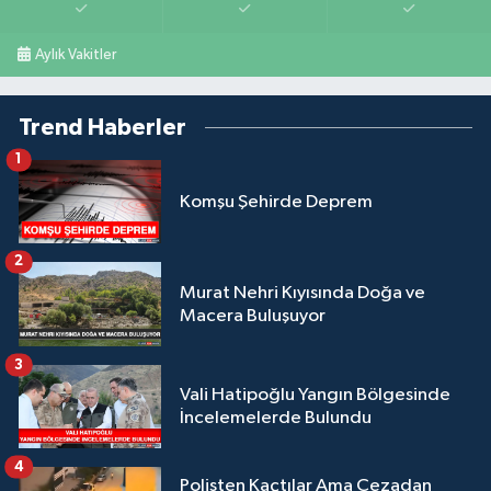
Aylık Vakitler
Trend Haberler
1
Komşu Şehirde Deprem
2
Murat Nehri Kıyısında Doğa ve
Macera Buluşuyor
3
Vali Hatipoğlu Yangın Bölgesinde
İncelemelerde Bulundu
4
Polisten Kaçtılar Ama Cezadan