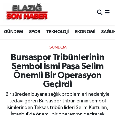
CANLI YAYIN
Merkez Hava Durumu
GÜNDEM
SPOR
TEKNOLOJİ
EKONOMİ
SAĞLI
ASAYİŞ
Merkez Trafik Yoğunluk Haritası
BİLİM VE TEKNOLOJİ
Süper Lig Puan Durumu ve Fikstür
GÜNDEM
Bursaspor Tribünlerinin
DÜNYA
Tüm Manşetler
Sembol İsmi Paşa Selim
EĞİTİM
Son Dakika Haberleri
Önemli Bir Operasyon
Geçirdi
EKONOMİ
Haber Arşivi
Bir süreden buyana sağlık problemleri nedeniyle
ELAZIĞ
tedavi gören Bursaspor tribünlerinin sembol
isimlerinden Teksas tribün lideri Selim Kurtulan,
GENEL
İstanbul’da önemli bir operasyon geçirerek