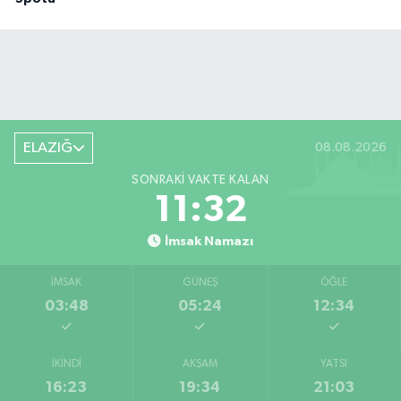
ELAZIĞ
08.08.2026
SONRAKI VAKTE KALAN
11:32
İmsak Namazı
İMSAK
GÜNEŞ
ÖĞLE
03:48
05:24
12:34
İKINDI
AKŞAM
YATSI
16:23
19:34
21:03