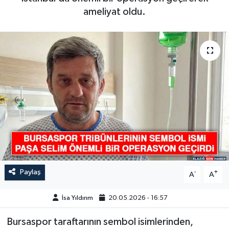
ameliyat oldu.
GÜNDEM
HABERDE İNSAN
KÜLTÜR-SANAT
MAGAZİN
MEDYA
ÖZEL HABER
Paylaş
-
+
POLİTİKA
A
A
İsa Yıldırım
20.05.2026 - 16:57
SAĞLIK
Bursaspor taraftarının sembol isimlerinden,
SİYASET