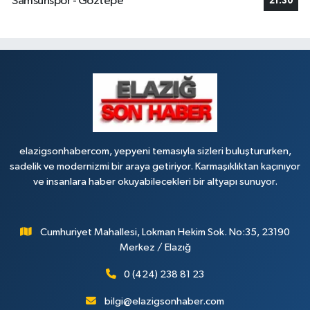
Samsunspor - Göztepe
21:30
elazigsonhabercom, yepyeni temasıyla sizleri buluştururken,
sadelik ve modernizmi bir araya getiriyor. Karmaşıklıktan kaçınıyor
ve insanlara haber okuyabilecekleri bir altyapı sunuyor.
Cumhuriyet Mahallesi, Lokman Hekim Sok. No:35, 23190
Merkez / Elazığ
0 (424) 238 81 23
bilgi@elazigsonhaber.com