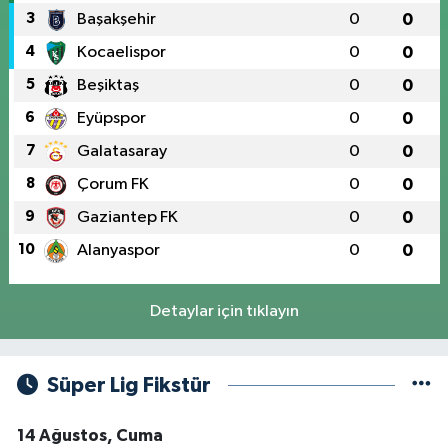
3
Başakşehir
0
0
4
Kocaelispor
0
0
5
Beşiktaş
0
0
6
Eyüpspor
0
0
7
Galatasaray
0
0
8
Çorum FK
0
0
9
Gaziantep FK
0
0
10
Alanyaspor
0
0
Detaylar için tıklayın
Süper Lig Fikstür
14 Ağustos, Cuma