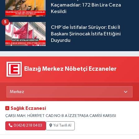
Kaçamadılar: 172 Bin Lira Ceza
Kesildi
5
CHP’de İstifalar Sürüyor: Eski İl
Başkanı Şirinocak İstifa Ettiğini
Duyurdu
Elazığ Merkez Nöbetçi Eczaneler
Sağlık Eczanesi
ÇARŞI MAH. HÜRRİYET CAD.NO:8 A İZZETPAŞA CAMİSİ KARŞISI
0 (424) 218 04 03
Yol Tarifi Al