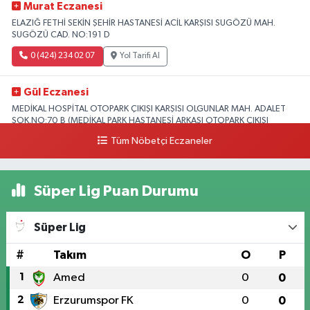
Murat Eczanesi
ELAZIĞ FETHİ SEKİN ŞEHİR HASTANESİ ACİL KARŞISI SUGÖZÜ MAH.
SUGÖZÜ CAD. NO:191 D
0 (424) 234 02 07
Yol Tarifi Al
Gül Eczanesi
MEDİKAL HOSPİTAL OTOPARK ÇIKIŞI KARŞISI OLGUNLAR MAH. ADALET
SOK.NO:70 B (MEDİKAL PARK HASTANESİ ARKASI OTOPARK ÇIKIŞI
KARŞISI)
Tüm Nöbetçi Eczaneler
0 (424) 236 52 18
Yol Tarifi Al
Süper Lig Puan Durumu
Yıldız Eczanesi
FIRAT ÜNÜVERSİTESİ HASTANESİNİN KARŞISI TRAFİK IŞIKLARININ YANI
Üniversite Mah.Yunus Emre Bulvarı No:2 A
Süper Lig
0 (424) 236 61 40
Yol Tarifi Al
#
Takım
O
P
1
Amed
0
0
2
Erzurumspor FK
0
0