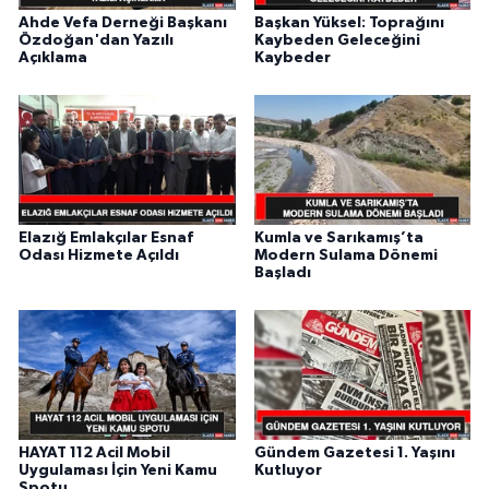
Ahde Vefa Derneği Başkanı
Başkan Yüksel: Toprağını
Özdoğan'dan Yazılı
Kaybeden Geleceğini
Açıklama
Kaybeder
Elazığ Emlakçılar Esnaf
Kumla ve Sarıkamış’ta
Odası Hizmete Açıldı
Modern Sulama Dönemi
Başladı
HAYAT 112 Acil Mobil
Gündem Gazetesi 1. Yaşını
Uygulaması İçin Yeni Kamu
Kutluyor
Spotu