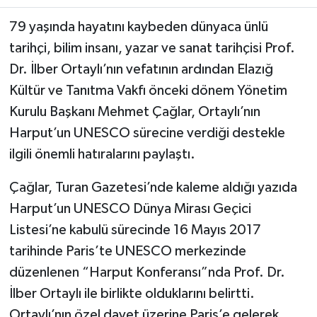
79 yaşında hayatını kaybeden dünyaca ünlü
SPOR
tarihçi, bilim insanı, yazar ve sanat tarihçisi Prof.
Dr. İlber Ortaylı’nın vefatının ardından Elazığ
TEKNOLOJİ
Kültür ve Tanıtma Vakfı önceki dönem Yönetim
YAŞAM
Kurulu Başkanı Mehmet Çağlar, Ortaylı’nın
Harput’un UNESCO sürecine verdiği destekle
ilgili önemli hatıralarını paylaştı.
Çağlar, Turan Gazetesi’nde kaleme aldığı yazıda
Harput’un UNESCO Dünya Mirası Geçici
Listesi’ne kabulü sürecinde 16 Mayıs 2017
tarihinde Paris’te UNESCO merkezinde
düzenlenen “Harput Konferansı”nda Prof. Dr.
İlber Ortaylı ile birlikte olduklarını belirtti.
Ortaylı’nın özel davet üzerine Paris’e gelerek