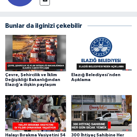
Bunlar da ilginizi çekebilir
Çevre, Şehircilik ve İklim
Elazığ Belediyesi’nden
Değişikliği Bakanlığından
Açıklama
Elazığ’a ilişkin paylaşım
Halayı Bırakma Vasiyetini 54
300 İhtiyaç Sahibine Her