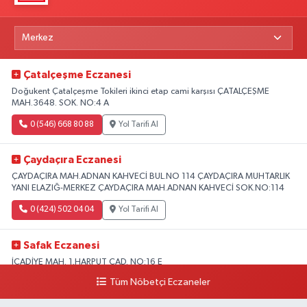
Çatalçeşme Eczanesi
Doğukent Çatalçeşme Tokileri ikinci etap cami karşısı ÇATALÇEŞME
MAH.3648. SOK. NO:4 A
0 (546) 668 80 88
Yol Tarifi Al
Çaydaçıra Eczanesi
ÇAYDAÇIRA MAH.ADNAN KAHVECİ BUL.NO 114 ÇAYDAÇIRA MUHTARLIK
YANI ELAZIĞ-MERKEZ ÇAYDAÇIRA MAH.ADNAN KAHVECİ SOK.NO:114
0 (424) 502 04 04
Yol Tarifi Al
Safak Eczanesi
İCADİYE MAH. 1.HARPUT CAD. NO:16 E
Tüm Nöbetçi Eczaneler
0 (424) 233 01 75
Yol Tarifi Al