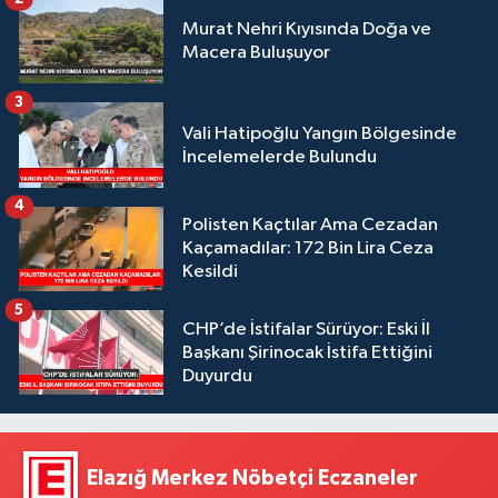
Murat Nehri Kıyısında Doğa ve
Macera Buluşuyor
3
Vali Hatipoğlu Yangın Bölgesinde
İncelemelerde Bulundu
4
Polisten Kaçtılar Ama Cezadan
Kaçamadılar: 172 Bin Lira Ceza
Kesildi
5
CHP’de İstifalar Sürüyor: Eski İl
Başkanı Şirinocak İstifa Ettiğini
Duyurdu
Elazığ Merkez Nöbetçi Eczaneler