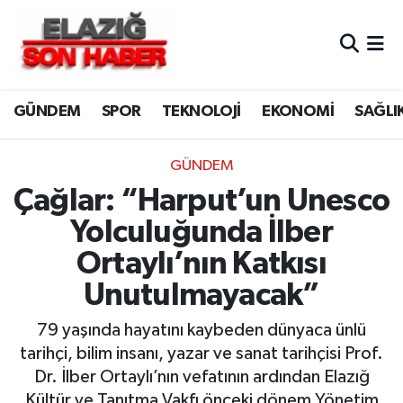
CANLI YAYIN
Merkez Hava Durumu
GÜNDEM
SPOR
TEKNOLOJİ
EKONOMİ
SAĞLI
ASAYİŞ
Merkez Trafik Yoğunluk Haritası
BİLİM VE TEKNOLOJİ
Süper Lig Puan Durumu ve Fikstür
GÜNDEM
Çağlar: “Harput’un Unesco
DÜNYA
Tüm Manşetler
Yolculuğunda İlber
EĞİTİM
Son Dakika Haberleri
Ortaylı’nın Katkısı
Unutulmayacak”
EKONOMİ
Haber Arşivi
79 yaşında hayatını kaybeden dünyaca ünlü
ELAZIĞ
tarihçi, bilim insanı, yazar ve sanat tarihçisi Prof.
Dr. İlber Ortaylı’nın vefatının ardından Elazığ
GENEL
Kültür ve Tanıtma Vakfı önceki dönem Yönetim