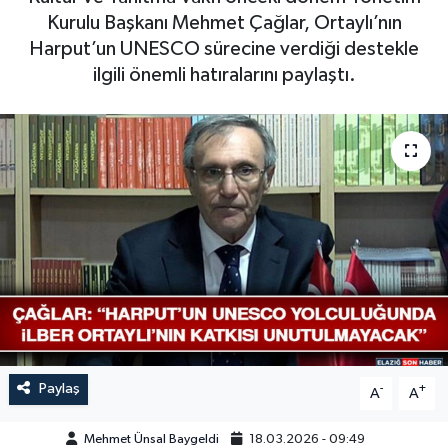
Kurulu Başkanı Mehmet Çağlar, Ortaylı’nın
GÜNDEM
Harput’un UNESCO sürecine verdiği destekle
ilgili önemli hatıralarını paylaştı.
HABERDE İNSAN
KÜLTÜR-SANAT
MAGAZİN
MEDYA
ÖZEL HABER
POLİTİKA
Paylaş
-
+
SAĞLIK
A
A
Mehmet Ünsal Baygeldi
18.03.2026 - 09:49
SİYASET