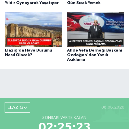
Yıldır Oynayarak Yaşatıyor
Gün Sıcak Yemek
Elazığ’da Hava Durumu
Ahde Vefa Derneği Başkanı
Nasıl Olacak?
Özdoğan'dan Yazılı
Açıklama
ELAZIĞ
08.08.2026
SONRAKI VAKTE KALAN
02:25:22