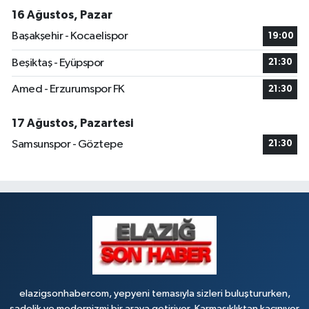
Rüstempaşa Mahallesi, Kazım Karabekir Caddesi No:42 B Merkez Elazığ
16 Ağustos, Pazar
0 (424) 234 20 28
Yol Tarifi Al
Başakşehir - Kocaelispor
19:00
Makfire Eczanesi
Beşiktaş - Eyüpspor
21:30
Çaydaçıra Mahallesi, Adnan Kahveci Caddesi, No:29 Merkez Elazığ
Amed - Erzurumspor FK
21:30
0 (424) 238 80 01
Yol Tarifi Al
17 Ağustos, Pazartesi
Samsunspor - Göztepe
21:30
elazigsonhabercom, yepyeni temasıyla sizleri buluştururken,
sadelik ve modernizmi bir araya getiriyor. Karmaşıklıktan kaçınıyor