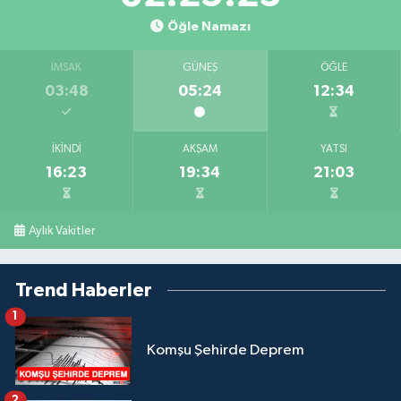
Öğle Namazı
İMSAK
GÜNEŞ
ÖĞLE
03:48
05:24
12:34
İKINDI
AKŞAM
YATSI
16:23
19:34
21:03
Aylık Vakitler
Trend Haberler
1
Komşu Şehirde Deprem
2