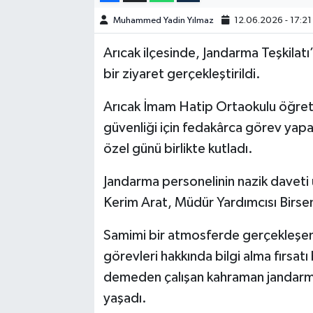
Muhammed Yadin Yılmaz
12.06.2026 - 17:21
SPOR
Arıcak ilçesinde, Jandarma Teşkilatı’
TEKNOLOJİ
bir ziyaret gerçekleştirildi.
YAŞAM
Arıcak İmam Hatip Ortaokulu öğretm
güvenliği için fedakârca görev yap
özel günü birlikte kutladı.
Jandarma personelinin nazik davet
Kerim Arat, Müdür Yardımcısı Birsen
Samimi bir atmosferde gerçekleşen 
görevleri hakkında bilgi alma fırsat
demeden çalışan kahraman jandarma
yaşadı.