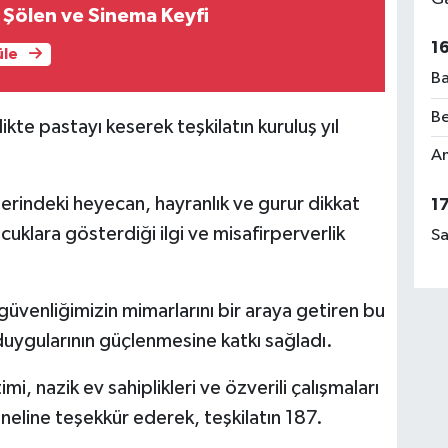
n Şölen ve Sinema Keyfi
Ab
El
1
üle
Ba
Be
kte pastayı keserek teşkilatın kuruluş yıl
Rü
Am
No
rindeki heyecan, hayranlık ve gurur dikkat
1
uklara gösterdiği ilgi ve misafirperverlik
Sa
Ça
Me
güvenliğimizin mimarlarını bir araya getiren bu
 duygularının güçlenmesine katkı sağladı.
, nazik ev sahiplikleri ve özverili çalışmaları
neline teşekkür ederek, teşkilatın 187.