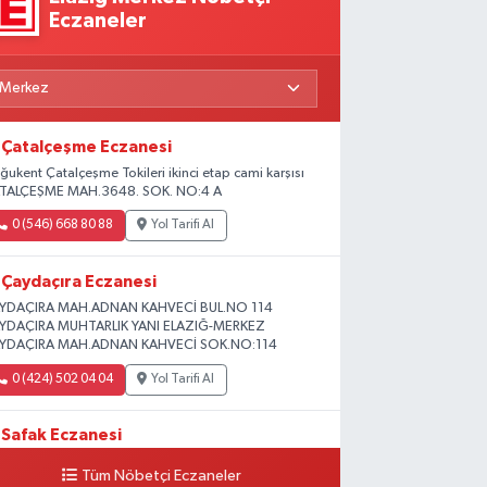
Eczaneler
Çatalçeşme Eczanesi
ğukent Çatalçeşme Tokileri ikinci etap cami karşısı
TALÇEŞME MAH.3648. SOK. NO:4 A
0 (546) 668 80 88
Yol Tarifi Al
Çaydaçıra Eczanesi
YDAÇIRA MAH.ADNAN KAHVECİ BUL.NO 114
YDAÇIRA MUHTARLIK YANI ELAZIĞ-MERKEZ
YDAÇIRA MAH.ADNAN KAHVECİ SOK.NO:114
0 (424) 502 04 04
Yol Tarifi Al
Safak Eczanesi
ADİYE MAH. 1.HARPUT CAD. NO:16 E
Tüm Nöbetçi Eczaneler