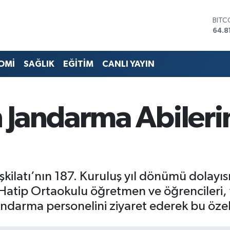
DOL
47,7
EUR
55,2
STER
OMİ
SAĞLIK
EĞİTİM
CANLI YAYIN
64,4
GRAM
6660
BİST
 Jandarma Abileri
13.7
BITC
64.8
kilatı’nın 187. Kuruluş yıl dönümü dolayısı
 Hatip Ortaokulu öğretmen ve öğrencileri,
ndarma personelini ziyaret ederek bu özel 