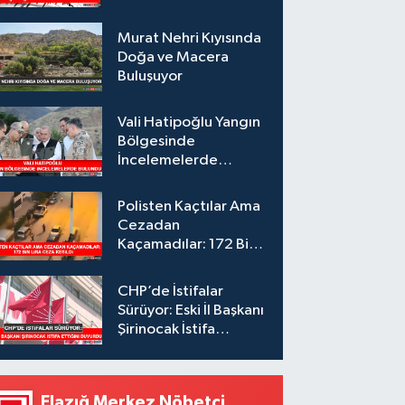
Murat Nehri Kıyısında
Doğa ve Macera
Buluşuyor
Vali Hatipoğlu Yangın
Bölgesinde
İncelemelerde
Bulundu
Polisten Kaçtılar Ama
Cezadan
Kaçamadılar: 172 Bin
Lira Ceza Kesildi
CHP’de İstifalar
Sürüyor: Eski İl Başkanı
Şirinocak İstifa
Ettiğini Duyurdu
Elazığ Merkez Nöbetçi