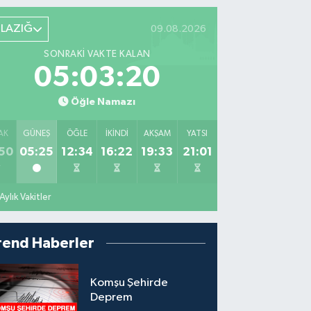
ELAZIĞ
09.08.2026
SONRAKI VAKTE KALAN
05:03:18
Öğle Namazı
AK
GÜNEŞ
ÖĞLE
İKINDI
AKŞAM
YATSI
50
05:25
12:34
16:22
19:33
21:01
Aylık Vakitler
rend Haberler
Komşu Şehirde
Deprem