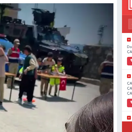
Do
ÇA
ÇA
ÇA
ÇA
İC