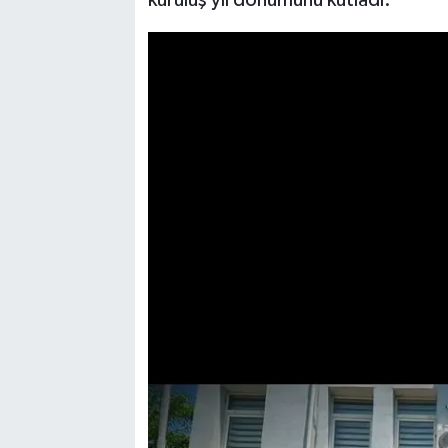
kuruluş yıl dönümünü kutladı.