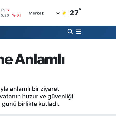
°
AR
27
Merkez
436
%0.18
O
510
%0.32
LİN
811
%0.38
 ALTIN
.55
%0
100
ne Anlamlı
79
%-14
OIN
15,30
%-0.1
yla anlamlı bir ziyaret
 vatanın huzur ve güvenliği
günü birlikte kutladı.