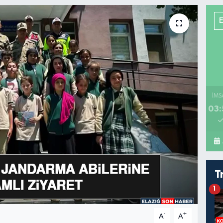
İMS
03:
T
1
-
+
A
A