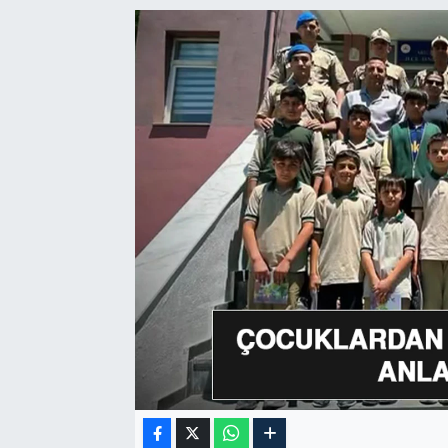
GÜNDEM
HABERDE İNSAN
KÜLTÜR-SANAT
MAGAZİN
MEDYA
ÖZEL HABER
POLİTİKA
SAĞLIK
SİYASET