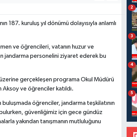
2
nın 187. kuruluş yıl dönümü dolayısıyla anlamlı
3
en ve öğrencileri, vatanın huzur ve
an jandarma personelini ziyaret ederek bu
4
i üzerine gerçekleşen programa Okul Müdürü
 Aksoy ve öğrenciler katıldı.
5
buluşmada öğrenciler, jandarma teşkilatının
ı bulurken, güvenliğimiz için gece gündüz
larla yakından tanışmanın mutluluğunu