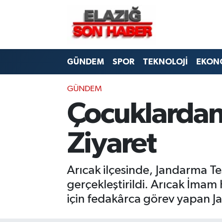
CANLI YAYIN
Merkez Hava Durumu
GÜNDEM
SPOR
TEKNOLOJİ
EKON
ASAYİŞ
Merkez Trafik Yoğunluk Haritası
BİLİM VE TEKNOLOJİ
Süper Lig Puan Durumu ve Fikstür
GÜNDEM
Çocuklardan
DÜNYA
Tüm Manşetler
Ziyaret
EĞİTİM
Son Dakika Haberleri
EKONOMİ
Haber Arşivi
Arıcak ilçesinde, Jandarma Teş
gerçekleştirildi. Arıcak İmam
ELAZIĞ
için fedakârca görev yapan Ja
GENEL