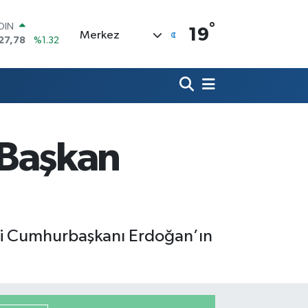
°
AR
19
Merkez
894
%0.08
O
398
%-0.02
LİN
581
%0.16
 ALTIN
.85
%0.54
100
Başkan
03
%11
OIN
27,78
%1.32
sini Cumhurbaşkanı Erdoğan’ın