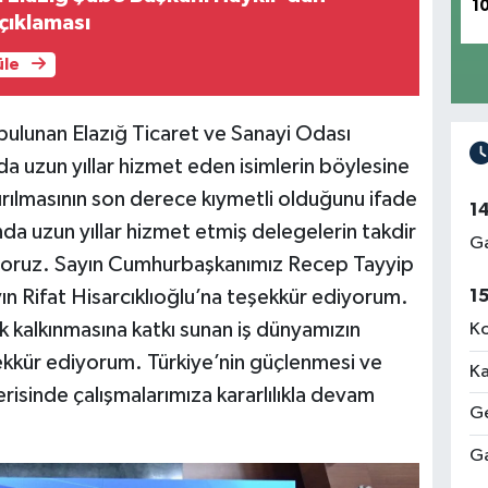
1
çıklaması
üle
ulunan Elazığ Ticaret ve Sanayi Odası
nda uzun yıllar hizmet eden isimlerin böylesine
ırılmasının son derece kıymetli olduğunu ifade
1
nda uzun yıllar hizmet etmiş delegelerin takdir
Ga
oruz. Sayın Cumhurbaşkanımız Recep Tayyip
 Rifat Hisarcıklıoğlu’na teşekkür ediyorum.
1
k kalkınmasına katkı sunan iş dünyamızın
Ko
şekkür ediyorum. Türkiye’nin güçlenmesi ve
Ka
çerisinde çalışmalarımıza kararlılıkla devam
Ge
Ga