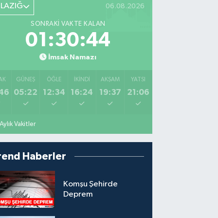
ELAZIĞ
06.08.2026
SONRAKI VAKTE KALAN
01:30:43
İmsak Namazı
AK
GÜNEŞ
ÖĞLE
İKINDI
AKŞAM
YATSI
46
05:22
12:34
16:24
19:37
21:06
Aylık Vakitler
rend Haberler
Komşu Şehirde
Deprem