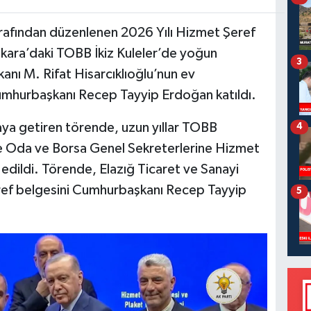
tarafından düzenlenen 2026 Yılı Hizmet Şeref
nkara’daki TOBB İkiz Kuleler’de yoğun
3
kanı M. Rifat Hisarcıklıoğlu’nun ev
umhurbaşkanı Recep Tayyip Erdoğan katıldı.
araya getiren törende, uzun yıllar TOBB
4
le Oda ve Borsa Genel Sekreterlerine Hizmet
 edildi. Törende, Elazığ Ticaret ve Sanayi
eref belgesini Cumhurbaşkanı Recep Tayyip
5