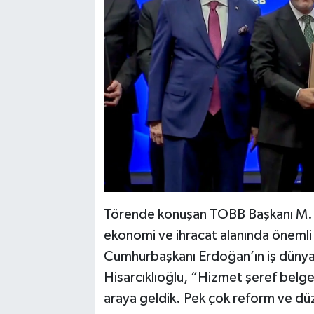
Törende konuşan TOBB Başkanı M. Rif
ekonomi ve ihracat alanında önemli b
Cumhurbaşkanı Erdoğan’ın iş dünyas
Hisarcıklıoğlu, “Hizmet şeref belgel
araya geldik. Pek çok reform ve dü