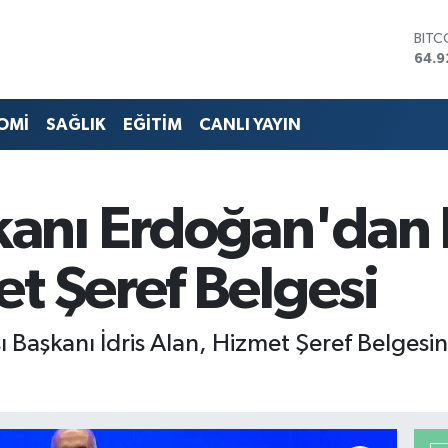
DOL
47,5
EUR
55,0
STER
OMİ
SAĞLIK
EĞİTİM
CANLI YAYIN
64,1
GRAM
6527
BİST
anı Erdoğan'dan 
13.7
BITC
64.9
t Şeref Belgesi
sı Başkanı İdris Alan, Hizmet Şeref Belge