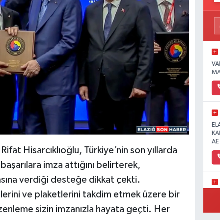
VA
MA
EL
KA
AE
at Hisarcıklıoğlu, Türkiye’nin son yıllarda
aşarılara imza attığını belirterek,
ına verdiği desteğe dikkat çekti.
erini ve plaketlerini takdim etmek üzere bir
Ün
zenleme sizin imzanızla hayata geçti. Her