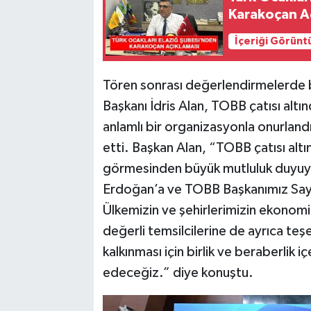
Karakoçan A
İçeriği Görünt
Tören sonrası değerlendirmelerde b
Başkanı İdris Alan, TOBB çatısı altı
anlamlı bir organizasyonla onurland
etti. Başkan Alan, “TOBB çatısı altı
görmesinden büyük mutluluk duyuy
Erdoğan’a ve TOBB Başkanımız Sayın
Ülkemizin ve şehirlerimizin ekonomi
değerli temsilcilerine de ayrıca te
kalkınması için birlik ve beraberlik i
edeceğiz.” diye konuştu.