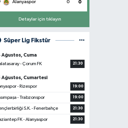
0
Alanyaspor
0
0
Detaylar için tıklayın
Süper Lig Fikstür
4 Ağustos, Cuma
latasaray - Çorum FK
21:30
5 Ağustos, Cumartesi
nyaspor - Rizespor
19:00
sımpaşa - Trabzonspor
19:00
nçlerbirliği S.K. - Fenerbahçe
21:30
ziantep FK - Alanyaspor
21:30