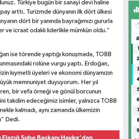
nuz. Türkiye bugün bir sanayi devi haline
pay arttı. Turizmde dünyanın ilk dört ülkesi
BE
ünyanın dört bir yanında bayrağımızı gururla
CA
BA
er ve icraat odaklı liderlikle mümkün oldu.”
ğan ise törende yaptığı konuşmada, TOBB
kınmasındaki rolüne vurgu yaptı. Erdoğan,
mizin kıymetli üyeleri ve ekonomi dünyamızın
 büyük memnuniyet duyuyorum. Her yıl
ren, bir vefa örneği ve gönül borcunun
rini takdim edeceğimiz isimler, yalnızca TOBB
mekle kalmadı, aynı zamanda ülkemizin
u” Dedi.
ı Elazığ Şube Başkanı Haykır'dan