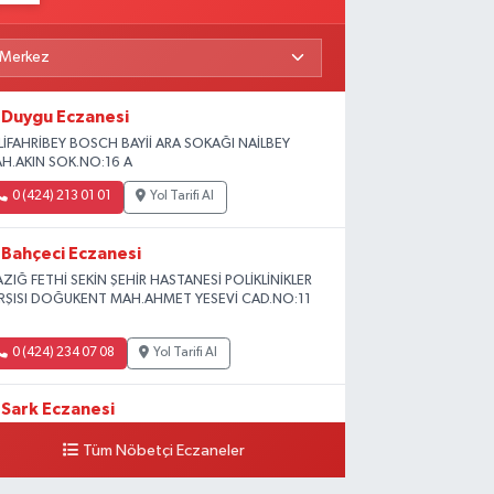
Duygu Eczanesi
LİFAHRİBEY BOSCH BAYİİ ARA SOKAĞI NAİLBEY
H.AKIN SOK.NO:16 A
0 (424) 213 01 01
Yol Tarifi Al
Bahçeci Eczanesi
AZIĞ FETHİ SEKİN ŞEHİR HASTANESİ POLİKLİNİKLER
RŞISI DOĞUKENT MAH.AHMET YESEVİ CAD.NO:11
0 (424) 234 07 08
Yol Tarifi Al
Sark Eczanesi
iversite Mah.Yunus Emre Blv. No:2 3A
Tüm Nöbetçi Eczaneler
0 (424) 212 49 34
Yol Tarifi Al