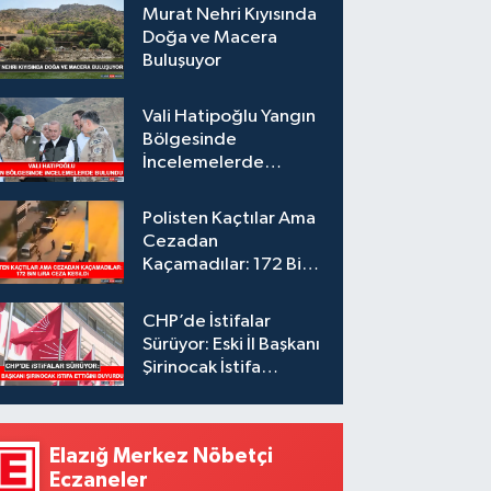
Murat Nehri Kıyısında
Doğa ve Macera
Buluşuyor
Vali Hatipoğlu Yangın
Bölgesinde
İncelemelerde
Bulundu
Polisten Kaçtılar Ama
Cezadan
Kaçamadılar: 172 Bin
Lira Ceza Kesildi
CHP’de İstifalar
Sürüyor: Eski İl Başkanı
Şirinocak İstifa
Ettiğini Duyurdu
Elazığ Merkez Nöbetçi
Eczaneler