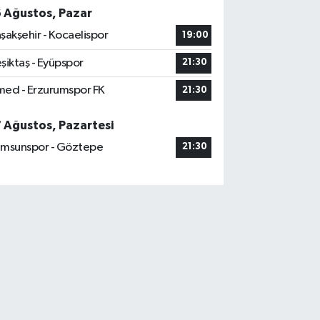
6 Ağustos, Pazar
şakşehir - Kocaelispor
19:00
şiktaş - Eyüpspor
21:30
ed - Erzurumspor FK
21:30
7 Ağustos, Pazartesi
msunspor - Göztepe
21:30