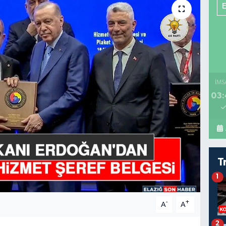
İMS
03:
T
1
-
+
A
A
2