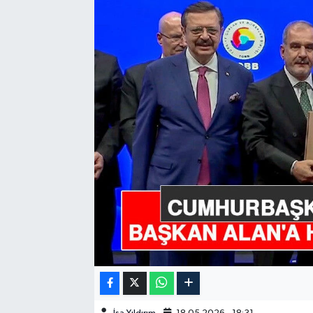
GÜNDEM
HABERDE İNSAN
KÜLTÜR-SANAT
MAGAZİN
MEDYA
ÖZEL HABER
POLİTİKA
SAĞLIK
SİYASET