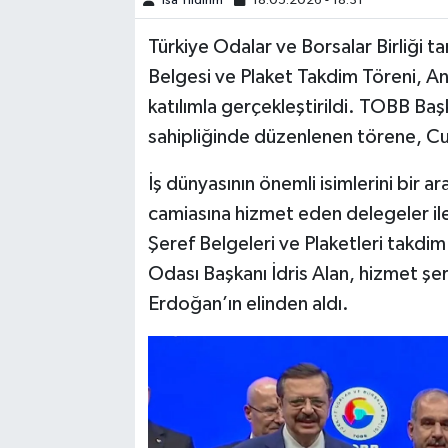
İsa Yıldırım
18.05.2026 - 18:31
Türkiye Odalar ve Borsalar Birliği 
SPOR
Belgesi ve Plaket Takdim Töreni, A
TEKNOLOJİ
katılımla gerçekleştirildi. TOBB Baş
sahipliğinde düzenlenen törene, C
YAŞAM
İş dünyasının önemli isimlerini bir 
camiasına hizmet eden delegeler i
Şeref Belgeleri ve Plaketleri takdim
Odası Başkanı İdris Alan, hizmet ş
Erdoğan’ın elinden aldı.