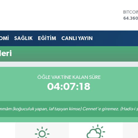
BITCO
64.360
DOLA
47,714
EURO
OMİ
SAĞLIK
EĞİTİM
CANLI YAYIN
55,03
STERLİ
eri
64,24
GRAM 
6574.8
BİST10
ÖĞLE VAKTINE KALAN SÜRE
13.887
04:07:17
mâm (koğuculuk yapan, laf taşıyan kimse) Cennet'e giremez. (Hadis-i şe