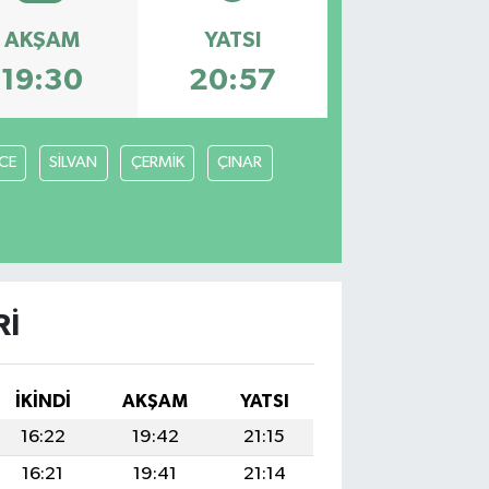
AKŞAM
YATSI
19:30
20:57
İCE
SİLVAN
ÇERMİK
ÇINAR
RI
İKINDI
AKŞAM
YATSI
16:22
19:42
21:15
16:21
19:41
21:14