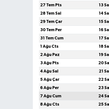
27 Tem Pts
13 S
SPOR
28 Tem Sal
14 S
29 Tem Çar
15 S
TEKNOLOJİ
30 Tem Per
16 S
YAŞAM
31 Tem Cum
17 S
1 Ağu Cts
18 S
2 Ağu Paz
19 S
3 Ağu Pts
20 Sa
4 Ağu Sal
21 S
5 Ağu Çar
22 Sa
6 Ağu Per
23 Sa
7 Ağu Cum
24 Sa
8 Ağu Cts
25 Sa