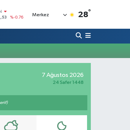
°
IN
28
Merkez
,53
%-0.76
R
3
%0.16
17
%-0.02
N
63
%0.07
ALTIN
1
%1.44
0
7 Ağustos 2026
%64
24 Safer 1448
rif)