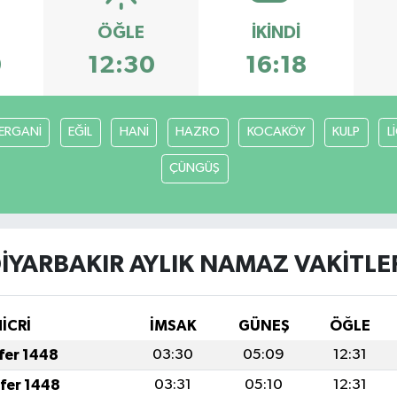
ÖĞLE
İKINDI
0
12:30
16:18
ERGANİ
EĞİL
HANİ
HAZRO
KOCAKÖY
KULP
L
ÇÜNGÜŞ
İYARBAKIR AYLIK NAMAZ VAKITLE
İCRİ
İMSAK
GÜNEŞ
ÖĞLE
afer 1448
03:30
05:09
12:31
afer 1448
03:31
05:10
12:31