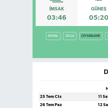
GÜNDEM
İMSAK
GÜNEŞ
03:46
05:2
HABERDE İNSAN
KÜLTÜR-SANAT
BİSMİL
DİCLE
DİYARBAKIR
MAGAZİN
MEDYA
ÖZEL HABER
D
POLİTİKA
H
SAĞLIK
25 Tem Cts
11 S
26 Tem Paz
12 S
SİYASET