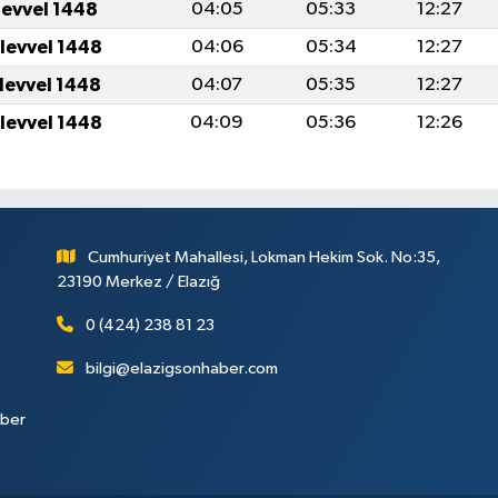
levvel 1448
04:05
05:33
12:27
ulevvel 1448
04:06
05:34
12:27
ulevvel 1448
04:07
05:35
12:27
ulevvel 1448
04:09
05:36
12:26
Cumhuriyet Mahallesi, Lokman Hekim Sok. No:35,
23190 Merkez / Elazığ
0 (424) 238 81 23
bilgi@elazigsonhaber.com
aber