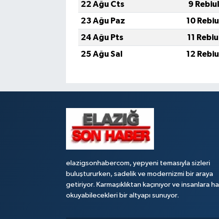
22 Ağu Cts
9 Rebiu
23 Ağu Paz
10 Rebi
24 Ağu Pts
11 Rebi
25 Ağu Sal
12 Rebi
elazigsonhabercom, yepyeni temasıyla sizleri
buluştururken, sadelik ve modernizmi bir araya
getiriyor. Karmaşıklıktan kaçınıyor ve insanlara h
okuyabilecekleri bir altyapı sunuyor.