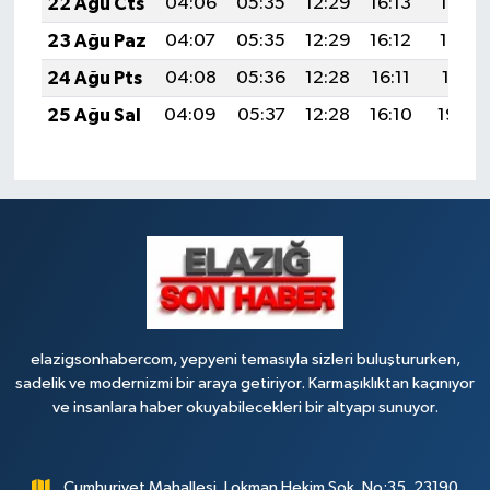
22 Ağu Cts
04:06
05:35
12:29
16:13
19:14
23 Ağu Paz
04:07
05:35
12:29
16:12
19:12
24 Ağu Pts
04:08
05:36
12:28
16:11
19:11
25 Ağu Sal
04:09
05:37
12:28
16:10
19:09
elazigsonhabercom, yepyeni temasıyla sizleri buluştururken,
sadelik ve modernizmi bir araya getiriyor. Karmaşıklıktan kaçınıyor
ve insanlara haber okuyabilecekleri bir altyapı sunuyor.
Cumhuriyet Mahallesi, Lokman Hekim Sok. No:35, 23190