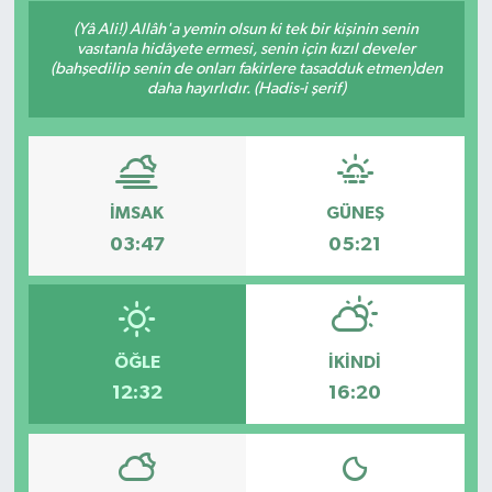
(Yâ Ali!) Allâh'a yemin olsun ki tek bir kişinin senin
GÜNDEM
vasıtanla hidâyete ermesi, senin için kızıl develer
(bahşedilip senin de onları fakirlere tasadduk etmen)den
daha hayırlıdır. (Hadis-i şerif)
HABERDE İNSAN
KÜLTÜR-SANAT
MAGAZİN
İMSAK
GÜNEŞ
03:47
05:21
MEDYA
ÖZEL HABER
ÖĞLE
İKINDI
POLİTİKA
12:32
16:20
SAĞLIK
SİYASET