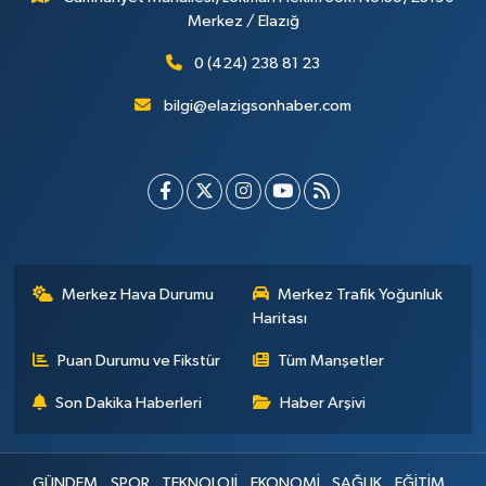
Merkez / Elazığ
0 (424) 238 81 23
bilgi@elazigsonhaber.com
Merkez Hava Durumu
Merkez Trafik Yoğunluk
Haritası
Puan Durumu ve Fikstür
Tüm Manşetler
Son Dakika Haberleri
Haber Arşivi
GÜNDEM
SPOR
TEKNOLOJİ
EKONOMİ
SAĞLIK
EĞİTİM