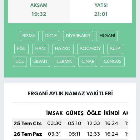
AKŞAM
YATSI
19:32
21:01
SPOR
TEKNOLOJİ
BİSMİL
DİCLE
DİYARBAKIR
ERGANİ
YAŞAM
EĞİL
HANİ
HAZRO
KOCAKÖY
KULP
LİCE
SİLVAN
ÇERMİK
ÇINAR
ÇÜNGÜŞ
ERGANİ AYLIK NAMAZ VAKITLERI
İMSAK
GÜNEŞ
ÖĞLE
İKINDI
AKŞA
25 Tem Cts
03:30
05:10
12:33
16:24
19:45
26 Tem Paz
03:31
05:11
12:33
16:24
19:44