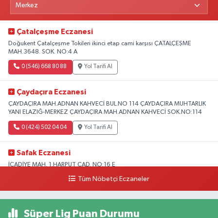
Çatalçeşme Eczanesi
Doğukent Çatalçeşme Tokileri ikinci etap cami karşısı ÇATALÇEŞME
MAH.3648. SOK. NO:4 A
0 (546) 668 80 88
Yol Tarifi Al
Çaydaçıra Eczanesi
ÇAYDAÇIRA MAH.ADNAN KAHVECİ BUL.NO 114 ÇAYDAÇIRA MUHTARLIK
YANI ELAZIĞ-MERKEZ ÇAYDAÇIRA MAH.ADNAN KAHVECİ SOK.NO:114
0 (424) 502 04 04
Yol Tarifi Al
Safak Eczanesi
İCADİYE MAH. 1.HARPUT CAD. NO:16 E
Tüm Nöbetçi Eczaneler
0 (424) 233 01 75
Yol Tarifi Al
Elıf Eczanesi
Süper Lig Puan Durumu
Üniversite Mahallesi, Yahya Kemal Caddesi, No:34 B Merkez Elazığ