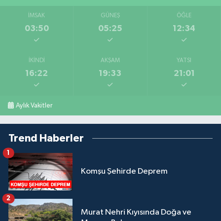
İMSAK
GÜNEŞ
ÖĞLE
03:50
05:25
12:34
İKINDI
AKŞAM
YATSI
16:22
19:33
21:01
Aylık Vakitler
Trend Haberler
1
Komşu Şehirde Deprem
2
Murat Nehri Kıyısında Doğa ve