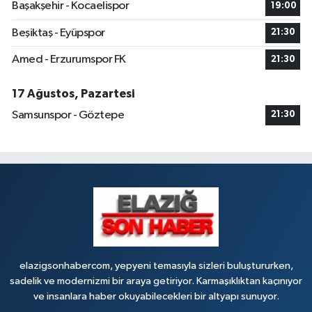
Başakşehir - Kocaelispor
19:00
Makfire Eczanesi
Beşiktaş - Eyüpspor
21:30
Çaydaçıra Mahallesi, Adnan Kahveci Caddesi, No:29 Merkez Elazığ
Amed - Erzurumspor FK
21:30
0 (424) 238 80 01
Yol Tarifi Al
17 Ağustos, Pazartesi
Samsunspor - Göztepe
21:30
elazigsonhabercom, yepyeni temasıyla sizleri buluştururken,
sadelik ve modernizmi bir araya getiriyor. Karmaşıklıktan kaçınıyor
ve insanlara haber okuyabilecekleri bir altyapı sunuyor.