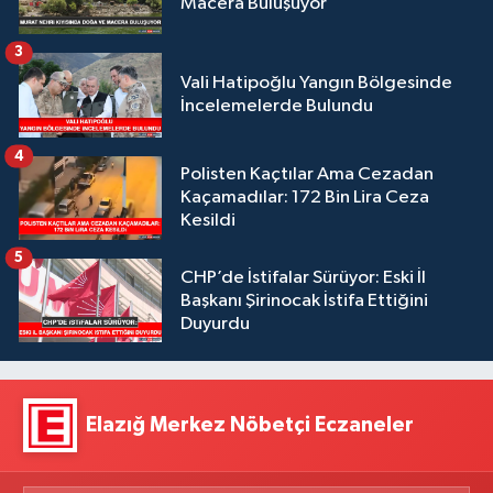
Macera Buluşuyor
3
Vali Hatipoğlu Yangın Bölgesinde
İncelemelerde Bulundu
4
Polisten Kaçtılar Ama Cezadan
Kaçamadılar: 172 Bin Lira Ceza
Kesildi
5
CHP’de İstifalar Sürüyor: Eski İl
Başkanı Şirinocak İstifa Ettiğini
Duyurdu
Elazığ Merkez Nöbetçi Eczaneler