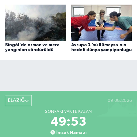
Bingöl'de orman ve mera
Avrupa 3.'sü Rümeysa'nın
yangınları söndürüldü
hedefi dünya şampiyonluğu
ELAZIĞ
09.08.2026
SONRAKI VAKTE KALAN
49:53
İmsak Namazı