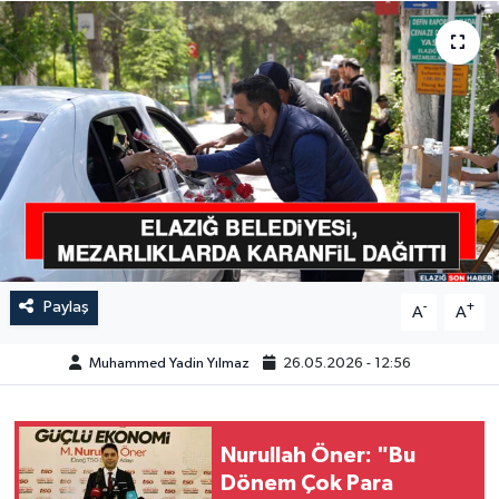
GÜNDEM
HABERDE İNSAN
KÜLTÜR-SANAT
MAGAZİN
MEDYA
Paylaş
-
+
A
A
ÖZEL HABER
Muhammed Yadin Yılmaz
26.05.2026 - 12:56
POLİTİKA
SAĞLIK
Nurullah Öner: "Bu
Dönem Çok Para
SİYASET