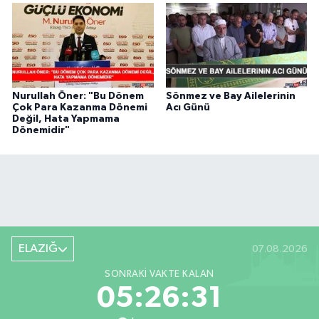
Nurullah Öner: "Bu Dönem
Sönmez ve Bay Ailelerinin
Çok Para Kazanma Dönemi
Acı Günü
Değil, Hata Yapmama
Dönemidir"
ELAZIĞ
07.08.2026
SONRAKI VAKTE KALAN
05:26:30