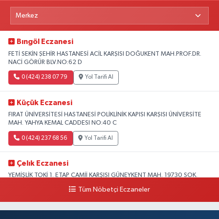
Bıngöl Eczanesi
FETİ SEKİN ŞEHİR HASTANESİ ACİL KARŞISI DOĞUKENT MAH.PROF.DR.
NACİ GÖRÜR BLV.NO:62 D
0 (424) 238 07 79
Yol Tarifi Al
Küçük Eczanesi
FIRAT ÜNİVERSİTESİ HASTANESİ POLİKLİNİK KAPISI KARŞISI ÜNİVERSİTE
MAH. YAHYA KEMAL CADDESI NO:40 C
0 (424) 237 68 56
Yol Tarifi Al
Çelık Eczanesi
YEMİŞLİK TOKİ 1. ETAP CAMİİ KARŞISI GÜNEYKENT MAH. 19730 SOK.
NO:6 A
Tüm Nöbetçi Eczaneler
0 (424) 236 63 34
Yol Tarifi Al