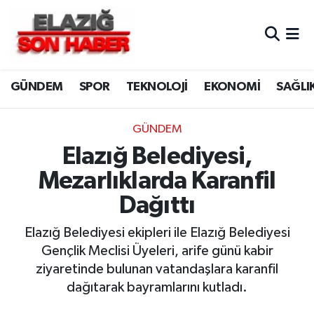
CANLI YAYIN
Merkez Hava Durumu
GÜNDEM
SPOR
TEKNOLOJİ
EKONOMİ
SAĞLI
ASAYİŞ
Merkez Trafik Yoğunluk Haritası
BİLİM VE TEKNOLOJİ
Süper Lig Puan Durumu ve Fikstür
GÜNDEM
Elazığ Belediyesi,
DÜNYA
Tüm Manşetler
Mezarlıklarda Karanfil
EĞİTİM
Son Dakika Haberleri
Dağıttı
EKONOMİ
Haber Arşivi
Elazığ Belediyesi ekipleri ile Elazığ Belediyesi
Gençlik Meclisi Üyeleri, arife günü kabir
ELAZIĞ
ziyaretinde bulunan vatandaşlara karanfil
dağıtarak bayramlarını kutladı.
GENEL