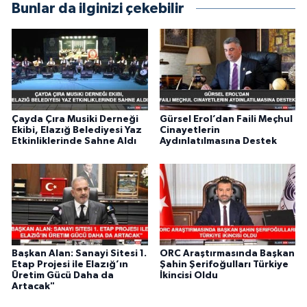
Bunlar da ilginizi çekebilir
Çayda Çıra Musiki Derneği
Gürsel Erol’dan Faili Meçhul
Ekibi, Elazığ Belediyesi Yaz
Cinayetlerin
Etkinliklerinde Sahne Aldı
Aydınlatılmasına Destek
Başkan Alan: Sanayi Sitesi 1.
ORC Araştırmasında Başkan
Etap Projesi ile Elazığ’ın
Şahin Şerifoğulları Türkiye
Üretim Gücü Daha da
İkincisi Oldu
Artacak"