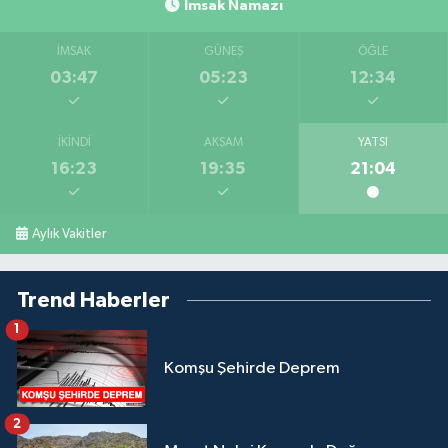
İmsak Namazı
İMSAK
GÜNEŞ
ÖĞLE
03:47
05:23
12:34
İKINDI
AKŞAM
YATSI
16:23
19:35
21:04
Aylık Vakitler
Trend Haberler
1
Komşu Şehirde Deprem
2