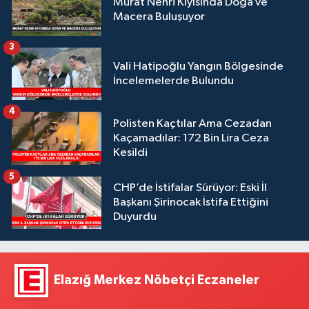
Murat Nehri Kıyısında Doğa ve
Macera Buluşuyor
3
Vali Hatipoğlu Yangın Bölgesinde
İncelemelerde Bulundu
4
Polisten Kaçtılar Ama Cezadan
Kaçamadılar: 172 Bin Lira Ceza
Kesildi
5
CHP’de İstifalar Sürüyor: Eski İl
Başkanı Şirinocak İstifa Ettiğini
Duyurdu
Elazığ Merkez Nöbetçi Eczaneler