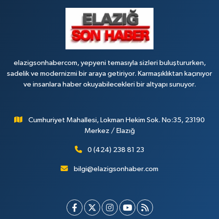
Tanrıverdı Eczanesi
(HOZAT GARAJI OPET KARŞISI) 1. HARPUT CAD. SARISALTIK SOK NO:7 1
0 (424) 218 72 74
Yol Tarifi Al
elazigsonhabercom, yepyeni temasıyla sizleri buluştururken,
sadelik ve modernizmi bir araya getiriyor. Karmaşıklıktan kaçınıyor
ve insanlara haber okuyabilecekleri bir altyapı sunuyor.
Cumhuriyet Mahallesi, Lokman Hekim Sok. No:35, 23190
Merkez / Elazığ
0 (424) 238 81 23
bilgi@elazigsonhaber.com