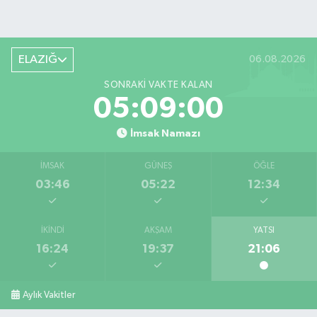
ELAZIĞ
06.08.2026
SONRAKI VAKTE KALAN
05:08:59
İmsak Namazı
İMSAK
GÜNEŞ
ÖĞLE
03:46
05:22
12:34
İKINDI
AKŞAM
YATSI
16:24
19:37
21:06
Aylık Vakitler