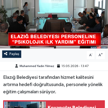
GÜNDEM
HABERDE İNSAN
KÜLTÜR-SANAT
MAGAZİN
Paylaş
-
+
A
A
MEDYA
Muhammed Yadin Yılmaz
15.05.2026 - 13:47
ÖZEL HABER
Elazığ Belediyesi tarafından hizmet kalitesini
POLİTİKA
artırma hedefi doğrultusunda, personele yönelik
eğitim çalışmaları sürüyor.
SAĞLIK
SİYASET
Kovancılar Belediyesi