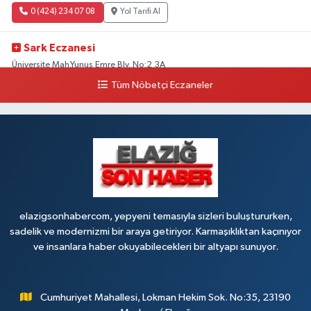
0 (424) 234 07 08
Yol Tarifi Al
Sark Eczanesi
Üniversite Mah.Yunus Emre Blv. No:2 3A
Tüm Nöbetçi Eczaneler
0 (424) 212 49 34
Yol Tarifi Al
Irmak Eczanesi
BELEDİYE KARŞISI ÖZTUNÇ AVM 300 METRE AŞAĞI CADDE Sürsürü
Mahallesi ŞEHİT MİMAR F. MEHMET BAKAR SOKAĞI NO:41
0 (424) 248 11 22
Yol Tarifi Al
elazigsonhabercom, yepyeni temasıyla sizleri buluştururken,
sadelik ve modernizmi bir araya getiriyor. Karmaşıklıktan kaçınıyor
ve insanlara haber okuyabilecekleri bir altyapı sunuyor.
Cumhuriyet Mahallesi, Lokman Hekim Sok. No:35, 23190