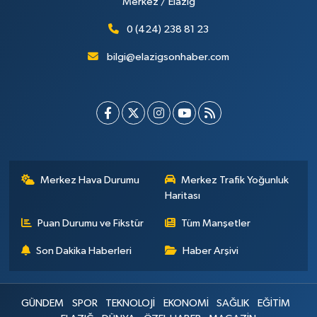
Merkez / Elazığ
0 (424) 238 81 23
bilgi@elazigsonhaber.com
Merkez Hava Durumu
Merkez Trafik Yoğunluk
Haritası
Puan Durumu ve Fikstür
Tüm Manşetler
Son Dakika Haberleri
Haber Arşivi
GÜNDEM
SPOR
TEKNOLOJİ
EKONOMİ
SAĞLIK
EĞİTİM