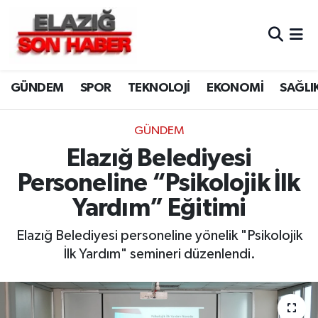
CANLI YAYIN
Merkez Hava Durumu
GÜNDEM
SPOR
TEKNOLOJİ
EKONOMİ
SAĞLI
ASAYİŞ
Merkez Trafik Yoğunluk Haritası
BİLİM VE TEKNOLOJİ
Süper Lig Puan Durumu ve Fikstür
GÜNDEM
Elazığ Belediyesi
DÜNYA
Tüm Manşetler
Personeline “Psikolojik İlk
EĞİTİM
Son Dakika Haberleri
Yardım” Eğitimi
EKONOMİ
Haber Arşivi
Elazığ Belediyesi personeline yönelik "Psikolojik
İlk Yardım" semineri düzenlendi.
ELAZIĞ
GENEL