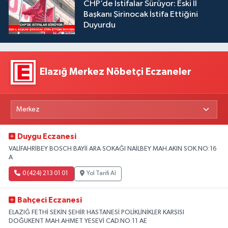
CHP’de İstifalar Sürüyor: Eski İl
Başkanı Şirinocak İstifa Ettiğini
Duyurdu
Elazığ Merkez Nöbetçi Eczaneler
Duygu Eczanesi
VALİFAHRİBEY BOSCH BAYİİ ARA SOKAĞI NAİLBEY MAH.AKIN SOK.NO:16
A
0 (424) 213 01 01
Yol Tarifi Al
Bahçeci Eczanesi
ELAZIĞ FETHİ SEKİN ŞEHİR HASTANESİ POLİKLİNİKLER KARŞISI
DOĞUKENT MAH.AHMET YESEVİ CAD.NO:11 AE