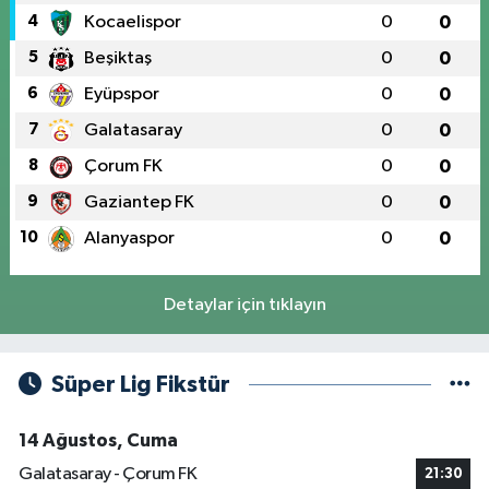
4
Kocaelispor
0
0
5
Beşiktaş
0
0
6
Eyüpspor
0
0
7
Galatasaray
0
0
8
Çorum FK
0
0
9
Gaziantep FK
0
0
10
Alanyaspor
0
0
Detaylar için tıklayın
Süper Lig Fikstür
14 Ağustos, Cuma
Galatasaray - Çorum FK
21:30