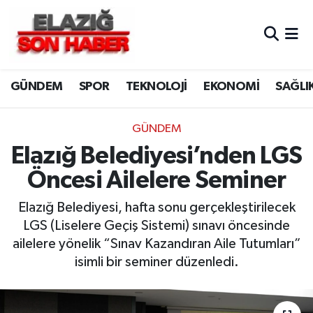
CANLI YAYIN
Merkez Hava Durumu
GÜNDEM
SPOR
TEKNOLOJİ
EKONOMİ
SAĞLI
ASAYİŞ
Merkez Trafik Yoğunluk Haritası
BİLİM VE TEKNOLOJİ
Süper Lig Puan Durumu ve Fikstür
GÜNDEM
Elazığ Belediyesi’nden LGS
DÜNYA
Tüm Manşetler
Öncesi Ailelere Seminer
EĞİTİM
Son Dakika Haberleri
Elazığ Belediyesi, hafta sonu gerçekleştirilecek
LGS (Liselere Geçiş Sistemi) sınavı öncesinde
EKONOMİ
Haber Arşivi
ailelere yönelik “Sınav Kazandıran Aile Tutumları”
isimli bir seminer düzenledi.
ELAZIĞ
GENEL