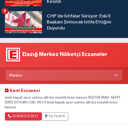
Kesildi
5
CHP’de İstifalar Sürüyor: Eski İl
Başkanı Şirinocak İstifa Ettiğini
Duyurdu
Elazığ Merkez Nöbetçi Eczaneler
Kent Eczanesi
(eski kapalı spor salonu altı-kız meslek lisesi karşısı) KÜLTÜR MAH. SEHIT
IDRIS DOGAN CAD. NO:4 (eski kapalı spor salonu altı-kız meslek lisesi
karşısı)
0 (424) 212 20 11
Yol Tarifi Al