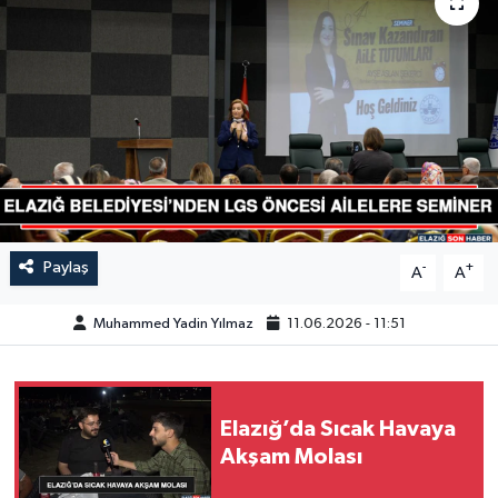
GÜNDEM
HABERDE İNSAN
KÜLTÜR-SANAT
MAGAZİN
MEDYA
Paylaş
-
+
A
A
ÖZEL HABER
Muhammed Yadin Yılmaz
11.06.2026 - 11:51
POLİTİKA
Elazığ’da Sıcak Havaya
SAĞLIK
Akşam Molası
SİYASET