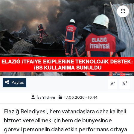
GÜNDEM
HABERDE İNSAN
KÜLTÜR-SANAT
MAGAZİN
MEDYA
Paylaş
-
+
A
A
ÖZEL HABER
İsa Yıldırım
17.06.2026 - 16:44
POLİTİKA
Elazığ Belediyesi, hem vatandaşlara daha kaliteli
SAĞLIK
hizmet verebilmek için hem de bünyesinde
görevli personelin daha etkin performans ortaya
SİYASET