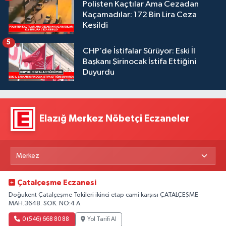
Polisten Kaçtılar Ama Cezadan
Kaçamadılar: 172 Bin Lira Ceza
Kesildi
5
CHP’de İstifalar Sürüyor: Eski İl
Başkanı Şirinocak İstifa Ettiğini
Duyurdu
Elazığ Merkez Nöbetçi Eczaneler
Çatalçeşme Eczanesi
Doğukent Çatalçeşme Tokileri ikinci etap cami karşısı ÇATALÇEŞME
MAH.3648. SOK. NO:4 A
0 (546) 668 80 88
Yol Tarifi Al