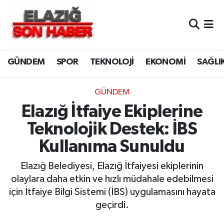
CANLI YAYIN
Merkez Hava Durumu
GÜNDEM
SPOR
TEKNOLOJİ
EKONOMİ
SAĞLI
ASAYİŞ
Merkez Trafik Yoğunluk Haritası
BİLİM VE TEKNOLOJİ
Süper Lig Puan Durumu ve Fikstür
GÜNDEM
Elazığ İtfaiye Ekiplerine
DÜNYA
Tüm Manşetler
Teknolojik Destek: İBS
EĞİTİM
Son Dakika Haberleri
Kullanıma Sunuldu
EKONOMİ
Haber Arşivi
Elazığ Belediyesi, Elazığ İtfaiyesi ekiplerinin
olaylara daha etkin ve hızlı müdahale edebilmesi
ELAZIĞ
için İtfaiye Bilgi Sistemi (İBS) uygulamasını hayata
geçirdi.
GENEL