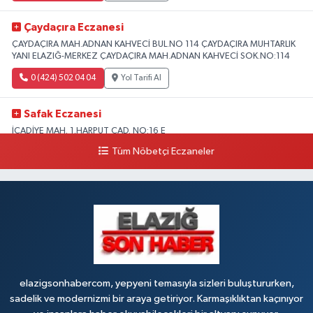
Çaydaçıra Eczanesi
ÇAYDAÇIRA MAH.ADNAN KAHVECİ BUL.NO 114 ÇAYDAÇIRA MUHTARLIK
YANI ELAZIĞ-MERKEZ ÇAYDAÇIRA MAH.ADNAN KAHVECİ SOK.NO:114
0 (424) 502 04 04
Yol Tarifi Al
Safak Eczanesi
İCADİYE MAH. 1.HARPUT CAD. NO:16 E
Tüm Nöbetçi Eczaneler
0 (424) 233 01 75
Yol Tarifi Al
Elıf Eczanesi
Üniversite Mahallesi, Yahya Kemal Caddesi, No:34 B Merkez Elazığ
0 (424) 238 20 58
Yol Tarifi Al
Fırat Eczanesi
YENİMAH. YUNUS EMRE BULVARI NO:51 B
elazigsonhabercom, yepyeni temasıyla sizleri buluştururken,
sadelik ve modernizmi bir araya getiriyor. Karmaşıklıktan kaçınıyor
0 (424) 212 40 11
Yol Tarifi Al