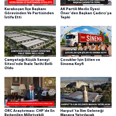
Karakoçan İlçe Başkanı
AK Partili Meclis Üyesi
Görevinden Ve Partisinden
Öner'den Başkan Çadırcı'ya
İstifa Etti
Tepki
Çamyatağı Küçük Sanayi
Çocuklar İçin Şölen ve
Sitesi’nde İhale Tarihi Belli
Sinema Keyfi
Oldu
ORC Araştırması: CHP’de En
Harput’ta İlim Geleneği
Beğenilen Milletvekili
Masaya Yatırılacak