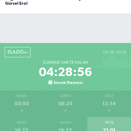
Gürsel Erol
ELAZIĞ
09.08.2026
SONRAKI VAKTE KALAN
04:28:55
İmsak Namazı
İMSAK
GÜNEŞ
ÖĞLE
03:50
05:25
12:34
İKINDI
AKŞAM
YATSI
16:22
19:33
21:01