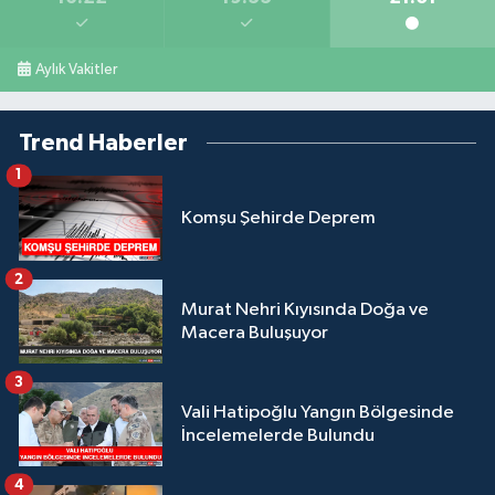
Aylık Vakitler
Trend Haberler
1
Komşu Şehirde Deprem
2
Murat Nehri Kıyısında Doğa ve
Macera Buluşuyor
3
Vali Hatipoğlu Yangın Bölgesinde
İncelemelerde Bulundu
4