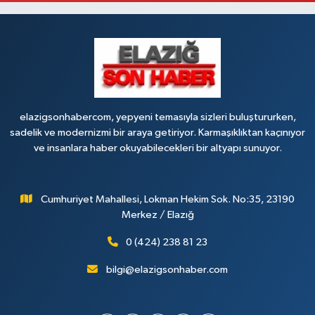
Yıldız Eczanesi
FIRAT ÜNÜVERSİTESİ HASTANESİNİN KARŞISI TRAFİK IŞIKLARININ YANI
Üniversite Mah.Yunus Emre Bulvarı No:2 A
0 (424) 236 61 40
Yol Tarifi Al
elazigsonhabercom, yepyeni temasıyla sizleri buluştururken,
sadelik ve modernizmi bir araya getiriyor. Karmaşıklıktan kaçınıyor
ve insanlara haber okuyabilecekleri bir altyapı sunuyor.
Cumhuriyet Mahallesi, Lokman Hekim Sok. No:35, 23190
Merkez / Elazığ
0 (424) 238 81 23
bilgi@elazigsonhaber.com