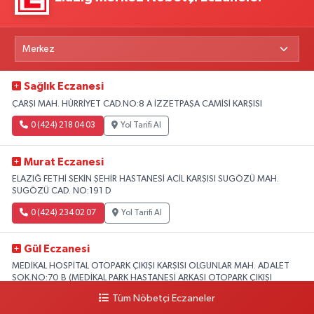
Sağlık Eczanesi
ÇARŞI MAH. HÜRRİYET CAD.NO:8 A İZZETPAŞA CAMİSİ KARŞISI
0 (424) 218 04 03
Yol Tarifi Al
Murat Eczanesi
ELAZIĞ FETHİ SEKİN ŞEHİR HASTANESİ ACİL KARŞISI SUGÖZÜ MAH.
SUGÖZÜ CAD. NO:191 D
0 (424) 234 02 07
Yol Tarifi Al
Gül Eczanesi
MEDİKAL HOSPİTAL OTOPARK ÇIKIŞI KARŞISI OLGUNLAR MAH. ADALET
SOK.NO:70 B (MEDİKAL PARK HASTANESİ ARKASI OTOPARK ÇIKIŞI
KARŞISI)
Tüm Nöbetçi Eczaneler
0 (424) 236 52 18
Yol Tarifi Al