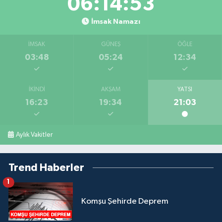
06:14:52
İmsak Namazı
İMSAK
GÜNEŞ
ÖĞLE
03:48
05:24
12:34
İKINDI
AKŞAM
YATSI
16:23
19:34
21:03
Aylık Vakitler
Trend Haberler
1
Komşu Şehirde Deprem