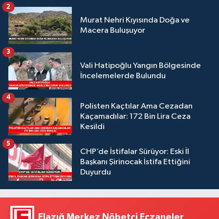
2
Murat Nehri Kıyısında Doğa ve
Macera Buluşuyor
3
Vali Hatipoğlu Yangın Bölgesinde
İncelemelerde Bulundu
4
Polisten Kaçtılar Ama Cezadan
Kaçamadılar: 172 Bin Lira Ceza
Kesildi
5
CHP’de İstifalar Sürüyor: Eski İl
Başkanı Şirinocak İstifa Ettiğini
Duyurdu
Elazığ Merkez Nöbetçi Eczaneler