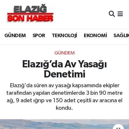
CANLI YAYIN
Merkez Hava Durumu
GÜNDEM
SPOR
TEKNOLOJİ
EKONOMİ
SAĞLI
ASAYİŞ
Merkez Trafik Yoğunluk Haritası
BİLİM VE TEKNOLOJİ
Süper Lig Puan Durumu ve Fikstür
GÜNDEM
Elazığ’da Av Yasağı
DÜNYA
Tüm Manşetler
Denetimi
EĞİTİM
Son Dakika Haberleri
Elazığ'da süren av yasağı kapsamında ekipler
tarafından yapılan denetimlerde 3 bin 90 metre
EKONOMİ
Haber Arşivi
ağ, 9 adet ığrıp ve 150 adet çeşitli av aracına el
kondu.
ELAZIĞ
GENEL