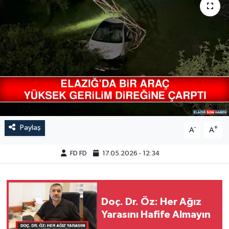
GÜNDEM
HABERDE İNSAN
KÜLTÜR-SANAT
MAGAZİN
MEDYA
Paylaş
-
+
A
A
ÖZEL HABER
FD FD
17.05.2026 - 12:34
POLİTİKA
SAĞLIK
Doç. Dr. Öz: Her Ağız
Yarasını Hafife Almayın
SİYASET