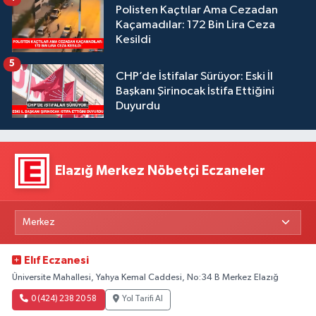
Polisten Kaçtılar Ama Cezadan
Kaçamadılar: 172 Bin Lira Ceza
Kesildi
5
CHP’de İstifalar Sürüyor: Eski İl
Başkanı Şirinocak İstifa Ettiğini
Duyurdu
Elazığ Merkez Nöbetçi Eczaneler
Elıf Eczanesi
Üniversite Mahallesi, Yahya Kemal Caddesi, No:34 B Merkez Elazığ
0 (424) 238 20 58
Yol Tarifi Al