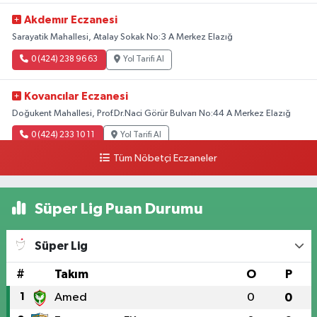
Akdemır Eczanesi
Sarayatik Mahallesi, Atalay Sokak No:3 A Merkez Elazığ
0 (424) 238 96 63
Yol Tarifi Al
Kovancılar Eczanesi
Doğukent Mahallesi, Prof.Dr.Naci Görür Bulvarı No:44 A Merkez Elazığ
0 (424) 233 10 11
Yol Tarifi Al
Tüm Nöbetçi Eczaneler
Hande Eczanesi
Üniversite Mahallesi, Yahya Kemal Caddesi No:54-1 A Merkez Elazığ
Süper Lig Puan Durumu
0 (424) 238 23 43
Yol Tarifi Al
Süper Lig
Lokman Eczanesi
Rızaiye Mahallesi, Şair Elmas Yıldırım Sokak No:13 B Merkez Elazığ
#
Takım
O
P
0 (424) 236 46 85
Yol Tarifi Al
1
Amed
0
0