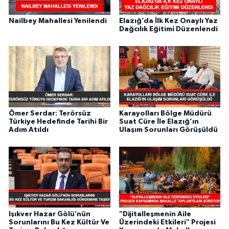
Nailbey Mahallesi Yenilendi
Elazığ’da İlk Kez Onaylı Yaz
Dağcılık Eğitimi Düzenlendi
Ömer Serdar: Terörsüz
Karayolları Bölge Müdürü
Türkiye Hedefinde Tarihi Bir
Suat Cüre İle Elazığ’ın
Adım Atıldı
Ulaşım Sorunları Görüşüldü
Işıkver Hazar Gölü’nün
"Dijitalleşmenin Aile
Sorunlarını Bu Kez Kültür Ve
Üzerindeki Etkileri" Projesi