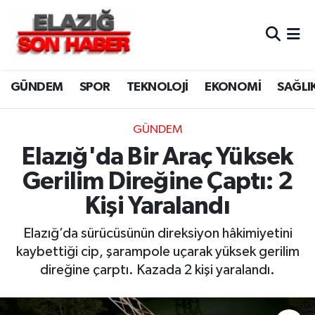
CANLI YAYIN
Merkez Hava Durumu
GÜNDEM
SPOR
TEKNOLOJİ
EKONOMİ
SAĞLI
ASAYİŞ
Merkez Trafik Yoğunluk Haritası
BİLİM VE TEKNOLOJİ
Süper Lig Puan Durumu ve Fikstür
GÜNDEM
Elazığ'da Bir Araç Yüksek
DÜNYA
Tüm Manşetler
Gerilim Direğine Çaptı: 2
EĞİTİM
Son Dakika Haberleri
Kişi Yaralandı
EKONOMİ
Haber Arşivi
Elazığ’da sürücüsünün direksiyon hâkimiyetini
kaybettiği cip, şarampole uçarak yüksek gerilim
ELAZIĞ
direğine çarptı. Kazada 2 kişi yaralandı.
GENEL