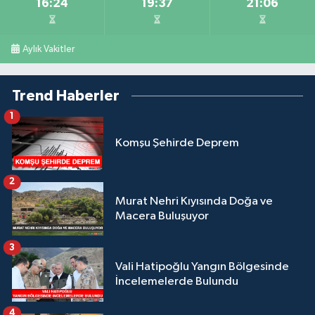
16:24
19:37
21:06
Aylık Vakitler
Trend Haberler
1
Komşu Şehirde Deprem
2
Murat Nehri Kıyısında Doğa ve
Macera Buluşuyor
3
Vali Hatipoğlu Yangın Bölgesinde
İncelemelerde Bulundu
4