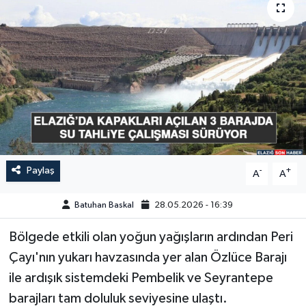
GÜNDEM
HABERDE İNSAN
KÜLTÜR-SANAT
MAGAZİN
MEDYA
Paylaş
-
+
A
A
ÖZEL HABER
Batuhan Baskal
28.05.2026 - 16:39
POLİTİKA
Bölgede etkili olan yoğun yağışların ardından Peri
Çayı'nın yukarı havzasında yer alan Özlüce Barajı
SAĞLIK
ile ardışık sistemdeki Pembelik ve Seyrantepe
barajları tam doluluk seviyesine ulaştı.
SİYASET