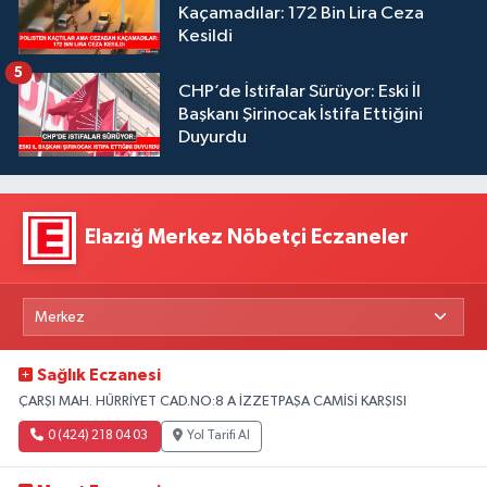
Kaçamadılar: 172 Bin Lira Ceza
Kesildi
5
CHP’de İstifalar Sürüyor: Eski İl
Başkanı Şirinocak İstifa Ettiğini
Duyurdu
Elazığ Merkez Nöbetçi Eczaneler
Sağlık Eczanesi
ÇARŞI MAH. HÜRRİYET CAD.NO:8 A İZZETPAŞA CAMİSİ KARŞISI
0 (424) 218 04 03
Yol Tarifi Al