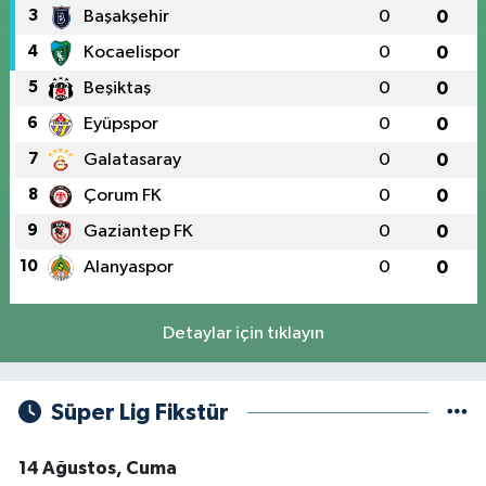
3
Başakşehir
0
0
4
Kocaelispor
0
0
5
Beşiktaş
0
0
6
Eyüpspor
0
0
7
Galatasaray
0
0
8
Çorum FK
0
0
9
Gaziantep FK
0
0
10
Alanyaspor
0
0
Detaylar için tıklayın
Süper Lig Fikstür
14 Ağustos, Cuma