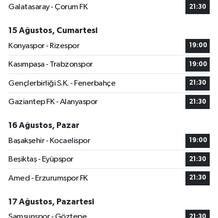
Galatasaray - Çorum FK
21:30
15 Ağustos, Cumartesi
Konyaspor - Rizespor
19:00
Kasımpaşa - Trabzonspor
19:00
Gençlerbirliği S.K. - Fenerbahçe
21:30
Gaziantep FK - Alanyaspor
21:30
16 Ağustos, Pazar
Başakşehir - Kocaelispor
19:00
Beşiktaş - Eyüpspor
21:30
Amed - Erzurumspor FK
21:30
17 Ağustos, Pazartesi
Samsunspor - Göztepe
21:30