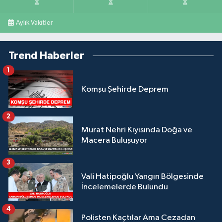
Aylık Vakitler
Trend Haberler
1
Komşu Şehirde Deprem
2
Murat Nehri Kıyısında Doğa ve
Macera Buluşuyor
3
Vali Hatipoğlu Yangın Bölgesinde
İncelemelerde Bulundu
4
Polisten Kaçtılar Ama Cezadan