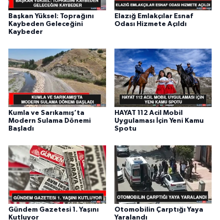
Başkan Yüksel: Toprağını
Elazığ Emlakçılar Esnaf
Kaybeden Geleceğini
Odası Hizmete Açıldı
Kaybeder
Kumla ve Sarıkamış’ta
HAYAT 112 Acil Mobil
Modern Sulama Dönemi
Uygulaması İçin Yeni Kamu
Başladı
Spotu
Gündem Gazetesi 1. Yaşını
Otomobilin Çarptığı Yaya
Kutluyor
Yaralandı