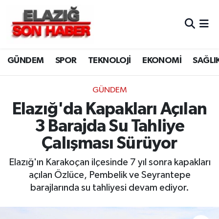
CANLI YAYIN
Merkez Hava Durumu
GÜNDEM
SPOR
TEKNOLOJİ
EKONOMİ
SAĞLI
ASAYİŞ
Merkez Trafik Yoğunluk Haritası
BİLİM VE TEKNOLOJİ
Süper Lig Puan Durumu ve Fikstür
GÜNDEM
Elazığ'da Kapakları Açılan
DÜNYA
Tüm Manşetler
3 Barajda Su Tahliye
EĞİTİM
Son Dakika Haberleri
Çalışması Sürüyor
EKONOMİ
Haber Arşivi
Elazığ'ın Karakoçan ilçesinde 7 yıl sonra kapakları
açılan Özlüce, Pembelik ve Seyrantepe
ELAZIĞ
barajlarında su tahliyesi devam ediyor.
GENEL