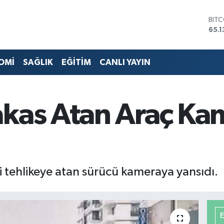
DOL
47,
EUR
55,
STE
OMİ
SAĞLIK
EĞİTİM
CANLI YAYIN
64,
GRA
664
BİS
akas Atan Araç Ka
13.7
BIT
65.1
i tehlikeye atan sürücü kameraya yansıdı.