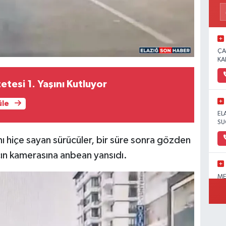
ÇA
KA
esi 1. Yaşını Kutluyor
üle
EL
SU
nı hiçe sayan sürücüler, bir süre sonra gözden
cın kamerasına anbean yansıdı.
ME
OL
PA