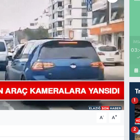
İMS
03:
T
1
-
+
A
A
2