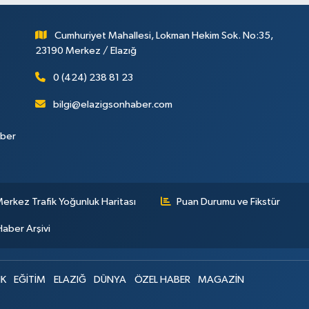
Cumhuriyet Mahallesi, Lokman Hekim Sok. No:35,
23190 Merkez / Elazığ
0 (424) 238 81 23
bilgi@elazigsonhaber.com
aber
erkez Trafik Yoğunluk Haritası
Puan Durumu ve Fikstür
Haber Arşivi
IK
EĞİTİM
ELAZIĞ
DÜNYA
ÖZEL HABER
MAGAZİN