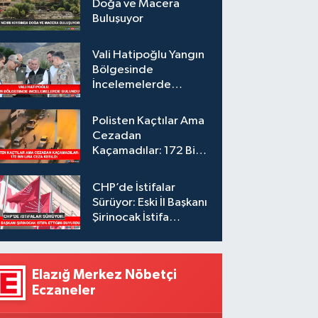
Doğa ve Macera
Buluşuyor
Vali Hatipoğlu Yangın
Bölgesinde
İncelemelerde
Bulundu
Polisten Kaçtılar Ama
Cezadan
Kaçamadılar: 172 Bin
Lira Ceza Kesildi
CHP’de İstifalar
Sürüyor: Eski İl Başkanı
Şirinocak İstifa
Ettiğini Duyurdu
Elazığ Merkez Nöbetçi
Eczaneler