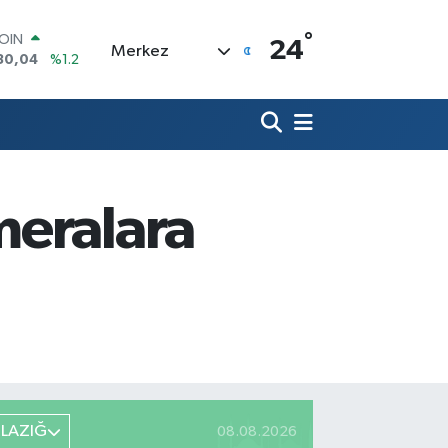
°
AR
24
Merkez
7106
%0.17
O
1652
%0.27
RLİN
4046
%0.35
M ALTIN
8.99
%2.59
T100
meralara
73
%-19
COIN
30,04
%1.2
ELAZIĞ
08.08.2026