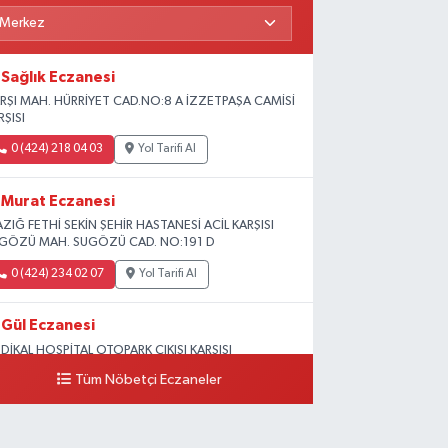
Sağlık Eczanesi
RŞI MAH. HÜRRİYET CAD.NO:8 A İZZETPAŞA CAMİSİ
RŞISI
0 (424) 218 04 03
Yol Tarifi Al
Murat Eczanesi
AZIĞ FETHİ SEKİN ŞEHİR HASTANESİ ACİL KARŞISI
GÖZÜ MAH. SUGÖZÜ CAD. NO:191 D
0 (424) 234 02 07
Yol Tarifi Al
Gül Eczanesi
DİKAL HOSPİTAL OTOPARK ÇIKIŞI KARŞISI
GUNLAR MAH. ADALET SOK.NO:70 B (MEDİKAL
Tüm Nöbetçi Eczaneler
RK HASTANESİ ARKASI OTOPARK ÇIKIŞI KARŞISI)
0 (424) 236 52 18
Yol Tarifi Al