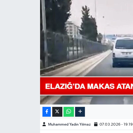
GÜNDEM
HABERDE İNSAN
KÜLTÜR-SANAT
MAGAZİN
MEDYA
ÖZEL HABER
POLİTİKA
SAĞLIK
Muhammed Yadin Yılmaz
07.03.2026 - 19:19
SİYASET