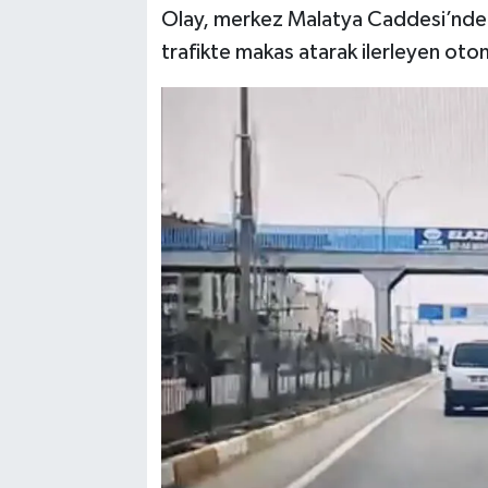
Olay, merkez Malatya Caddesi’nde 
SPOR
trafikte makas atarak ilerleyen otomo
TEKNOLOJİ
YAŞAM