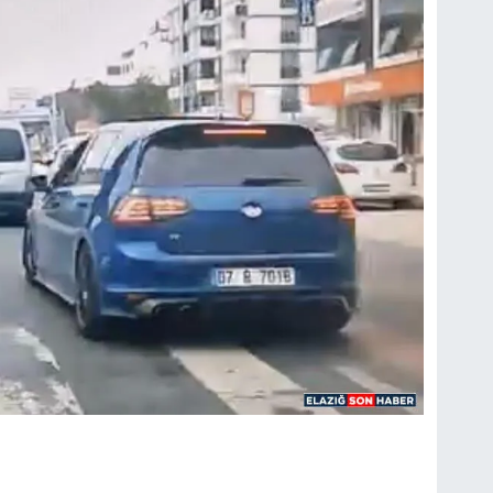
FI
IŞ
No