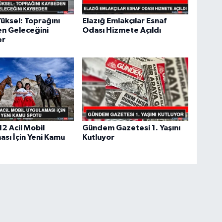
üksel: Toprağını
Elazığ Emlakçılar Esnaf
n Geleceğini
Odası Hizmete Açıldı
er
2 Acil Mobil
Gündem Gazetesi 1. Yaşını
sı İçin Yeni Kamu
Kutluyor