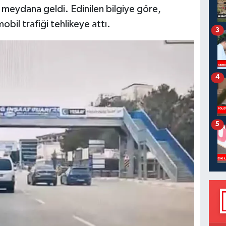
meydana geldi. Edinilen bilgiye göre,
bil trafiği tehlikeye attı.
3
4
5