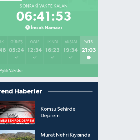
SONRAKI VAKTE KALAN
06:41:52
İmsak Namazı
AK
GÜNEŞ
ÖĞLE
İKINDI
AKŞAM
YATSI
48
05:24
12:34
16:23
19:34
21:03
Aylık Vakitler
rend Haberler
Komşu Şehirde
Deprem
Murat Nehri Kıyısında