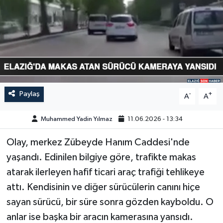
GÜNDEM
HABERDE İNSAN
KÜLTÜR-SANAT
MAGAZİN
Paylaş
-
+
A
A
MEDYA
Muhammed Yadin Yılmaz
11.06.2026 - 13:34
Olay, merkez Zübeyde Hanım Caddesi'nde
ÖZEL HABER
yaşandı. Edinilen bilgiye göre, trafikte makas
POLİTİKA
atarak ilerleyen hafif ticari araç trafiği tehlikeye
attı. Kendisinin ve diğer sürücülerin canını hiçe
SAĞLIK
sayan sürücü, bir süre sonra gözden kayboldu. O
anlar ise başka bir aracın kamerasına yansıdı.
SİYASET