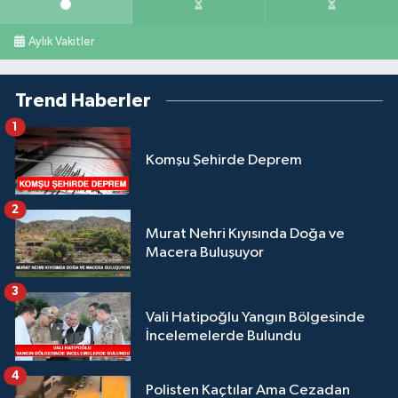
Aylık Vakitler
Trend Haberler
1
Komşu Şehirde Deprem
2
Murat Nehri Kıyısında Doğa ve
Macera Buluşuyor
3
Vali Hatipoğlu Yangın Bölgesinde
İncelemelerde Bulundu
4
Polisten Kaçtılar Ama Cezadan