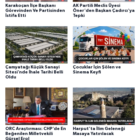
Karakoçan İlçe Başkanı
AK Partili Meclis Üyesi
Görevinden Ve Partisinden
Öner'den Başkan Çadırcı'ya
İstifa Etti
Tepki
Çamyatağı Küçük Sanayi
Çocuklar İçin Şölen ve
Sitesi’nde İhale Tarihi Belli
Sinema Keyfi
Oldu
ORC Araştırması: CHP’de En
Harput’ta İlim Geleneği
Beğenilen Milletvekili
Masaya Yatırılacak
Gürsel Erol