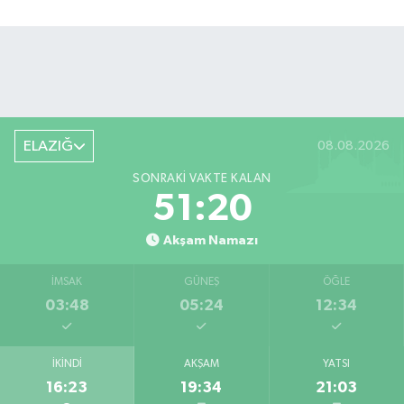
ELAZIĞ
08.08.2026
SONRAKI VAKTE KALAN
51:19
Akşam Namazı
İMSAK
GÜNEŞ
ÖĞLE
03:48
05:24
12:34
İKINDI
AKŞAM
YATSI
16:23
19:34
21:03