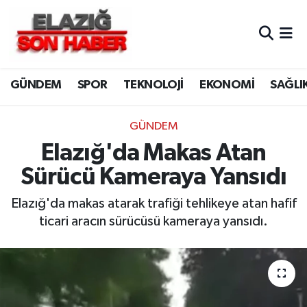
CANLI YAYIN
Merkez Hava Durumu
GÜNDEM
SPOR
TEKNOLOJİ
EKONOMİ
SAĞLI
ASAYİŞ
Merkez Trafik Yoğunluk Haritası
BİLİM VE TEKNOLOJİ
Süper Lig Puan Durumu ve Fikstür
GÜNDEM
Elazığ'da Makas Atan
DÜNYA
Tüm Manşetler
Sürücü Kameraya Yansıdı
EĞİTİM
Son Dakika Haberleri
Elazığ'da makas atarak trafiği tehlikeye atan hafif
ticari aracın sürücüsü kameraya yansıdı.
EKONOMİ
Haber Arşivi
ELAZIĞ
GENEL