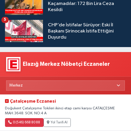
Kaçamadılar: 172 Bin Lira Ceza
Kesildi
5
CHP’de İstifalar Sürüyor: Eski İl
Başkanı Şirinocak İstifa Ettiğini
Duyurdu
Elazığ Merkez Nöbetçi Eczaneler
Çatalçeşme Eczanesi
Doğukent Çatalçeşme Tokileri ikinci etap cami karşısı ÇATALÇEŞME
MAH.3648. SOK. NO:4 A
0 (546) 668 80 88
Yol Tarifi Al