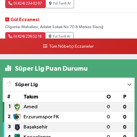
0 (424) 234 02 07
Yol Tarifi Al
Gül Eczanesi
Olgunlar Mahallesi, Adalet Sokak No:70 B Merkez Elazığ
0 (424) 236 52 18
Yol Tarifi Al
Tüm Nöbetçi Eczaneler
Yıldız Eczanesi
Üniversite Mahallesi, Yunus Emre Bulvarı, No:2 A Merkez Elazığ
Süper Lig Puan Durumu
0 (424) 236 61 40
Yol Tarifi Al
Süper Lig
#
Takım
O
P
1
Amed
0
0
2
Erzurumspor FK
0
0
3
Başakşehir
0
0
4