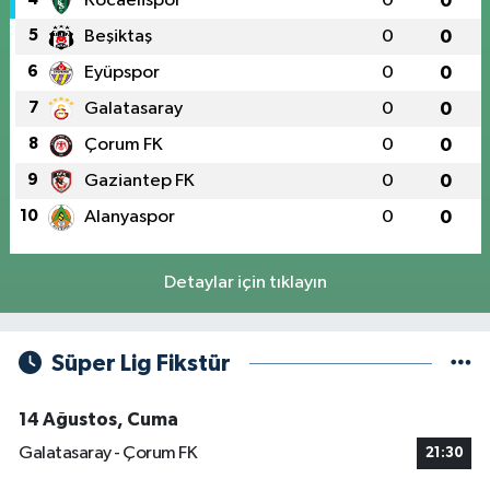
Kocaelispor
0
0
5
Beşiktaş
0
0
6
Eyüpspor
0
0
7
Galatasaray
0
0
8
Çorum FK
0
0
9
Gaziantep FK
0
0
10
Alanyaspor
0
0
Detaylar için tıklayın
Süper Lig Fikstür
14 Ağustos, Cuma
Galatasaray - Çorum FK
21:30