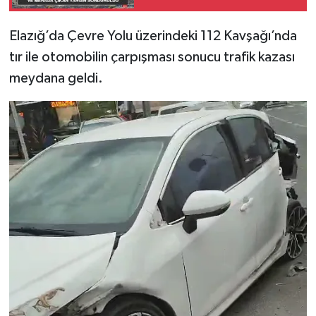
SPOR
Elazığ’da Çevre Yolu üzerindeki 112 Kavşağı’nda
tır ile otomobilin çarpışması sonucu trafik kazası
TEKNOLOJİ
meydana geldi.
YAŞAM