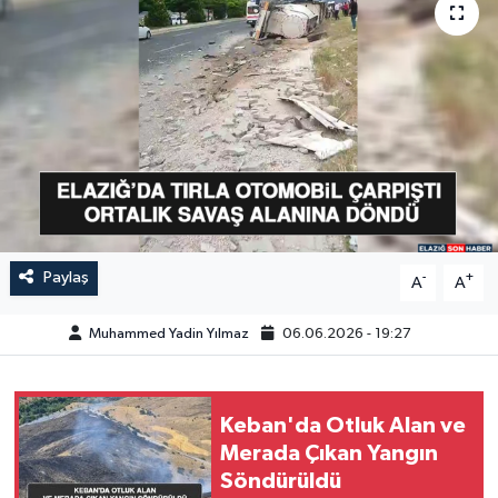
GÜNDEM
HABERDE İNSAN
KÜLTÜR-SANAT
MAGAZİN
MEDYA
Paylaş
-
+
A
A
ÖZEL HABER
Muhammed Yadin Yılmaz
06.06.2026 - 19:27
POLİTİKA
Keban'da Otluk Alan ve
SAĞLIK
Merada Çıkan Yangın
Söndürüldü
SİYASET