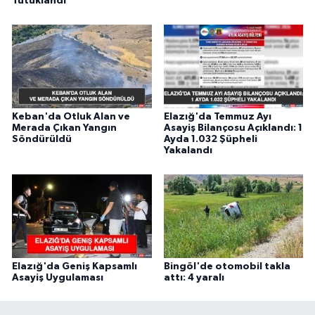
Tutuklandı
Keban'da Otluk Alan ve
Elazığ'da Temmuz Ayı
Merada Çıkan Yangın
Asayiş Bilançosu Açıklandı: 1
Söndürüldü
Ayda 1.032 Şüpheli
Yakalandı
Elazığ'da Geniş Kapsamlı
Bingöl'de otomobil takla
Asayiş Uygulaması
attı: 4 yaralı