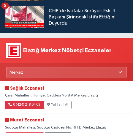
5
CHP’de İstifalar Sürüyor: Eski İl
Başkanı Şirinocak İstifa Ettiğini
Duyurdu
Elazığ Merkez Nöbetçi Eczaneler
Sağlık Eczanesi
Çarşı Mahallesi, Hürriyet Caddesi No:8 A Merkez Elazığ
0 (424) 218 04 03
Yol Tarifi Al
Murat Eczanesi
Sugözü Mahallesi, Sugözü Caddesi No:191 D Merkez Elazığ