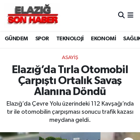
CANLI YAYIN
Merkez Hava Durumu
GÜNDEM
SPOR
TEKNOLOJİ
EKONOMİ
SAĞLI
ASAYİŞ
Merkez Trafik Yoğunluk Haritası
BİLİM VE TEKNOLOJİ
Süper Lig Puan Durumu ve Fikstür
ASAYİŞ
Elazığ’da Tırla Otomobil
DÜNYA
Tüm Manşetler
Çarpıştı Ortalık Savaş
EĞİTİM
Son Dakika Haberleri
Alanına Döndü
EKONOMİ
Haber Arşivi
Elazığ’da Çevre Yolu üzerindeki 112 Kavşağı’nda
tır ile otomobilin çarpışması sonucu trafik kazası
ELAZIĞ
meydana geldi.
GENEL