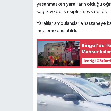
yaşanmazken yaralıların olduğu öğre
sağlık ve polis ekipleri sevk edildi.
SPOR
Yaralılar ambulanslarla hastaneye kald
TEKNOLOJİ
inceleme başlatıldı.
YAŞAM
Bingöl'de 16 
Mahsur kalan
İçeriği Görünt