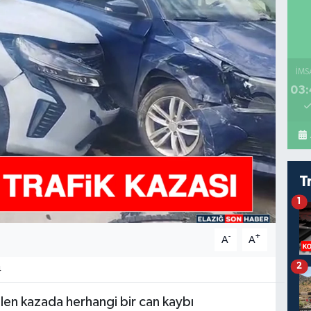
İMS
03:
T
1
-
+
A
A
2
4
len kazada herhangi bir can kaybı