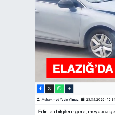
GÜNDEM
HABERDE İNSAN
KÜLTÜR-SANAT
MAGAZİN
MEDYA
ÖZEL HABER
POLİTİKA
Muhammed Yadin Yılmaz
23.05.2026 - 15:3
SAĞLIK
Edinilen bilgilere göre, meydana ge
SİYASET