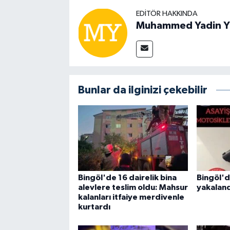
EDITÖR HAKKINDA
Muhammed Yadin Y
Bunlar da ilginizi çekebilir
Bingöl'de 16 dairelik bina
Bingöl'd
alevlere teslim oldu: Mahsur
yakaland
kalanları itfaiye merdivenle
kurtardı