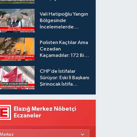
Vali Hatipoğlu Yangın
Bölgesinde
İncelemelerde
Bulundu
Polisten Kaçtılar Ama
Cezadan
Kaçamadılar: 172 Bin
Lira Ceza Kesildi
CHP’de İstifalar
Sürüyor: Eski İl Başkanı
Şirinocak İstifa
Ettiğini Duyurdu
Elazığ Merkez Nöbetçi
Eczaneler