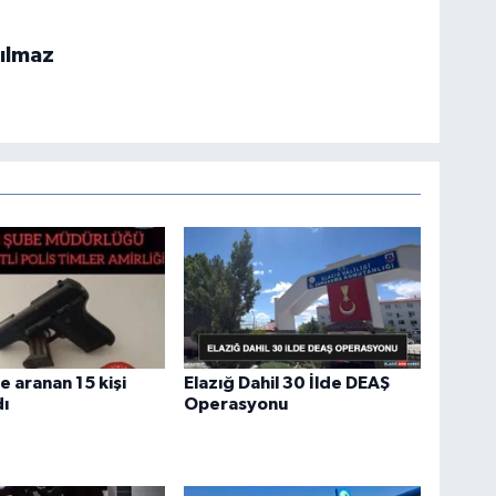
FI
IŞ
ılmaz
No
e aranan 15 kişi
Elazığ Dahil 30 İlde DEAŞ
ı
Operasyonu