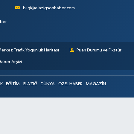
bilgi@elazigsonhaber.com
aber
erkez Trafik Yoğunluk Haritası
Puan Durumu ve Fikstür
Haber Arşivi
IK
EĞİTİM
ELAZIĞ
DÜNYA
ÖZEL HABER
MAGAZİN