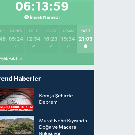
06:13:58
İmsak Namazı
AK
GÜNEŞ
ÖĞLE
İKINDI
AKŞAM
YATSI
48
05:24
12:34
16:23
19:34
21:03
Aylık Vakitler
rend Haberler
Komşu Şehirde
Deprem
Murat Nehri Kıyısında
Doğa ve Macera
Buluşuyor