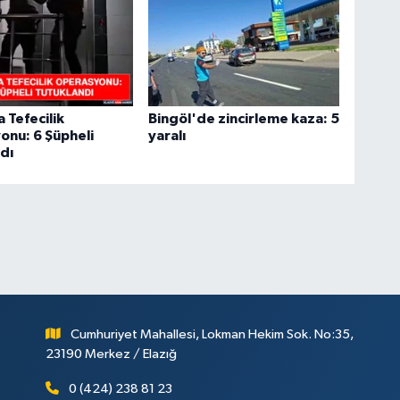
 Tefecilik
Bingöl'de zincirleme kaza: 5
nu: 6 Şüpheli
yaralı
dı
Cumhuriyet Mahallesi, Lokman Hekim Sok. No:35,
23190 Merkez / Elazığ
0 (424) 238 81 23