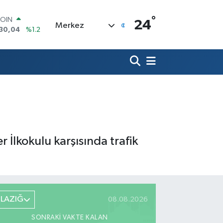
°
COIN
24
Merkez
130,04
%1.2
LAR
7436
%0.18
RO
2510
%0.32
RLİN
4811
%0.38
M ALTIN
8.99
%2.59
T100
773
%-19
 İlkokulu karşısında trafik
ELAZIĞ
08.08.2026
SONRAKI VAKTE KALAN