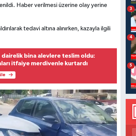
nildi. Haber verilmesi üzerine olay yerine
3
ırılarak tedavi altına alınırken, kazayla ilgili
4
dairelik bina alevlere teslim oldu:
ları itfaiye merdivenle kurtardı
5
üle