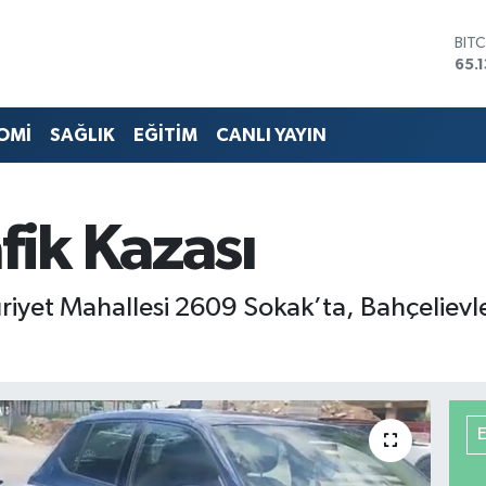
BIT
65.
DO
47,
EU
OMİ
SAĞLIK
EĞİTİM
CANLI YAYIN
55,
STE
64,
GRA
fik Kazası
664
BİS
13.
iyet Mahallesi 2609 Sokak’ta, Bahçelievler