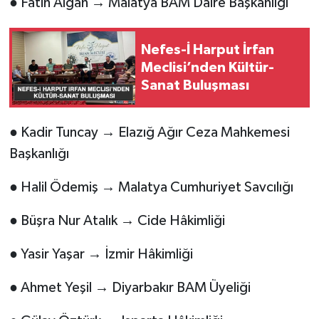
● Fatih Algan → Malatya BAM Daire Başkanlığı
Nefes-İ Harput İrfan
Meclisi’nden Kültür-
Sanat Buluşması
● Kadir Tuncay → Elazığ Ağır Ceza Mahkemesi
Başkanlığı
● Halil Ödemiş → Malatya Cumhuriyet Savcılığı
● Büşra Nur Atalık → Cide Hâkimliği
● Yasir Yaşar → İzmir Hâkimliği
● Ahmet Yeşil → Diyarbakır BAM Üyeliği