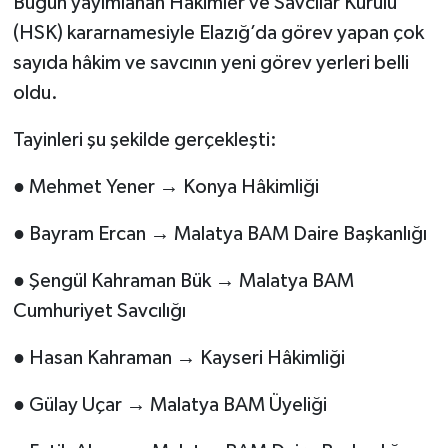
Bugün yayımlanan Hâkimler ve Savcılar Kurulu
(HSK) kararnamesiyle Elazığ’da görev yapan çok
SPOR
sayıda hâkim ve savcının yeni görev yerleri belli
oldu.
TEKNOLOJİ
Tayinleri şu şekilde gerçekleşti:
YAŞAM
● Mehmet Yener → Konya Hâkimliği
● Bayram Ercan → Malatya BAM Daire Başkanlığı
● Şengül Kahraman Bük → Malatya BAM
Cumhuriyet Savcılığı
● Hasan Kahraman → Kayseri Hâkimliği
● Gülay Uçar → Malatya BAM Üyeliği