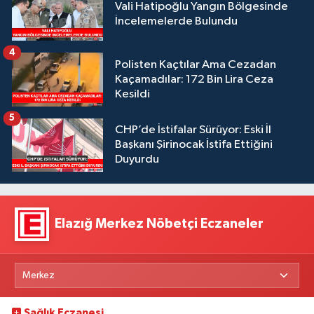
Vali Hatipoğlu Yangın Bölgesinde
İncelemelerde Bulundu
4
Polisten Kaçtılar Ama Cezadan
Kaçamadılar: 172 Bin Lira Ceza
Kesildi
5
CHP’de İstifalar Sürüyor: Eski İl
Başkanı Şirinocak İstifa Ettiğini
Duyurdu
Elazığ Merkez Nöbetçi Eczaneler
Sağlık Eczanesi