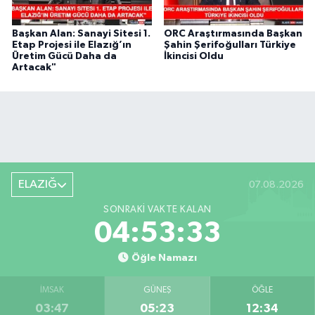
Başkan Alan: Sanayi Sitesi 1.
ORC Araştırmasında Başkan
Etap Projesi ile Elazığ’ın
Şahin Şerifoğulları Türkiye
Üretim Gücü Daha da
İkincisi Oldu
Artacak"
ELAZIĞ
07.08.2026
SONRAKI VAKTE KALAN
04:53:33
Öğle Namazı
İMSAK
GÜNEŞ
ÖĞLE
03:47
05:23
12:34