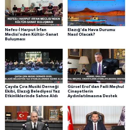
Nefes-İ Harput İrfan
Elazığ’da Hava Durumu
Meclisi’nden Kültür-Sanat
Nasıl Olacak?
Buluşması
Çayda Çıra Musiki Derneği
Gürsel Erol’dan Faili Meçhul
Ekibi, Elazığ Belediyesi Yaz
Cinayetlerin
Etkinliklerinde Sahne Aldı
Aydınlatılmasına Destek