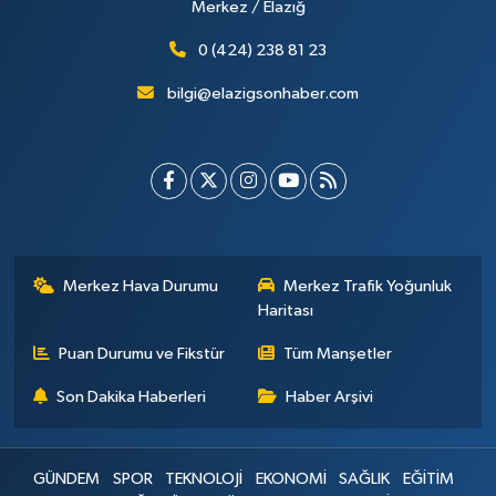
Merkez / Elazığ
0 (424) 238 81 23
bilgi@elazigsonhaber.com
Merkez Hava Durumu
Merkez Trafik Yoğunluk
Haritası
Puan Durumu ve Fikstür
Tüm Manşetler
Son Dakika Haberleri
Haber Arşivi
GÜNDEM
SPOR
TEKNOLOJİ
EKONOMİ
SAĞLIK
EĞİTİM