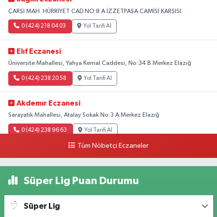
ÇARŞI MAH. HÜRRİYET CAD.NO:8 A İZZETPAŞA CAMİSİ KARŞISI
0 (424) 218 04 03
Yol Tarifi Al
Elıf Eczanesi
Üniversite Mahallesi, Yahya Kemal Caddesi, No:34 B Merkez Elazığ
0 (424) 238 20 58
Yol Tarifi Al
Akdemır Eczanesi
Sarayatik Mahallesi, Atalay Sokak No:3 A Merkez Elazığ
0 (424) 238 96 63
Yol Tarifi Al
Tüm Nöbetçi Eczaneler
Kovancılar Eczanesi
Doğukent Mahallesi, Prof.Dr.Naci Görür Bulvarı No:44 A Merkez Elazığ
Süper Lig Puan Durumu
0 (424) 233 10 11
Yol Tarifi Al
Süper Lig
Hande Eczanesi