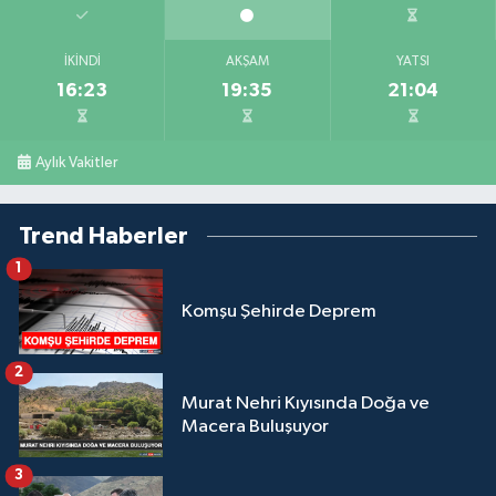
İKINDI
AKŞAM
YATSI
16:23
19:35
21:04
Aylık Vakitler
Trend Haberler
1
Komşu Şehirde Deprem
2
Murat Nehri Kıyısında Doğa ve
Macera Buluşuyor
3