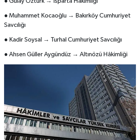
● Gülay Öztürk → Isparta Hâkimliği
● Muhammet Kocaoğlu → Bakırköy Cumhuriyet
Savcılığı
● Kadir Soysal → Turhal Cumhuriyet Savcılığı
● Ahsen Güller Aygündüz → Altınözü Hâkimliği