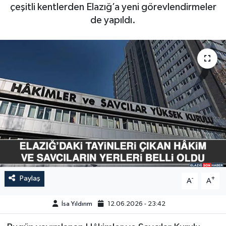
çeşitli kentlerden Elazığ’a yeni görevlendirmeler
GÜNDEM
de yapıldı.
HABERDE İNSAN
KÜLTÜR-SANAT
MAGAZİN
MEDYA
ÖZEL HABER
POLİTİKA
Paylaş
-
+
A
A
SAĞLIK
İsa Yıldırım
12.06.2026 - 23:42
SİYASET