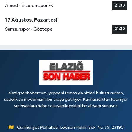
Amed - Erzurumspor FK
21:30
FIRAT ÜNÜVERSİTESİ HASTANESİNİN KARŞISI TRAFİK IŞIKLARININ YANI
Üniversite Mah.Yunus Emre Bulvarı No:2 A
17 Ağustos, Pazartesi
0 (424) 236 61 40
Yol Tarifi Al
Samsunspor - Göztepe
21:30
elazigsonhabercom, yepyeni temasıyla sizleri buluştururken,
sadelik ve modernizmi bir araya getiriyor. Karmaşıklıktan kaçınıyor
ve insanlara haber okuyabilecekleri bir altyapı sunuyor.
Cumhuriyet Mahallesi, Lokman Hekim Sok. No:35, 23190