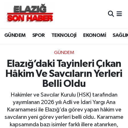
CANLI YAYIN
Merkez Hava Durumu
GÜNDEM
SPOR
TEKNOLOJİ
EKONOMİ
SAĞLI
ASAYİŞ
Merkez Trafik Yoğunluk Haritası
BİLİM VE TEKNOLOJİ
Süper Lig Puan Durumu ve Fikstür
GÜNDEM
Elazığ’daki Tayinleri Çıkan
DÜNYA
Tüm Manşetler
Hâkim Ve Savcıların Yerleri
EĞİTİM
Son Dakika Haberleri
Belli Oldu
EKONOMİ
Haber Arşivi
Hakimler ve Savcılar Kurulu (HSK) tarafından
yayımlanan 2026 yılı Adli ve İdari Yargı Ana
ELAZIĞ
Kararnamesi ile Elazığ’da görev yapan hâkim ve
savcıların yeni görev yerleri belli oldu. Kararname
GENEL
kapsamında bazı isimler farklı illere atanırken,