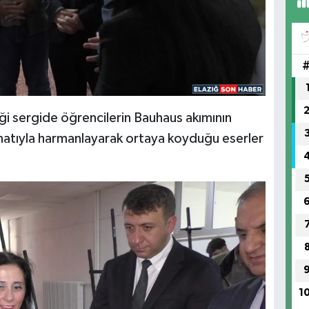
(H
SA
ği sergide öğrencilerin Bauhaus akımının
sanatıyla harmanlayarak ortaya koyduğu eserler
1