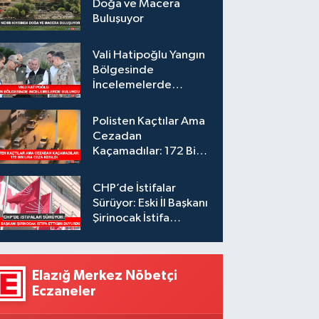
Doğa ve Macera
Buluşuyor
Vali Hatipoğlu Yangın
Bölgesinde
İncelemelerde
Bulundu
Polisten Kaçtılar Ama
Cezadan
Kaçamadılar: 172 Bin
Lira Ceza Kesildi
CHP’de İstifalar
Sürüyor: Eski İl Başkanı
Şirinocak İstifa
Ettiğini Duyurdu
Elazığ Merkez Nöbetçi
Eczaneler