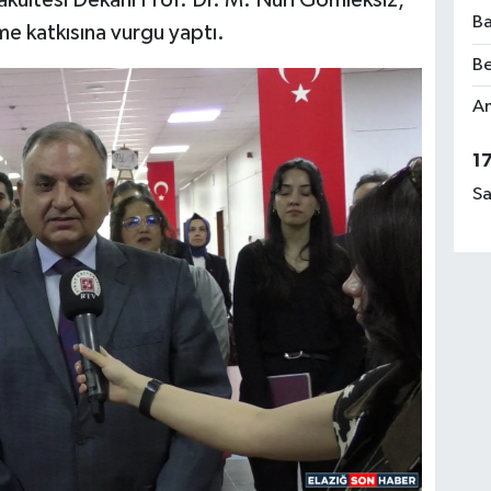
Fakültesi Dekanı Prof. Dr. M. Nuri Gömleksiz,
Ba
me katkısına vurgu yaptı.
Be
Am
1
Sa