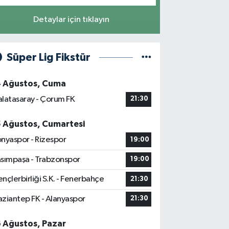
Detaylar için tıklayın
Süper Lig Fikstür
4 Ağustos, Cuma
latasaray - Çorum FK
21:30
5 Ağustos, Cumartesi
nyaspor - Rizespor
19:00
sımpaşa - Trabzonspor
19:00
nçlerbirliği S.K. - Fenerbahçe
21:30
ziantep FK - Alanyaspor
21:30
6 Ağustos, Pazar