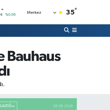
°
35
Merkez
00
%0.1
N
38
%0.21
ALTIN
4
%0.32
0
%48
IN
de Bauhaus
2,05
%0.69
R
86
%0.06
dı
ı.
ELAZIĞ
06.08.2026