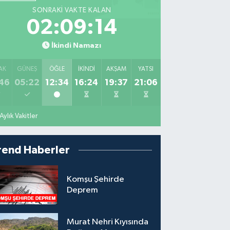
SONRAKI VAKTE KALAN
02:09:12
İkindi Namazı
AK
GÜNEŞ
ÖĞLE
İKINDI
AKŞAM
YATSI
46
05:22
12:34
16:24
19:37
21:06
Aylık Vakitler
rend Haberler
Komşu Şehirde
Deprem
Murat Nehri Kıyısında