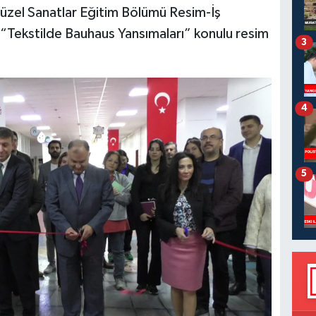
 Güzel Sanatlar Eğitim Bölümü Resim-İş
 “Tekstilde Bauhaus Yansımaları” konulu resim
3
4
5