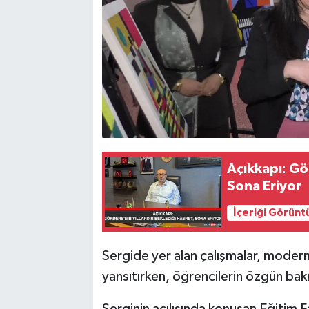
Açıkkapı: Gö
Sona Eriyor
İçeriği Görünt
Sergide yer alan çalışmalar, modern s
yansıtırken, öğrencilerin özgün bakı