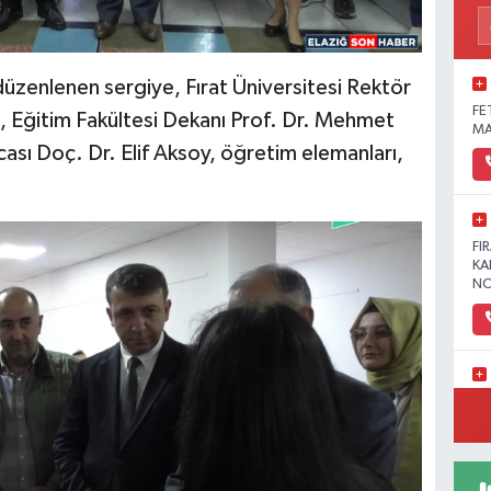
düzenlenen sergiye, Fırat Üniversitesi Rektör
FE
, Eğitim Fakültesi Dekanı Prof. Dr. Mehmet
MA
sı Doç. Dr. Elif Aksoy, öğretim elemanları,
FI
KA
NO
YE
MA