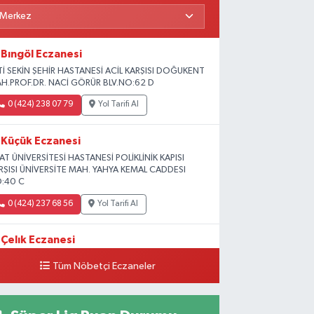
Bıngöl Eczanesi
Tİ SEKİN ŞEHİR HASTANESİ ACİL KARŞISI DOĞUKENT
H.PROF.DR. NACİ GÖRÜR BLV.NO:62 D
0 (424) 238 07 79
Yol Tarifi Al
Küçük Eczanesi
RAT ÜNİVERSİTESİ HASTANESİ POLİKLİNİK KAPISI
RŞISI ÜNİVERSİTE MAH. YAHYA KEMAL CADDESI
:40 C
0 (424) 237 68 56
Yol Tarifi Al
Çelık Eczanesi
MİŞLİK TOKİ 1. ETAP CAMİİ KARŞISI GÜNEYKENT
Tüm Nöbetçi Eczaneler
H. 19730 SOK. NO:6 A
0 (424) 236 63 34
Yol Tarifi Al