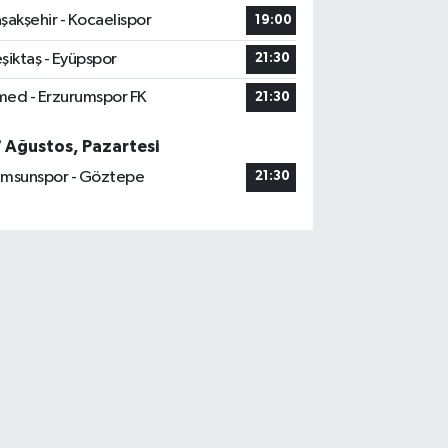
şakşehir - Kocaelispor
19:00
şiktaş - Eyüpspor
21:30
ed - Erzurumspor FK
21:30
7 Ağustos, Pazartesi
msunspor - Göztepe
21:30