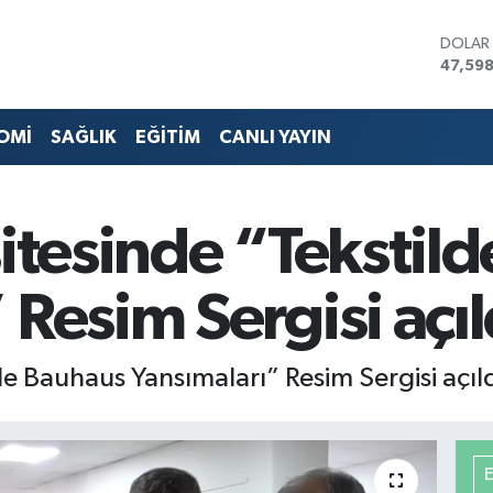
EURO
55,07
STERLİ
64,24
GRAM 
OMİ
SAĞLIK
EĞİTİM
CANLI YAYIN
6513.9
BİST10
13.768
BITCO
sitesinde “Tekstil
64.60
DOLA
47,59
 Resim Sergisi açıl
de Bauhaus Yansımaları” Resim Sergisi açıld