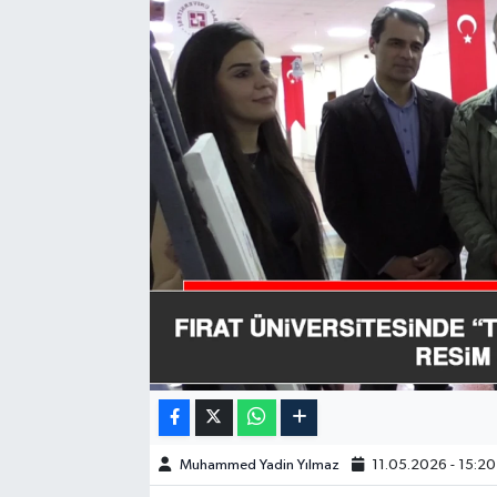
GÜNDEM
HABERDE İNSAN
KÜLTÜR-SANAT
MAGAZİN
MEDYA
ÖZEL HABER
POLİTİKA
SAĞLIK
Muhammed Yadin Yılmaz
11.05.2026 - 15:20
SİYASET