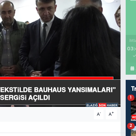
İMS
03:
T
1
-
+
A
A
2