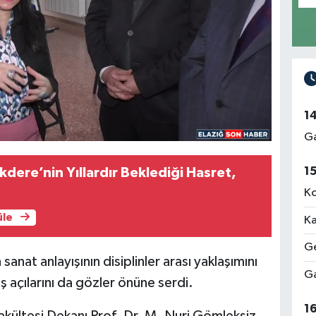
1
Ga
1
kdere’nin Yıllardır Beklediği Hasret,
Ko
üle
Ka
Ge
anat anlayışının disiplinler arası yaklaşımını
Ga
ş açılarını da gözler önüne serdi.
1