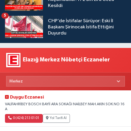
Kesildi
5
CHP’de İstifalar Sürüyor: Eski İl
Başkanı Şirinocak İstifa Ettiğini
Duyurdu
Elazığ Merkez Nöbetçi Eczaneler
Duygu Eczanesi
VALİFAHRİBEY BOSCH BAYİİ ARA SOKAĞI NAİLBEY MAH.AKIN SOK.NO:16
A
0 (424) 213 01 01
Yol Tarifi Al