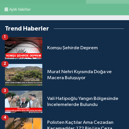
Aylık Vakitler
Trend Haberler
1
Komşu Şehirde Deprem
2
Murat Nehri Kıyısında Doğa ve
Macera Buluşuyor
3
Vali Hatipoğlu Yangın Bölgesinde
İncelemelerde Bulundu
4
Polisten Kaçtılar Ama Cezadan
Kaçamadılar: 172 Bin Lira Ceza