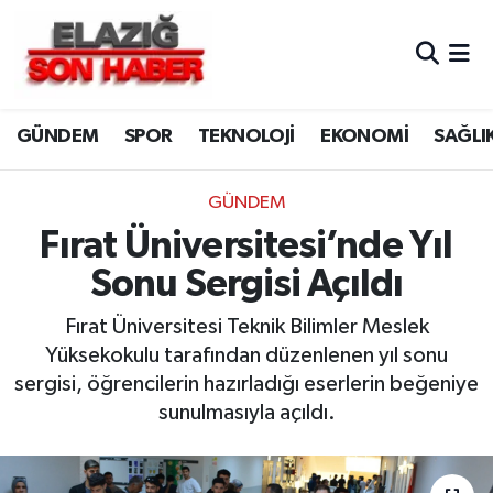
CANLI YAYIN
Merkez Hava Durumu
GÜNDEM
SPOR
TEKNOLOJİ
EKONOMİ
SAĞLI
ASAYİŞ
Merkez Trafik Yoğunluk Haritası
BİLİM VE TEKNOLOJİ
Süper Lig Puan Durumu ve Fikstür
GÜNDEM
Fırat Üniversitesi’nde Yıl
DÜNYA
Tüm Manşetler
Sonu Sergisi Açıldı
EĞİTİM
Son Dakika Haberleri
Fırat Üniversitesi Teknik Bilimler Meslek
Yüksekokulu tarafından düzenlenen yıl sonu
EKONOMİ
Haber Arşivi
sergisi, öğrencilerin hazırladığı eserlerin beğeniye
sunulmasıyla açıldı.
ELAZIĞ
GENEL