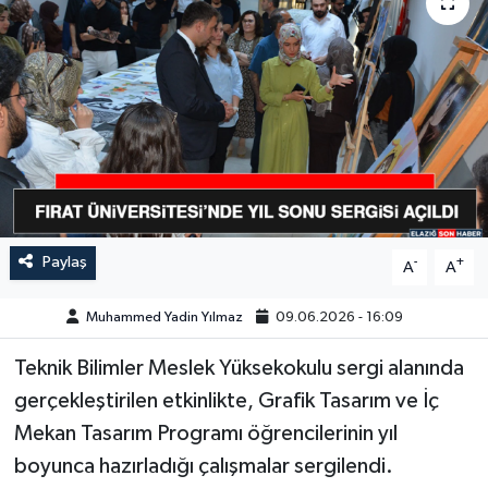
GÜNDEM
HABERDE İNSAN
KÜLTÜR-SANAT
MAGAZİN
MEDYA
Paylaş
-
+
A
A
ÖZEL HABER
Muhammed Yadin Yılmaz
09.06.2026 - 16:09
Teknik Bilimler Meslek Yüksekokulu sergi alanında
POLİTİKA
gerçekleştirilen etkinlikte, Grafik Tasarım ve İç
SAĞLIK
Mekan Tasarım Programı öğrencilerinin yıl
boyunca hazırladığı çalışmalar sergilendi.
SİYASET