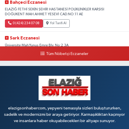
Bahçeci Eczanesi
ELAZIĞ FETHİ SEKİN ŞEHİR HASTANESİ POLİKLİNİKLER KARŞISI
DOĞUKENT MAH.AHMET YESEVİ CAD.NO:11 AE
0 (424) 234 07 08
Yol Tarifi Al
Sark Eczanesi
Üniversite Mah.Yunus Emre Blv. No:2 3A
Tüm Nöbetçi Eczaneler
0 (424) 212 49 34
Yol Tarifi Al
Irmak Eczanesi
BELEDİYE KARŞISI ÖZTUNÇ AVM 300 METRE AŞAĞI CADDE Sürsürü
Mahallesi ŞEHİT MİMAR F. MEHMET BAKAR SOKAĞI NO:41
0 (424) 248 11 22
Yol Tarifi Al
elazigsonhabercom, yepyeni temasıyla sizleri buluştururken,
sadelik ve modernizmi bir araya getiriyor. Karmaşıklıktan kaçınıyor
ve insanlara haber okuyabilecekleri bir altyapı sunuyor.