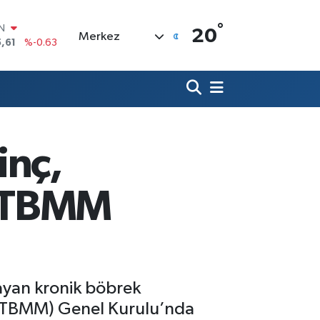
°
R
20
Merkez
04
%0
06
%-0.08
N
43
%0
ALTIN
40
%0.45
00
inç,
%70
IN
,61
%-0.63
u TBMM
şayan kronik böbrek
si (TBMM) Genel Kurulu’nda