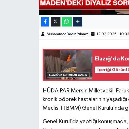
SPOR
TEKNOLOJİ
Muhammed Yadin Yılmaz
12.02.2026 - 10:3
YAŞAM
Elazığ'da Ko
İçeriği Görünt
HÜDA PAR Mersin Milletvekili Faruk
kronik böbrek hastalarının yaşadığı 
Meclisi (TBMM) Genel Kurulu’nda g
Genel Kurul’da yaptığı konuşmada, M