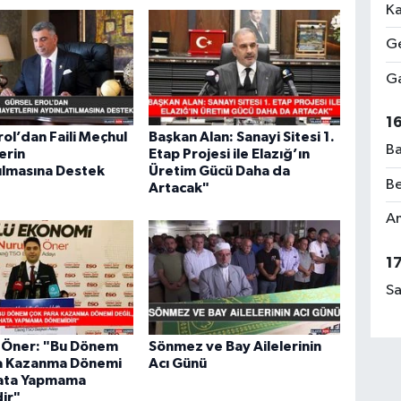
Ka
Ge
Ga
1
rol’dan Faili Meçhul
Başkan Alan: Sanayi Sitesi 1.
Ba
erin
Etap Projesi ile Elazığ’ın
ılmasına Destek
Üretim Gücü Daha da
Be
Artacak"
Am
1
Sa
h Öner: "Bu Dönem
Sönmez ve Bay Ailelerinin
a Kazanma Dönemi
Acı Günü
Hata Yapmama
ir"