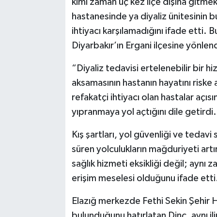
kimi zaman üç kez ilçe dışına gitmek
hastanesinde ya diyaliz ünitesinin 
ihtiyacı karşılamadığını ifade etti.
Diyarbakır’ın Ergani ilçesine yönlend
“Diyaliz tedavisi ertelenebilir bir h
aksamasının hastanın hayatını riske a
refakatçi ihtiyacı olan hastalar açıs
yıpranmaya yol açtığını dile getirdi.
Kış şartları, yol güvenliği ve tedavi
süren yolculukların mağduriyeti artı
sağlık hizmeti eksikliği değil; aynı
erişim meselesi olduğunu ifade etti
Elazığ merkezde Fethi Sekin Şehir Ha
bulunduğunu hatırlatan Dinç, aynı ili