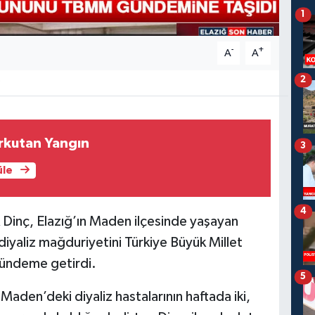
1
-
+
A
A
2
3
rkutan Yangın
3
üle
4
 Dinç, Elazığ’ın Maden ilçesinde yaşayan
diyaliz mağduriyetini Türkiye Büyük Millet
ündeme getirdi.
5
aden’deki diyaliz hastalarının haftada iki,