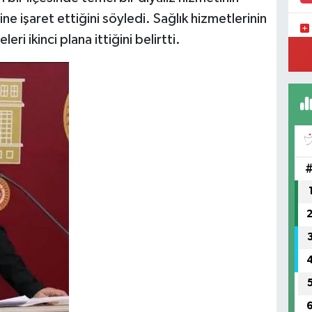
e işaret ettiğini söyledi. Sağlık hizmetlerinin
ri ikinci plana ittiğini belirtti.
YE
MA
(H
SA