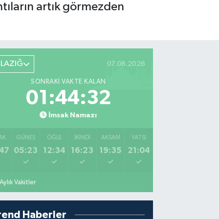
ntıların artık görmezden
ELAZIĞ
07.08.2026
SONRAKI VAKTE KALAN
01:44:31
İmsak Namazı
AK
GÜNEŞ
ÖĞLE
İKINDI
AKŞAM
YATSI
47
05:23
12:34
16:23
19:35
21:04
Aylık Vakitler
rend Haberler