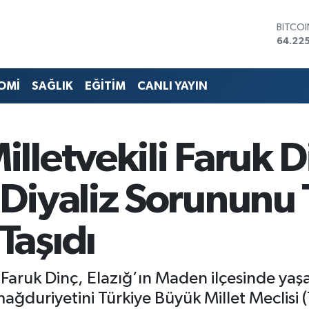
DOLA
47,67
EURO
55,04
STERLİ
OMİ
SAĞLIK
EĞİTİM
CANLI YAYIN
64,21
GRAM 
6510.
BİST1
letvekili Faruk D
13.799
BITCO
64.225
 Diyaliz Sorunun
aşıdı
 Faruk Dinç, Elazığ’ın Maden ilçesinde ya
 mağduriyetini Türkiye Büyük Millet Mecli