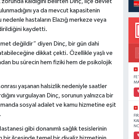
 zorunda kaldığını belirten Dinç, ilçe devlet
bulunmadığını ya da mevcut kapasitenin
 Bu nedenle hastaların Elazığ merkeze veya
irildiğini kaydetti.
izmet değildir” diyen Dinç, bir gün dahi
tabileceğine dikkat çekti. Özellikle yaşlı ve
ından bu sürecin hem fiziki hem de psikolojik
FE
MA
 sonrası yaşanan halsizlik nedeniyle saatler
rdığını vurgulayan Dinç, sorunun yalnızca bir
 zamanda sosyal adalet ve kamu hizmetine eşit
.
FI
KA
NO
stanesi gibi donanımlı sağlık tesislerinin
n bir ilçesinde temel bir diyaliz hizmetinin