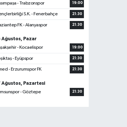
sımpaşa - Trabzonspor
19:00
nçlerbirliği S.K. - Fenerbahçe
21:30
ziantep FK - Alanyaspor
21:30
6 Ağustos, Pazar
şakşehir - Kocaelispor
19:00
şiktaş - Eyüpspor
21:30
ed - Erzurumspor FK
21:30
7 Ağustos, Pazartesi
msunspor - Göztepe
21:30